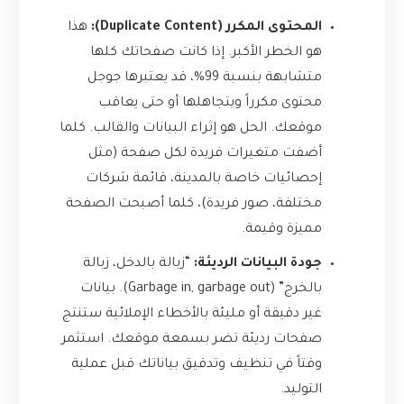
المحتوى المكرر (Duplicate Content):
هذا
هو الخطر الأكبر. إذا كانت صفحاتك كلها
متشابهة بنسبة 99%، قد يعتبرها جوجل
محتوى مكرراً ويتجاهلها أو حتى يعاقب
موقعك. الحل هو إثراء البيانات والقالب. كلما
أضفت متغيرات فريدة لكل صفحة (مثل
إحصائيات خاصة بالمدينة، قائمة شركات
مختلفة، صور فريدة)، كلما أصبحت الصفحة
مميزة وقيمة.
جودة البيانات الرديئة:
“زبالة بالدخل، زبالة
بالخرج” (Garbage in, garbage out). بيانات
غير دقيقة أو مليئة بالأخطاء الإملائية ستنتج
صفحات رديئة تضر بسمعة موقعك. استثمر
وقتاً في تنظيف وتدقيق بياناتك قبل عملية
التوليد.