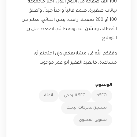
100 ألف صفحة من اليوم الأول. اختر مجموعة
بيانات صغيرة، صمم قالباً واحداً جيداً، وأطلق
100 أو 200 صفحة. راقب، قِس النتائج، تعلم من
الأخطاء، وحسّن. ثم، وفقط ثم، اضغط على زر
التوسّع.
وفقكم الله في مشاريعكم، وإن احتجتم أي
مساعدة، فالعبد الفقير أبو عمر موجود.
الوسوم:
pSEO
SEO البرمجي
أتمتة
تحسين محركات البحث
تسويق المحتوى