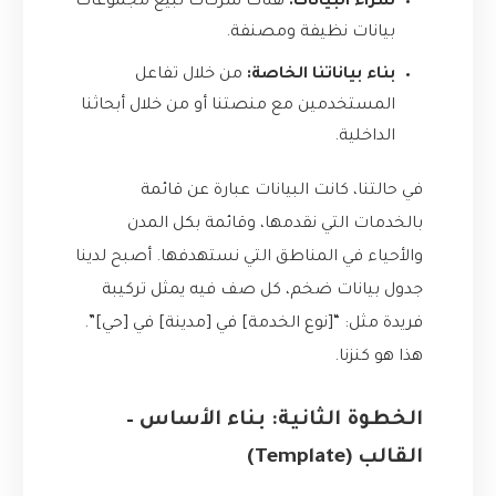
شراء البيانات:
هناك شركات تبيع مجموعات
بيانات نظيفة ومصنفة.
بناء بياناتنا الخاصة:
من خلال تفاعل
المستخدمين مع منصتنا أو من خلال أبحاثنا
الداخلية.
في حالتنا، كانت البيانات عبارة عن قائمة
بالخدمات التي نقدمها، وقائمة بكل المدن
والأحياء في المناطق التي نستهدفها. أصبح لدينا
جدول بيانات ضخم، كل صف فيه يمثل تركيبة
فريدة مثل: “[نوع الخدمة] في [مدينة] في [حي]”.
هذا هو كنزنا.
الخطوة الثانية: بناء الأساس –
القالب (Template)