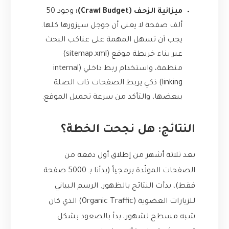
ميزانية الزحف (Crawl Budget):
وجود 50
ألف صفحة لا يعني أن جوجل سيزورها كلها.
يجب أن تسهل المهمة على عناكب البحث
عبر بناء خريطة موقع (sitemap.xml)
منظمة، واستخدام ربط داخلي (internal
linking) ذكي يربط الصفحات ذات الصلة
ببعضها، والتأكد من سرعة تحميل الموقع.
النتائج: هل نجحت الخطة؟
بعد ثلاثة أشهر من إطلاق أول دفعة من
الصفحات المولّدة برمجياً (بدأنا بـ 5000 صفحة
فقط)، بدأت النتائج بالظهور. الرسم البياني
للزيارات العضوية (Organic Traffic) الذي كان
شبه مسطح لشهور، بدأ بالصعود بشكل