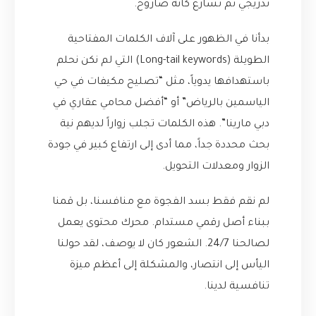
تدريجي ثم تسارع كأنه صاروخ.
بدأنا في الظهور على آلاف الكلمات المفتاحية
الطويلة (Long-tail keywords) التي لم نكن نحلم
باستهدافها يدوياً، مثل “تصليح مكيفات في حي
الياسمين بالرياض” أو “أفضل محامي عقاري في
دبي مارينا”. هذه الكلمات تجلب زواراً لديهم نية
بحث محددة جداً، مما أدى إلى ارتفاع كبير في جودة
الزوار ومعدلات التحويل.
لم نقم فقط بسد الفجوة مع منافسنا، بل قمنا
ببناء أصل رقمي مستدام. محرك محتوى يعمل
لصالحنا 24/7. الشعور كان لا يوصف، لقد حولنا
اليأس إلى انتصار، والمشكلة إلى أعظم ميزة
تنافسية لدينا.