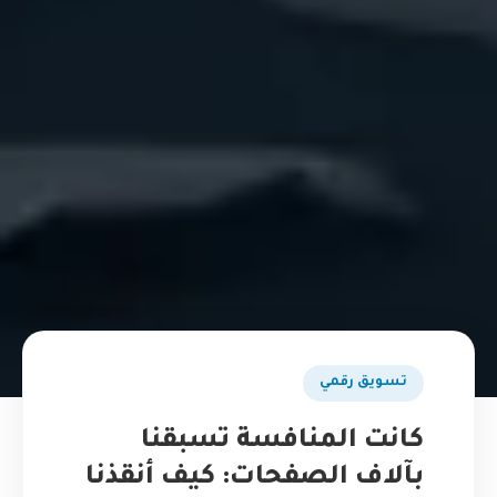
تسويق رقمي
كانت المنافسة تسبقنا
بآلاف الصفحات: كيف أنقذنا