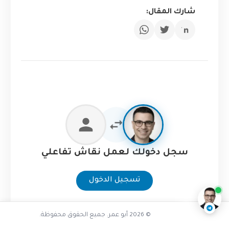
شارك المقال:
تفاعل مع الذكاء الاصطناعي
سجل دخولك لعمل نقاش تفاعلي
ناقشنا على تليجرام
@AbuOmarTech_bot
تسجيل الدخول
© 2026 أبو عمر. جميع الحقوق محفوظة.