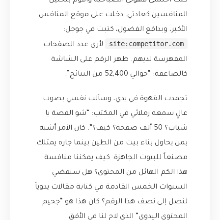
كنت أحتسي قهوتي الصباحية وأقوم بتحليل
المنافسين كعادتي. دخلت على موقع المنافس
الأكبر، وبدافع الفضول، كتبت في جوجل:
site:competitor.com
لأرى عدد الصفحات
المفهرسة لديهم. ظهر الرقم على الشاشة
كالصاعقة: “حوالي 52,400 من النتائج”.
تجمدت القهوة في يدي، وسألت نفسي بصوت
عالٍ سمعه زملائي في المكتب: “شو القصة يا
شباب؟ 50 ألف صفحة؟ كيف؟”. كان الأمر أشبه
بمن يحاول بناء بيت من الطين بينما جاره يمتلك
مصنعاً للبيوت الجاهزة. كيف يمكننا منافسة
هذا الكم الهائل من المحتوى؟ هل سنقضي
السنوات الخمس القادمة في كتابة مقالات يدوياً
لنصل إلى نصف هذا الرقم؟ كان هذا هو “جحيم
المحتوى اليدوي” الذي لاح لنا في الأفق.