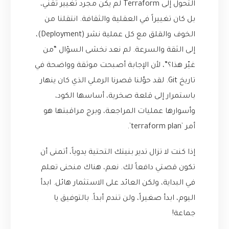
التحول إلى Terraform لم يكن مجرد تغيير تقني،
بل كان تغييراً في العقلية والثقافة. انتقلنا من
الخوف والقلق مع كل عملية نشر (Deployment)،
إلى الثقة والسرعة. لم نعد نخشى السؤال “من
غيّر هذا؟”، لأن الإجابة أصبحت موثقة وواضحة في
تاريخ Git. لقد حوّلنا قصرنا الرملي الذي كان ينهار
باستمرار إلى قلعة صخرية، أساسها الكود،
وأسوارها عمليات المراجعة، وبرج مراقبتها هو
أمر `terraform plan`.
إذا كنت لا تزال تدير بنيتك التحتية يدوياً، أتمنى أن
تكون قصتي دافعاً لك. نعم، هناك منحنى تعلم
في البداية، ولكن العائد على الاستثمار هائل. ابدأ
اليوم، ابدأ صغيراً، ولن تندم أبداً. بالتوفيق يا
جماعة!