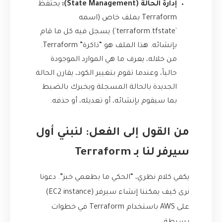
إدارة الحالة (State Management):
يحتفظ
Terraform بملف خاص (اسمه
`terraform.tfstate`) يسجل فيه كل ما قام
بإنشائه. هذا الملف هو “ذاكرة” Terraform.
من خلاله، يعرف ما هي الموارد الموجودة
حالياً، وعندما تقوم بتغيير الكود، يقارن الحالة
الجديدة بالحالة المسجلة ويخبرك بالضبط
بما سيقوم بإنشائه، أو تعديله، أو حذفه.
من القول إلى الفعل: لنبني أول
سيرفر لنا بـ Terraform
يكفي كلام نظري، “الحكي ما بطعمي خبز”. دعونا
نرى كيف يمكننا إنشاء سيرفر (EC2 instance)
على AWS باستخدام Terraform في خطوات