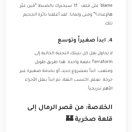
blame` على ملف `.tf` سيخبرك بالضبط “مين غيّر
هالإعداد؟” ومتى ولماذا. لقد أغلقنا دائرة الجحيم
تلك.
4. ابدأ صغيراً وتوسع
لا تحاول نقل كل بنيتك التحتية الحالية إلى
Terraform دفعة واحدة. هذا طريق طويل
ومتعب. ابدأ بمشروع جديد، أو بخدمة صغيرة غير
حرجة. تعلم، اكتسب الثقة، ثم ابدأ بنقل الأجزاء
الأهم تدريجياً.
الخلاصة: من قصر الرمال إلى
قلعة صخرية 🏰