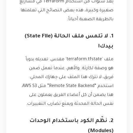
بعد سنوات من استخدام Terraform في مشاريع
صغيرة وكبيرة، هذه بعض النصائح التي تعلمتها
بالطريقة الصعبة أحياناً:
1. لا تلمس ملف الحالة (State File)
بيدك!
ملف `terraform.tfstate` مقدس. تعديله يدوياً
هو وصفة لكارثة. والأهم، عندما تعمل ضمن
فريق، لا تترك هذا الملف على جهازك المحلي.
استخدم “Remote State Backend” مثل AWS S3.
هذا يضمن أن كل أعضاء الفريق يعملون على
نفس الحالة المحدثة ويمنع تضارب التغييرات.
2. نظّم الكود باستخدام الوحدات
(Modules)