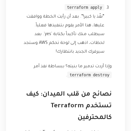
terraform apply
“نفّذ يا كبير!”. بعد أن رأيت الخطة ووافقت
عليها، هذا الأمر يقوم بتنفيذها فعلياً.
سيطلب منك تأكيداً بكتابة `yes`. بعد
لحظات، اذهب إلى لوحة تحكم AWS وستجد
سيرفرك الجديد بانتظارك!
وإذا أردت تدمير ما بنيته؟ ببساطة نفذ أمر
terraform destroy
.
نصائح من قلب الميدان: كيف
تستخدم Terraform
كالمحترفين