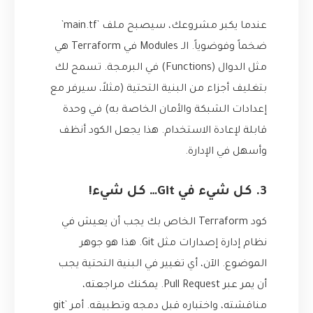
عندما يكبر مشروعك، سيصبح ملف `main.tf`
ضخماً وفوضوياً. الـ Modules في Terraform هي
مثل الدوال (Functions) في البرمجة. تسمح لك
بتغليف أجزاء من البنية التحتية (مثلاً، سيرفر مع
إعدادات الشبكة والأمان الخاصة به) في وحدة
قابلة لإعادة الاستخدام. هذا يجعل الكود أنظف
وأسهل في الإدارة.
3. كل شيء في Git… كل شيء!
كود Terraform الخاص بك يجب أن يعيش في
نظام إدارة إصدارات مثل Git. هذا هو جوهر
الموضوع. الآن، أي تغيير في البنية التحتية يجب
أن يمر عبر Pull Request. يمكنك مراجعته،
مناقشته، واختباره قبل دمجه وتطبيقه. أمر `git