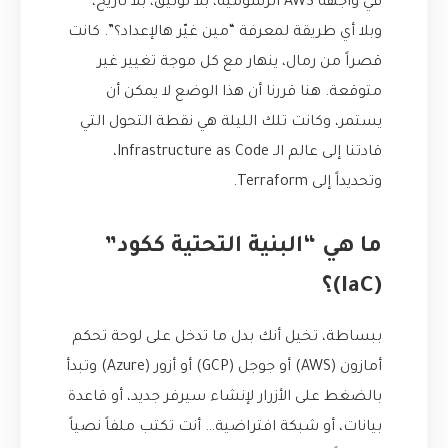
في واجهة AWS الرسومية، بلا توثيق، بلا تاريخ،
وبلا أي طريقة لمعرفة “مين غيّر هالإعداد؟”. كانت
قصراً من رمال، ينهار مع كل موجة تغيير غير
متوقعة. هنا قررنا أن هذا الوضع لا يمكن أن
يستمر، وكانت تلك الليلة هي نقطة التحول التي
قادتنا إلى عالم الـ Infrastructure as Code،
وتحديداً إلى Terraform.
ما هي “البنية التحتية ككود”
(IaC)؟
ببساطة، تخيل أنك بدل ما تدخل على لوحة تحكم
أمازون (AWS) أو جوجل (GCP) أو أزور (Azure) وتبدأ
بالضغط على الأزرار لإنشاء سيرفر جديد، أو قاعدة
بيانات، أو شبكة افتراضية… أنت تكتب ملفاً نصياً