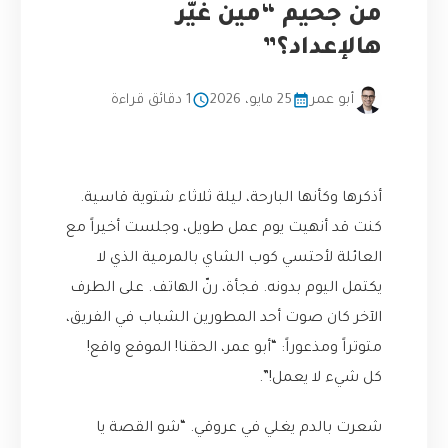
من جحيم “مين غيّر
هالإعداد؟”
أبو عمر
25 مايو، 2026
1 دقائق قراءة
أذكرها وكأنها البارحة، ليلة ثلاثاء شتوية قاسية.
كنت قد أنهيت يوم عمل طويل، وجلست أخيراً مع
العائلة لأحتسي كوب الشاي بالمرمية الذي لا
يكتمل اليوم بدونه. فجأة، رنّ الهاتف. على الطرف
الآخر كان صوت أحد المطورين الشباب في الفريق،
متوتراً ومذعوراً: “أبو عمر، الحقنا! الموقع واقع!
كل شيء لا يعمل!”.
شعرت بالدم يغلي في عروقي. “شو القصة يا