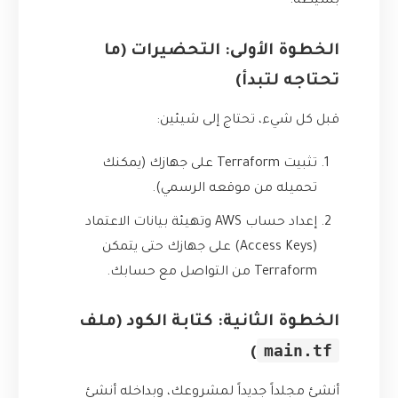
بسيطة.
الخطوة الأولى: التحضيرات (ما
تحتاجه لتبدأ)
قبل كل شيء، تحتاج إلى شيئين:
تثبيت Terraform على جهازك (يمكنك
تحميله من
موقعه الرسمي
).
إعداد حساب AWS وتهيئة بيانات الاعتماد
(Access Keys) على جهازك حتى يتمكن
Terraform من التواصل مع حسابك.
الخطوة الثانية: كتابة الكود (ملف
main.tf
)
أنشئ مجلداً جديداً لمشروعك، وبداخله أنشئ