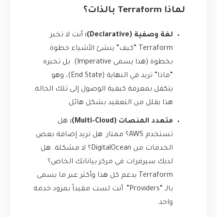
لماذا Terraform بالذات؟
لغة وصفية (Declarative):
أنت لا تخبر
Terraform “كيف” ينشئ الأشياء خطوة
بخطوة (هذا يسمى Imperative). بل تخبره
“ماذا” تريد في النهاية (End State)، وهو
يتكفل بمعرفة كيفية الوصول إلى تلك الحالة.
هذا يقلل من التعقيد بشكل هائل.
متعدد المنصات (Multi-Cloud):
هل
تستخدم AWS؟ ممتاز. هل تريد إضافة بعض
الخدمات من DigitalOcean؟ لا مشكلة. هل
لديك سيرفرات في مركز بياناتك الخاص؟
Terraform يدعم كل هذا وأكثر عبر ما يسمى
بالـ “Providers”. أنت لست مقيداً بمزود خدمة
واحد.