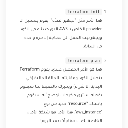
terraform init
هذا الأمر مثل “تجهيز العدّة”. يقوم بتحميل الـ
provider الخاص بـ AWS الذي حددناه في الكود
ويجهز بيئة العمل. لن تحتاجه إلا مرة واحدة
في البداية.
terraform plan
هذا هو الأمر المفضل عندي. يقوم Terraform
بتحليل الكود ومقارنته بالحالة الحالية (في
البداية، لا شيء) ويخبرك بالضبط بما سيقوم
بفعله. سترى مخرجات توضح أنه سيقوم
بإنشاء “resource” جديد من نوع
`aws_instance`. هذا الأمر هو شبكة الأمان
الخاصة بك، لا مفاجآت بعد اليوم!