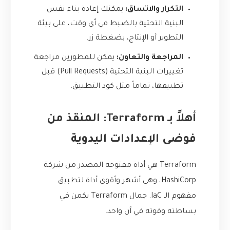
التكرار والاتساق:
يمكنك إعادة بناء نفس
البنية التحتية بالضبط في أي وقت، على بيئة
التطوير أو الإنتاج، بضغطة زر.
المراجعة والتعاون:
يمكن للمطورين مراجعة
تغييرات البنية التحتية (Pull Requests) قبل
تطبيقها، تماماً مثل كود التطبيق.
أهلاً بـ Terraform: المنقذ من
فوضى الإعدادات اليدوية
Terraform هي أداة مفتوحة المصدر من شركة
HashiCorp، وهي أشهر وأقوى أداة لتطبيق
مفهوم الـ IaC. جمال Terraform يكمن في
بساطته وقوته في آن واحد.