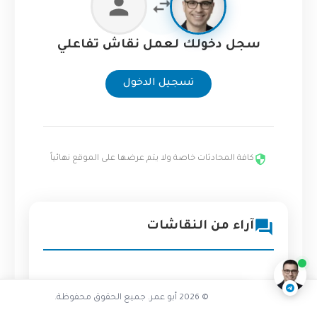
سجل دخولك لعمل نقاش تفاعلي
تسجيل الدخول
كافة المحادثات خاصة ولا يتم عرضها على الموقع نهائياً
تفاعل مع الذكاء الاصطناعي
آراء من النقاشات
ناقشنا على تليجرام
@AbuOmarTech_bot
© 2026 أبو عمر. جميع الحقوق محفوظة.