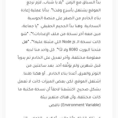
بدأ السباق مع الزمن. “يلا يا شباب، لازم نرجع
الموقع يشتغل بأسرع وقت!”. بدأنا عملية إعادة
بناء الخادم من الصفر على منصة الحوسبة
السحابية. وهنا بدأ الجحيم الحقيقي. “يا جماعة،
مين معه آخر نسخة من ملف الإعدادات؟”، “شو
كانت نسخة الـ Node.js اللي مثبتة عليه؟”، “هل
فتحنا البورت 8080 ولا لأ؟”. كل واحد منا لديه
معلومة مختلفة، وآخر تعديل على الخادم تم يدوياً
قبل شهرين ولم يوثّقه أحد. بعد ساعتين من
التوتر والعرق، أعدنا بناء الخادم… أو هكذا ظننا.
اشتغل الموقع، لكن بعض الميزات كانت لا تعمل
بشكل صحيح. اكتشفنا لاحقاً أن نسخة مكتبة ما
كانت مختلفة، وأن هناك متغير بيئة
(Environment Variable) ناقص.