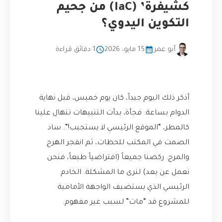
كشيفرة’ (IaC) من جحيم
التكوين اليدوي؟
أبو عمر
15 مايو، 2026
1 دقائق قراءة
أذكر ذلك اليوم جيداً، كان يوم خميس، قبل نهاية
الدوام بساعة. فجأة، بدأت التنبيهات تنهال علينا
كالمطر، “الموقع الرئيسي لا يستجيب!”. ساد
الصمت في المكتب للحظات، ثم انفجر الهرج
والمرج. ركضنا جميعاً (افتراضياً طبعاً، فنحن
نعمل عن بعد) لنرى ما المشكلة. الخادم
الرئيسي الذي يستضيف الواجهة الأمامية
للمشروع قد “مات” لسبب غير مفهوم.