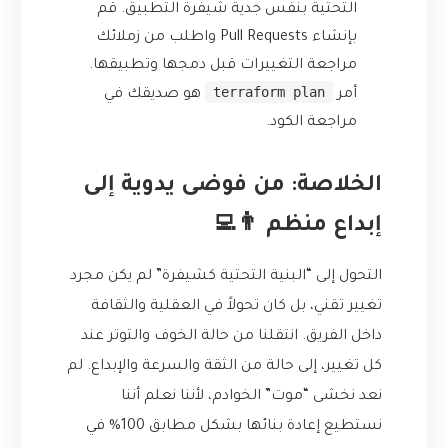
التحتية بنفس جدية شيفرة التطبيق. قم
بإنشاء Pull Requests واطلب من زملائك
مراجعة التغييرات قبل دمجها وتطبيقها.
terraform plan
أمر
هو صديقك في
مراجعة الكود.
الخلاصة: من فوضى يدوية إلى
إبداع منظم 👨‍💻
التحول إلى “البنية التحتية كشيفرة” لم يكن مجرد
تغيير تقني، بل كان تحولاً في العقلية والثقافة
داخل الفريق. انتقلنا من حالة الخوف والتوتر عند
كل تغيير، إلى حالة من الثقة والسرعة والإبداع. لم
نعد نخشى “موت” الخوادم، لأننا نعلم أننا
نستطيع إعادة بنائها بشكل مطابق 100% في