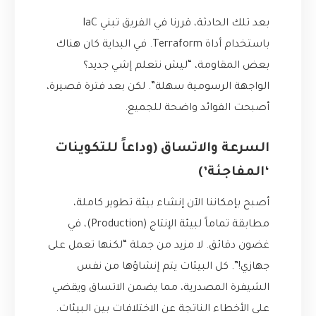
بعد تلك الحادثة، قررنا في الفريق تبني IaC
باستخدام أداة Terraform. في البداية كان هناك
بعض المقاومة، “ليش نتعلم إشي جديد؟
الواجهة الرسومية سهلة”. لكن بعد فترة قصيرة،
أصبحت الفوائد واضحة للجميع.
السرعة والاتساق (وداعاً للتكوينات
‘المفاجئة’)
أصبح بإمكاننا الآن إنشاء بيئة تطوير كاملة،
مطابقة تماماً لبيئة الإنتاج (Production)، في
غضون دقائق. لا مزيد من جملة “لكنها تعمل على
جهازي!”. كل البيئات يتم إنشاؤها من نفس
الشيفرة المصدرية، مما يضمن الاتساق ويقضي
على الأخطاء الناتجة عن الاختلافات بين البيئات.