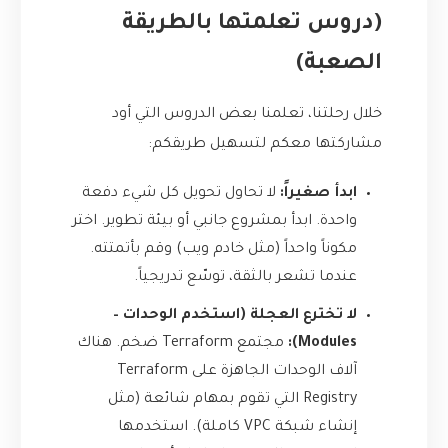
(دروس تعلمتها بالطريقة
الصعبة)
خلال رحلتنا، تعلمنا بعض الدروس التي أود
مشاركتها معكم لتسهيل طريقكم:
ابدأ صغيراً:
لا تحاول تحويل كل شيء دفعة
واحدة. ابدأ بمشروع جانبي أو بيئة تطوير. اختر
مكوناً واحداً (مثل خادم ويب) وقم بأتمتته.
عندما تشعر بالثقة، توسّع تدريجياً.
لا تخترع العجلة (استخدم الوحدات –
Modules):
مجتمع Terraform ضخم. هناك
آلاف الوحدات الجاهزة على
Terraform
Registry
التي تقوم بمهام شائعة (مثل
إنشاء شبكة VPC كاملة). استخدمها