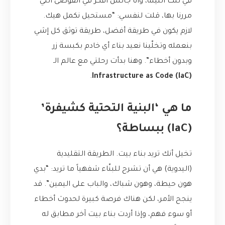
في تلك الليلة، وأنا جالس أفكر في الفوضى التي
مررنا بها، قلت لنفسي: “مستحيل نكمل هيك.
لازم يكون في طريقة أفضل، طريقة توثق كل إشي
بنعمله وتخلّينا نعيد بناء أي خادم بكبسة زر
وبدون أخطاء”. وهنا بدأت رحلتي مع عالم الـ
.
Infrastructure as Code (IaC)
ما هي ‘البنية التحتية كشيفرة’
(IaC) ببساطة؟
تخيل أنك تريد بناء بيت. الطريقة التقليدية
(اليدوية) هي أن تشرح للبنّاء شفهياً ما تريد: “بدي
هون حيطة، وهون شباك، والباب على اليمين”. قد
ينجح الأمر، لكن هناك فرصة كبيرة لحدوث أخطاء
أو سوء فهم، وإذا أردت بناء بيت آخر مطابق له