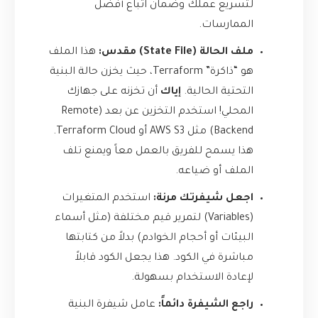
لتسريع عملك وضمان اتباع أفضل
الممارسات.
ملف الحالة (State File) مقدس:
هذا الملف
هو “ذاكرة” Terraform، حيث يخزن حالة البنية
التحتية الحالية.
إياك
أن تخزنه على جهازك
المحلي! استخدم التخزين عن بعد (Remote
Backend) مثل AWS S3 أو Terraform Cloud.
هذا يسمح للفريق بالعمل معاً ويمنع تلف
الملف أو ضياعه.
اجعل شيفرتك مرنة:
استخدم المتغيرات
(Variables) لتمرير قيم مختلفة (مثل أسماء
البيئات أو أحجام الخوادم) بدلاً من كتابتها
مباشرة في الكود. هذا يجعل الكود قابلاً
لإعادة الاستخدام بسهولة.
راجع الشيفرة دائماً:
عامل شيفرة البنية