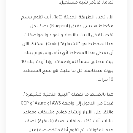
تماماً، فالأمر شبه مستحيل.
الآن تخيل الطريقة الحديثة (IaC): أنت تقوم برسم
مخطط هندسي دقيق (Blueprint) يصف كل
تفصيلة في البيت بالأبعاد والمواد والمواصفات.
هذا المخطط هو “الشيفرة” (Code). يمكنك الآن
أن تعطي هذا المخطط لأي بنّاء، وسيقوم ببناء
بيت مطابق تماماً للمواصفات. وإذا أردت بناء 10
بيوت متطابقة، كل ما عليك هو نسخ المخطط
10 مرات.
هذا بالضبط ما تفعله “البنية التحتية كشيفرة”.
فبدلاً من الدخول إلى واجهة AWS أو Azure أو GCP
والنقر على الأزرار لإنشاء خوادم وشبكات وقواعد
بيانات، أنت تكتب ملفات نصية (شيفرة) تصف
هذه المكونات. ثم تقوم أداة متخصصة (مثل