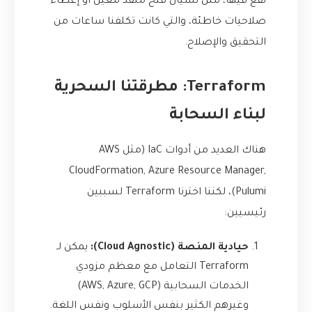
نقع فيها، مثل نسيان فتح منفذ معين أو إعطاء
صلاحيات خاطئة، والتي كانت تكلفنا ساعات من
التحقيق والإصلاح.
Terraform: مطرقتنا السحرية
لبناء السحابة
هناك العديد من أدوات IaC (مثل AWS
CloudFormation, Azure Resource Manager,
Pulumi)، لكننا اخترنا Terraform لسببين
رئيسيين:
حيادية المنصة (Cloud Agnostic):
يمكن لـ
Terraform التعامل مع معظم مزودي
الخدمات السحابية (AWS, Azure, GCP)
وغيرهم الكثير بنفس الأسلوب ونفس اللغة.