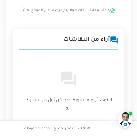
كافة المحادثات خاصة ولا يتم عرضها على الموقع نهائياً
آراء من النقاشات
ما هو التكوين اليدوي المرهق
لا توجد آراء منشورة بعد. كن أول من يشارك
ناقشنا على تليجرام
@AbuOmarTech_bot
رأيه!
© 2026 أبو عمر. جميع الحقوق محفوظة.