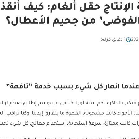
 الإنتاج حقل ألغام: كيف أنقذت
لفوضى’ من جحيم الأعطال؟
1 دقائق قراءة
: عندما انهار كل شيء بسبب خدمة “تافهة”
ع فيكم بالذاكرة لكم سنة لورا. كنا في عز موسم إطلاق ضخم لواح
عنا. الأجواء كانت مشحونة، القهوة ما بتفارق إيدينا، وكنا نراقب
ت كانت ممتازة: سرعة استجابة، استخدام معالج، كل شيء تحت