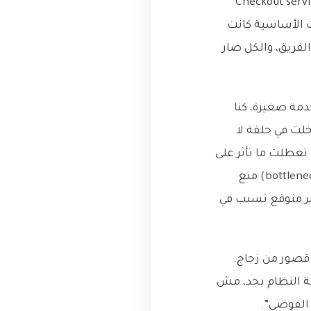
ت تنهال علينا زي المطر. “Checkout service is down!”،
الخدمات الأساسية كانت
 الهلع سادت الفريق، والكل صار
Tra، اكتشفنا المصيبة. خدمة صغيرة، كنا
لت في حلقة لا
ض لو تعطلت ما تأثر على
شيء، سببت تزايد في استهلاك الموارد على الشبكة الداخلية، مما أدى إلى اختناق (bottleneck) منع
ير متوقع تسبب في
ي قصور من زجاج.
بة النظام بجد، مش
 الفوضى”.