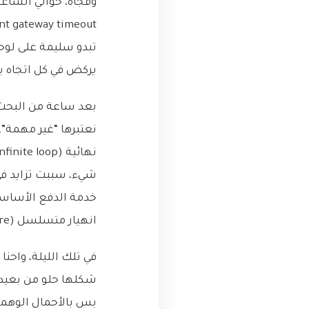
يركض في كل اتجاه 
نعتبرها “غير مهمة”
خدمة الدفع الأساسي
انهيار متسلسل (cascading failure) شلّ النظام بأكمله.
في تلك الليلة، واحنا
شكلها حلو من بعيد،
بس بالأحمال الوهمية