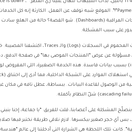
وفجأة، حوالي الساعة 11 بالليل، بدأت التنبيها
“Payment gateway timeout!”. الموقع شبه توقف عن العمل. الكارثة إنه كل 
تبدو سليمة على لوحات المراقبة (Dashboards). شو القصة؟ حالة من
يدور على سبب المشكلة.
بعد ساعة من البحث المحموم في السجلات (Logs) والـ ces
، مسؤولة عن عرض “المنتجات الموصى بها” في صفحة الدفع، دخ
نهائية (infinite loop) بسبب بيانات فاسدة. هذه الخدمة الصغيرة، اللي المفرو
ة من الوصول لقاعدة البيانات. ببساطة، عطل تافه في مكان غ
 بنصلّح المشكلة على أعصابنا، قلت للفريق: “يا جماعة، إحنا بنبن
 بس أي حجر صغير بيكسرها. لازم نلاقي طريقة نختبر فيها صلا
”. كانت تلك اللحظة هي الشرارة التي أدخلتنا إلى عالم “هندسة