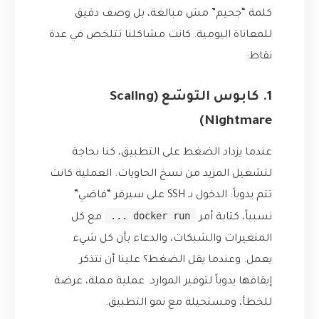
كلمة “جحيم” مش مبالغة، بل وصف دقيق
للمعاناة اليومية. كانت مشاكلنا تتلخص في عدة
نقاط:
1. كابوس التوسّع (Scaling
Nightmare)
عندما يزداد الضغط على التطبيق، كنا بحاجة
لتشغيل المزيد من نسخ الحاويات. العملية كانت
تتم يدوياً: الدخول بـ SSH على سيرفر “فاضي”
docker run ...
نسبياً، كتابة أمر
مع كل
المتغيرات والشبكات، والدعاء بأن كل شيء
يعمل. وعندما يقل الضغط؟ علينا أن نتذكر
إيقافها يدوياً لتوفير الموارد. عملية مملة، عرضة
للخطأ، ومستحيلة مع نمو التطبيق.