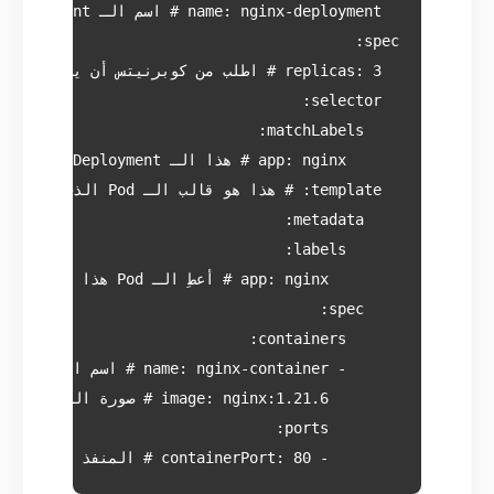
        - containerPort: 80 # المنفذ الذي يستمع إليه التطبيق داخل الحاوية
