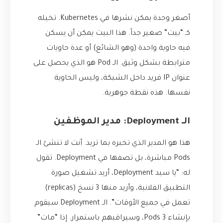
أصغر وحدة يمكن نشرها في Kubernetes. تخيله
كـ “بيت” صغير جداً. هذا البيت يمكن أن يسكن
فيه حاوية واحدة (وهو الشائع) أو عدة حاويات
مترابطة بشكل وثيق. الـ Pod هو الذي يحصل على
عنوان IP فريد داخل الشبكة، وليس الحاوية
نفسها. هذه نقطة جوهرية.
الـ Deployment: مدير الموظفين
هذا هو المدير الذي تخبره بما تريد. أنت لا تنشئ الـ
Pods مباشرة، بل تصفها في Deployment. تقول
له: “يا سيد Deployment، أريد تشغيل صورة
التطبيق الفلانية، وأريد منها 3 نسخ (replicas)
تعمل في جميع الأوقات”. الـ Deployment سيقوم
بإنشاء 3 Pods، وسيراقبهم باستمرار. إذا “مات”