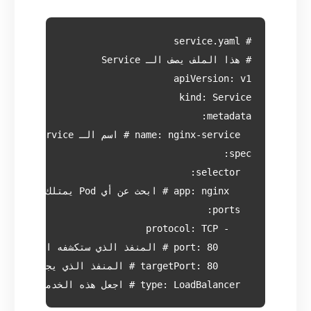
  type: LoadBalancer # اجعل هذه الخدمة متاحة عبر الإنترنت باستخدام موازن أحمال من مزود السحابة
