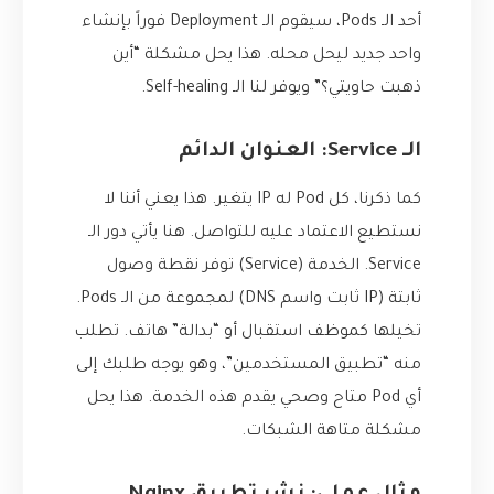
أحد الـ Pods، سيقوم الـ Deployment فوراً بإنشاء
واحد جديد ليحل محله. هذا يحل مشكلة “أين
ذهبت حاويتي؟” ويوفر لنا الـ Self-healing.
الـ Service: العنوان الدائم
كما ذكرنا، كل Pod له IP يتغير. هذا يعني أننا لا
نستطيع الاعتماد عليه للتواصل. هنا يأتي دور الـ
Service. الخدمة (Service) توفر نقطة وصول
ثابتة (IP ثابت واسم DNS) لمجموعة من الـ Pods.
تخيلها كموظف استقبال أو “بدالة” هاتف. تطلب
منه “تطبيق المستخدمين”، وهو يوجه طلبك إلى
أي Pod متاح وصحي يقدم هذه الخدمة. هذا يحل
مشكلة متاهة الشبكات.