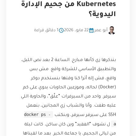
Kubernetes من جحيم الإدارة
اليدوية؟
أبو عمر
22 مايو، 2026
1 دقائق قراءة
بتذكرها زي كأنها مبارح. الساعة 2 بعد نص الليل،
والتطبيق الأساسي للشركة واقع. مش بس
واقع، فش إله أثر! كنا وقتها بنستخدم دوكر
(Docker) لحاله، وموزعين الحاويات يدوي على كم
سيرفر. واحد من السيرفرات “علّق”، والحاوية اللي
عليه طفت. وأنا والشباب زي المجانين، بنعمل
docker ps -
SSH على سيرفر سيرفر، وبنكتب
a
ل نشوف “الفقيد” وين كان ساكن. كانت ليلة
من ليالي الجحيم، يا جماعة الخير. بعد ما لقيناها