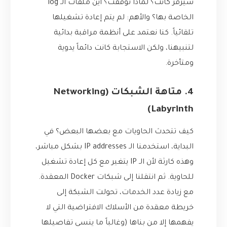
سيرفر كانت؟ لماذا توقفت؟ أين ملفات الـ log
الخاصة بها؟ والأهم: لم يتم إعادة تشغيلها
تلقائياً. كنا نعتمد على أنظمة مراقبة بدائية
لتنبيهنا، ولكن الاستجابة كانت دائماً يدوية
ومتأخرة.
4. متاهة الشبكات (Networking
Labyrinth)
كيف تتحدث الحاويات مع بعضها البعض؟ في
البداية، استخدمنا الـ IP addresses بشكل مباشر،
وهذه كارثة لأن الـ IP يتغير مع كل إعادة تشغيل
للحاوية. ثم انتقلنا إلى شبكات Docker المعقدة.
مع زيادة عدد الخدمات، تحولت الشبكة إلى
خريطة معقدة من الأسلاك الافتراضية التي لا
يفهمها إلا من بناها (وغالباً ما ينسى تفاصيلها