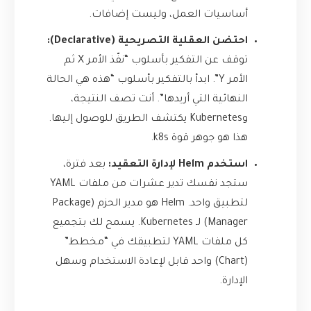
أساسيات العمل، وليست إضافات.
احتضن العقلية التصريحية (Declarative):
توقف عن التفكير بأسلوب “نفّذ الأمر X ثم
الأمر Y”. ابدأ بالتفكير بأسلوب “هذه هي الحالة
النهائية التي أريدها”. أنت تصف النتيجة،
وKubernetes يكتشف الطريق للوصول إليها.
هذا هو جوهر قوة k8s.
استخدم Helm لإدارة التعقيد:
بعد فترة،
ستجد نفسك تدير عشرات من ملفات YAML
لتطبيق واحد.
Helm
هو مدير الحزم (Package
Manager) لـ Kubernetes. يسمح لك بتجميع
كل ملفات YAML لتطبيقك في “مخطط”
(Chart) واحد قابل لإعادة الاستخدام وسهل
الإدارة.