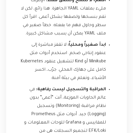
افهم، لا تنسخ وتلصق فقط:
الإنترنت
مليء بملفات YAML الجاهزة. هذا رائع، لكن لا
تقم بنسخها ولصقها بشكل أعمى. اقرأ كل
سطر وحاول فهم ما يفعله. خطأ صغير في
ملف YAML يمكن أن يسبب مشاكل كبيرة.
ابدأ صغيراً ومحلياً:
لا تقفز مباشرة إلى
عنقود إنتاجي ضخم. استخدم أدوات مثل
Minikube
أو
Kind
لتشغيل عنقود Kubernetes
كامل على جهازك المحلي. جرّب، اكسر
الأشياء، وتعلم في بيئة آمنة.
المراقبة والتسجيل ليست رفاهية:
في
عالم الحاويات الموزعة، أنت “أعمى” بدون
نظام مراقبة (Monitoring) وتسجيل
(Logging) جيد. أدوات مثل Prometheus
للمقاييس و Grafana للوحات المعلومات و
EFK/Loki لتجميع السجلات هي من