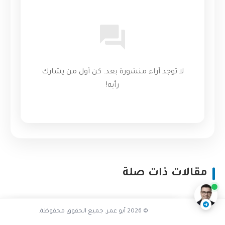
لا توجد آراء منشورة بعد. كن أول من يشارك
رأيه!
هل Kubernetes معقد للمبتدئين
ناقشنا على تليجرام
@AbuOmarTech_bot
مقالات ذات صلة
© 2026 أبو عمر. جميع الحقوق محفوظة.