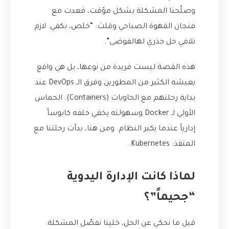
وصلّحنا المشكلة بشكل مؤقت، قعدت مع
فنجان القهوة الصباحي وقلت: “خلص، بكفي. لازم
نلاقي حل جذري لهالفوضى”.
هذه القصة ليست فريدة من نوعها، بل هي واقع
يعيشه الكثير من المطورين وفرق الـ DevOps عند
بداية رحلتهم مع الحاويات (Containers). الحماس
الأولي لـ Docker وسهولته يخفي خلفه كابوساً
إدارياً عندما يكبر النظام. ومن هنا، بدأت رحلتنا مع
المنقذ: Kubernetes.
لماذا كانت الإدارة اليدوية
“جحيماً”؟
قبل ما نحكي عن الحل، خلينا نفصّل المشكلة.