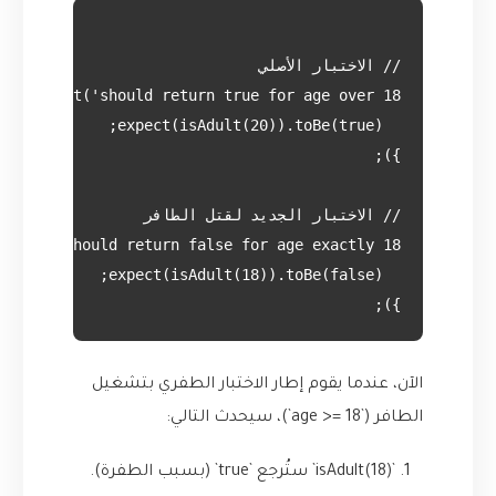
});

الآن، عندما يقوم إطار الاختبار الطفري بتشغيل
الطافر (`age >= 18`)، سيحدث التالي:
`isAdult(18)` ستُرجع `true` (بسبب الطفرة).