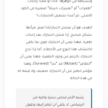
وبسيطة في جوهرها: ماذا لو قمنا بإحداث
“طفرات” أو “تغييرات خبيثة” صغيرة في الكود
الأصلي، ثم أعدنا تشغيل الاختبارات؟
الهدف هو أن تفشل اختباراتك! نعم، قرأتها
بشكل صحيح. إذا فشل اختبارك بعد إحداث
طفرة، فهذا يعني أن اختبارك قوي بما يكفي
لاكتشاف هذا النوع من الأخطاء. أما إذا نجح
اختبارك بالرغم من وجود الطفرة، فهذا يعني أن
“الطافر” (Mutant) قد “نجا” (Survived)، وهذا
مؤشر خطير على أن اختبارك ضعيف ولا قيمة له
في هذه الحالة.
يشبه الأمر فحص سترة واقية من
الرصاص. لا يكفي أن تنظر إليها وتقول