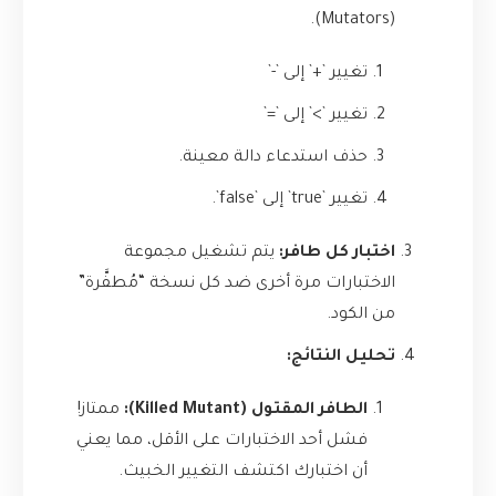
(Mutators).
تغيير `+` إلى `-`
تغيير `>` إلى `=`
حذف استدعاء دالة معينة.
تغيير `true` إلى `false`.
اختبار كل طافر:
يتم تشغيل مجموعة
الاختبارات مرة أخرى ضد كل نسخة “مُطفَّرة”
من الكود.
تحليل النتائج:
الطافر المقتول (Killed Mutant):
ممتاز!
فشل أحد الاختبارات على الأقل، مما يعني
أن اختبارك اكتشف التغيير الخبيث.