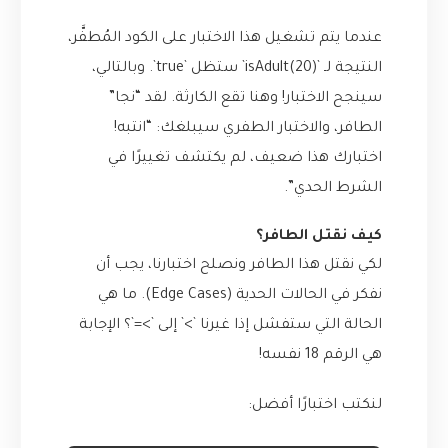
عندما يتم تشغيل هذا الاختبار على الكود المُطفَّر،
النتيجة لـ `isAdult(20)` ستظل `true`. وبالتالي،
سينجح الاختبار! وهنا تقع الكارثة. لقد “نجا”
الطافر، والاختبار الطفري سيبلغك: “انتبه!
اختبارك هذا ضعيف، لم يكتشف تغييرًا في
الشرط الحدي”.
كيف نقتل الطافر؟
لكي نقتل هذا الطافر ونصلح اختبارنا، يجب أن
نفكر في الحالات الحدية (Edge Cases). ما هي
الحالة التي ستفشل إذا غيرنا `>` إلى `>=`؟ الإجابة
هي الرقم 18 نفسه!
لنكتب اختبارًا أفضل: