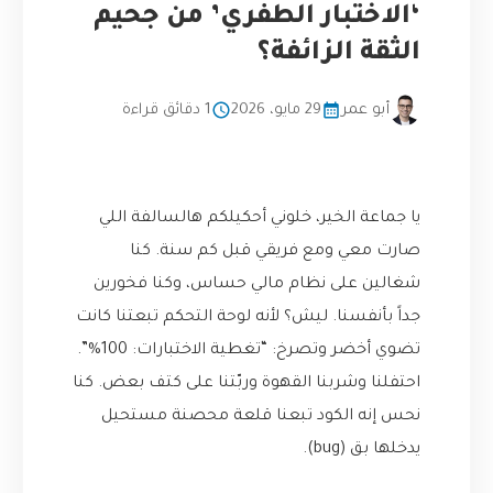
‘الاختبار الطفري’ من جحيم
الثقة الزائفة؟
أبو عمر
29 مايو، 2026
1 دقائق قراءة
يا جماعة الخير، خلوني أحكيلكم هالسالفة اللي
صارت معي ومع فريقي قبل كم سنة. كنا
شغالين على نظام مالي حساس، وكنا فخورين
جداً بأنفسنا. ليش؟ لأنه لوحة التحكم تبعتنا كانت
تضوي أخضر وتصرخ: “تغطية الاختبارات: 100%”.
احتفلنا وشربنا القهوة وربّتنا على كتف بعض. كنا
نحس إنه الكود تبعنا قلعة محصنة مستحيل
يدخلها بق (bug).