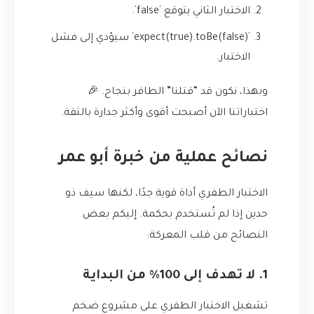
الاختبار الثاني يتوقع `false`.
`expect(true).toBe(false)` سيؤدي إلى فشل
الاختبار.
وبهذا، نكون قد “قتلنا” الطافر بنجاح. 🎉
اختباراتنا الآن أصبحت أقوى وأكثر جدارة بالثقة.
نصائح عملية من خبرة أبو عمر
الاختبار الطفري أداة قوية جدًا، لكنها سيف ذو
حدين إذا لم تُستخدم بحكمة. إليكم بعض
النصائح من قلب المعركة:
1. لا تهدف إلى 100% من البداية
تشغيل الاختبار الطفري على مشروع ضخم