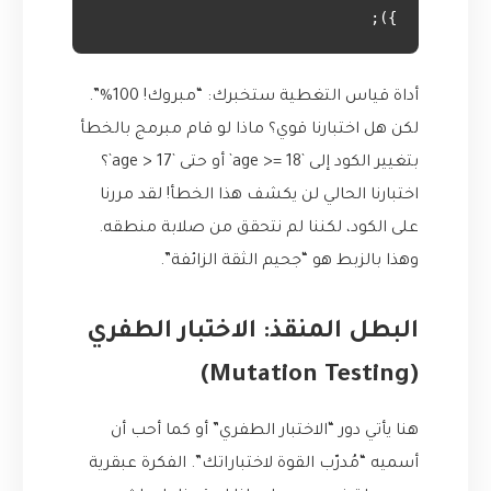
});

أداة قياس التغطية ستخبرك: “مبروك! 100%”.
لكن هل اختبارنا قوي؟ ماذا لو قام مبرمج بالخطأ
بتغيير الكود إلى `age >= 18` أو حتى `age > 17`؟
اختبارنا الحالي لن يكشف هذا الخطأ! لقد مررنا
على الكود، لكننا لم نتحقق من صلابة منطقه.
وهذا بالزبط هو “جحيم الثقة الزائفة”.
البطل المنقذ: الاختبار الطفري
(Mutation Testing)
هنا يأتي دور “الاختبار الطفري” أو كما أحب أن
أسميه “مُدرّب القوة لاختباراتك”. الفكرة عبقرية