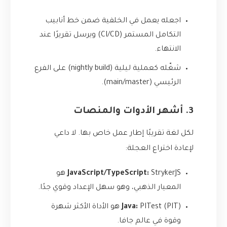
اجعله يعمل في الخلفية ضمن خط أنابيب
التكامل المستمر (CI/CD) ويرسل تقريرًا عند
الانتهاء.
شغّله كعملية ليلية (nightly build) على الفرع
الرئيسي (main/master).
3. أشهر الأدوات والمنصات
لكل لغة تقريبًا إطار عمل خاص بها. لا داعي
لإعادة اختراع العجلة:
StrykerJS
JavaScript/TypeScript:
هو
المعيار الذهبي، وهو سهل الإعداد وقوي جدًا.
PITest (PIT)
Java:
هو الأداة الأكثر شهرة
وقوة في عالم جافا.