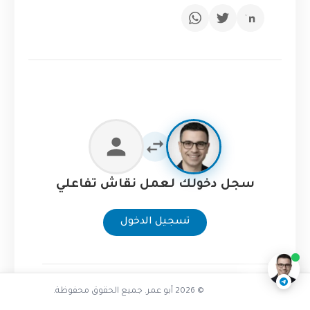
سجل دخولك لعمل نقاش تفاعلي
تفاعل مع الذكاء الاصطناعي
تسجيل الدخول
ناقشنا على تليجرام
@AbuOmarTech_bot
© 2026 أبو عمر. جميع الحقوق محفوظة.
كافة المحادثات خاصة ولا يتم عرضها على الموقع نهائياً