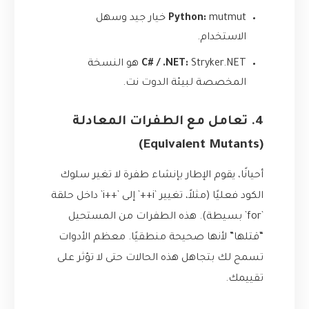
mutmut
Python:
خيار جيد وسهل
الاستخدام.
Stryker.NET
C# / .NET:
هو النسخة
المخصصة لبيئة الدوت نت.
4. تعامل مع الطفرات المعادلة
(Equivalent Mutants)
أحيانًا، يقوم الإطار بإنشاء طفرة لا تغير سلوك
الكود فعليًا (مثلاً، تغيير `i++` إلى `++i` داخل حلقة
`for` بسيطة). هذه الطفرات من المستحيل
“قتلها” لأنها صحيحة منطقيًا. معظم الأدوات
تسمح لك بتجاهل هذه الحالات حتى لا تؤثر على
تقييمك.