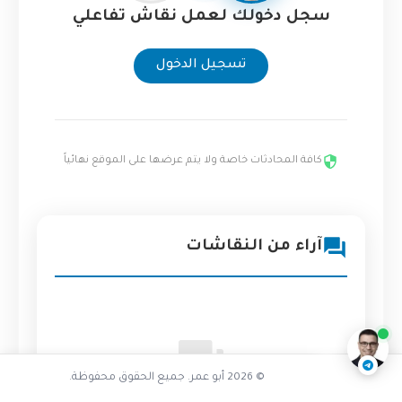
سجل دخولك لعمل نقاش تفاعلي
تسجيل الدخول
كافة المحادثات خاصة ولا يتم عرضها على الموقع نهائياً
آراء من النقاشات
تفاعل مع الذكاء الاصطناعي
ناقشنا على تليجرام
@AbuOmarTech_bot
© 2026 أبو عمر. جميع الحقوق محفوظة.