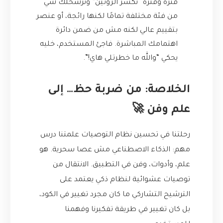
فترة وفترة “نكسر الروتين” ونرشحلك شي
من فئة مختلفة تمامًا لكنها رائجة، أو عنصر
بتقييم عالي لكنه مش من ضمن دائرة
اهتمامك المباشرة. فاجئ المستخدم، خليه
يحكي “والله ما خطرتلي هاي!”.
الخلاصة: من ضربة حظ… إلى
علم وفن 🚀
رحلتنا في تحسين نظام التوصيات علمتنا درس
مهم: الذكاء الاصطناعي مش عصا سحرية. هو
علم، وأدوات، وفن في التطبيق. الانتقال من
توصيات عشوائية لنظام ذكي يعتمد على
الترشيح التشاركي ما كان مجرد تغيير في الكود،
بل كان تغيير في طريقة تفكيرنا وفهمنا