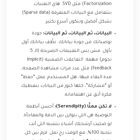
Factorization) مثل SVD. هاي التقنيات
بتتعامل مع البيانات المتفرقة (Sparse data)
بشكل أفضل وبتكون أسرع بكثير.
البيانات، ثم البيانات، ثم البيانات:
جودة
توصياتك من جودة بياناتك. نظّف بياناتك أول
بأول. مش بس التقييمات الصريحة (الـ 5
نجوم) مهمة. التفاعلات الضمنية (Implicit
feedback) مثل عدد مرات مشاهدة الصفحة،
مدة البقاء فيها، هل المستخدم عمل “حفظ”
أو “مشاركة”، كلها كنوز من البيانات بتعطيك
فكرة أدق عن اهتماماته.
لا تكن مملًا (Serendipity):
أحسن أنظمة
التوصية هي اللي بتوازن بين الدقة والمفاجأة.
لو ضليت أرشحلك أشياء بتشبه اللي أنت
بتحبه 100%، مع الوقت رح تمل. لازم بين كل