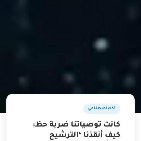
ذكاء اصطناعي
كانت توصياتنا ضربة حظ:
كيف أنقذنا ‘الترشيح