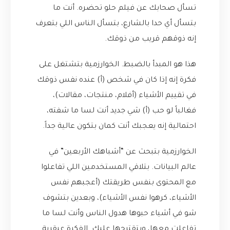
تسأل صحابك عن فيلم حلو تحضره. أنت ما
بتسأل أي حدا بالشارع، بتسأل الناس اللي بتعرف
إنه ذوقهم قريب من ذوقك.
هذا هو المبدأ بالضبط. الخوارزمية بتشتغل على
فكرة إنه إذا كان في شخص (أ) عنده نفس ذوقك
في تقييم الأشياء (أفلام، منتجات، مقالات)،
فغالباً لو حب (أ) شي جديد أنت لسا ما شفته،
احتمالية إنه يعجبك أنت كمان بتكون عالية جداً.
الخوارزمية بتبحث عن “أشباهك الأربعين” في
عالم البيانات. بتلاقي المستخدمين اللي تفاعلوا
مع المحتوى بنفس طريقتك (أعجبهم نفس
الأشياء، كرهوا نفس الأشياء)، وبعدين بتشوف
شو في أشياء حبوها هدول الناس وأنت لسا ما
تفاعلت معها، وبتقترحها عليك. الفكرة عبقرية