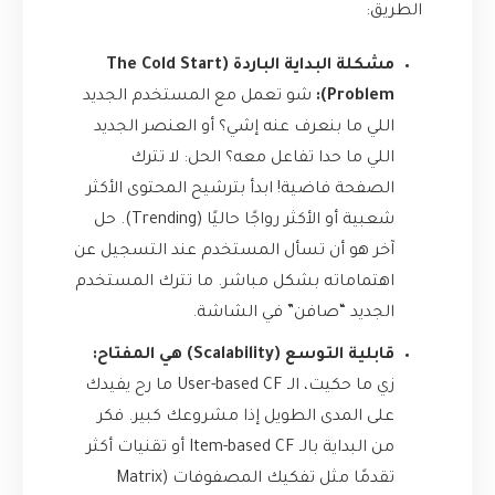
الطريق:
مشكلة البداية الباردة (The Cold Start
Problem):
شو تعمل مع المستخدم الجديد
اللي ما بنعرف عنه إشي؟ أو العنصر الجديد
اللي ما حدا تفاعل معه؟ الحل: لا تترك
الصفحة فاضية! ابدأ بترشيح المحتوى الأكثر
شعبية أو الأكثر رواجًا حاليًا (Trending). حل
آخر هو أن تسأل المستخدم عند التسجيل عن
اهتماماته بشكل مباشر. ما تترك المستخدم
الجديد “صافن” في الشاشة.
قابلية التوسع (Scalability) هي المفتاح:
زي ما حكيت، الـ User-based CF ما رح يفيدك
على المدى الطويل إذا مشروعك كبير. فكر
من البداية بالـ Item-based CF أو تقنيات أكثر
تقدمًا مثل تفكيك المصفوفات (Matrix