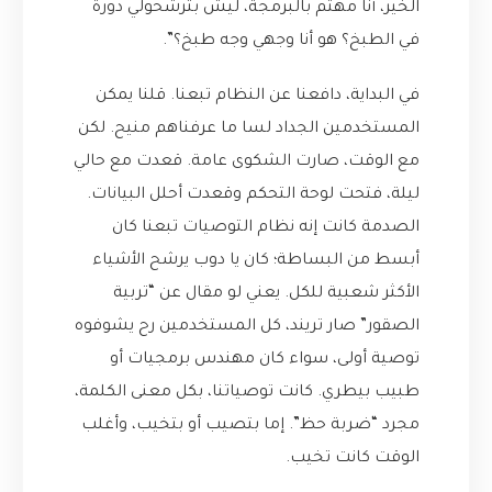
الخير، أنا مهتم بالبرمجة، ليش بترشحولي دورة
في الطبخ؟ هو أنا وجهي وجه طبخ؟”.
في البداية، دافعنا عن النظام تبعنا. قلنا يمكن
المستخدمين الجداد لسا ما عرفناهم منيح. لكن
مع الوقت، صارت الشكوى عامة. قعدت مع حالي
ليلة، فتحت لوحة التحكم وقعدت أحلل البيانات.
الصدمة كانت إنه نظام التوصيات تبعنا كان
أبسط من البساطة؛ كان يا دوب يرشح الأشياء
الأكثر شعبية للكل. يعني لو مقال عن “تربية
الصقور” صار تريند، كل المستخدمين رح يشوفوه
توصية أولى، سواء كان مهندس برمجيات أو
طبيب بيطري. كانت توصياتنا، بكل معنى الكلمة،
مجرد “ضربة حظ”. إما بتصيب أو بتخيب، وأغلب
الوقت كانت تخيب.