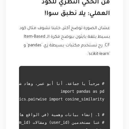
من الحكي النظري للكود
العملي: يلا نطبق سوا!
عشان الصورة توضح أكثر، خلينا نشوف مثال كود
بسيط بلغة بايثون بيوضح فكرة الـ Item-Based
CF. رح نستخدم مكتبات بسيطة زي `pandas` و
`scikit-learn`.