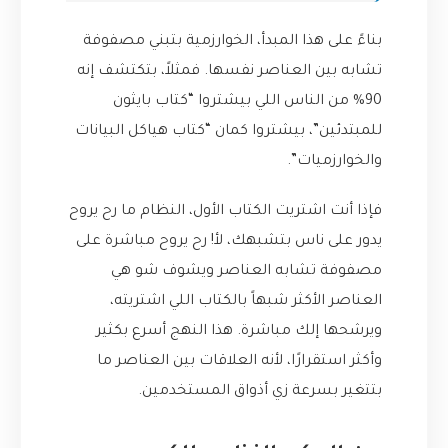
بناءً على هذا المبدأ، الخوارزمية بتبني مصفوفة
تشابه بين العناصر نفسها. فمثلاً، بتكتشف إنه
90% من الناس اللي بيشتروا “كتاب بايثون
للمبتدئين”، بيشتروا كمان “كتاب هياكل البيانات
والخوارزميات”.
فإذا أنت اشتريت الكتاب الأول، النظام ما رح يروح
يدور على ناس بتشبهك، لأ! رح يروح مباشرة على
مصفوفة تشابه العناصر ويشوف شو هي
العناصر الأكثر شبهاً بالكتاب اللي اشتريته،
ويرشحها إلك مباشرة. هذا النهج أسرع بكثير
وأكثر استقرارًا، لأنه العلاقات بين العناصر ما
بتتغير بسرعة زي أذواق المستخدمين.