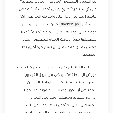
بدأ السباق المحموم. “وين هاي الحاوية شغالة؟
على أي سيرفر؟” صرخ زميلي أحمد. بدأتُ أتفحص
قائمة الخوادم، أدخل على واحد تلو الآخر عبر SSH،
docker ps
وأنفذ أمر
كمن يبحث عن إبرة في
كومة قش. وجدناها أخيراً، الحاوية “ميتة”. أعدنا
تشغيلها يدوياً، وعادت الحياة للتطبيق… لمدة
خمس دقائق فقط، قبل أن تنهار مرة أخرى تحت
الضغط.
في تلك الليلة، لم نكن ندير برمجيات، بل كنا نلعب
دور “رجال الإطفاء”، نركض من حريق لآخر دون
استراتيجية حقيقية. كانت حاوياتنا، التي من
المفترض أن تكون وحدات بناء قوية، قد تحولت
إلى جزر منعزلة ومتقلبة، وكنا نحن البحارة
المنهكين الذين يجدّفون بينها يدوياً. في تلك