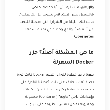
اللحظة، ونحن محاطون بعلب البيتزا الفارغة
والإرهاق، قلت لزملائي: “يا جماعة، خلص.
هالشغل مش هيك. لازم نشوف حل لهالغلبة”.
كانت تلك الليلة هي الشرارة التي دفعتنا للبحث
عن “المنقذ”، والذي وجدناه في تقنية اسمها:
.
Kubernetes
ما هي المشكلة أصلاً؟ جزر
Docker المنعزلة
دعونا نرجع خطوة للوراء. تقنية Docker كانت ثورة
بحد ذاتها، لا خلاف على ذلك. أعطتنا القدرة على
تغليف تطبيقاتنا وكل ما تحتاجه من مكتبات
وإعدادات داخل “حاوية” (Container) محمولة
ومعزولة تعمل بنفس الطريقة على لابتوب