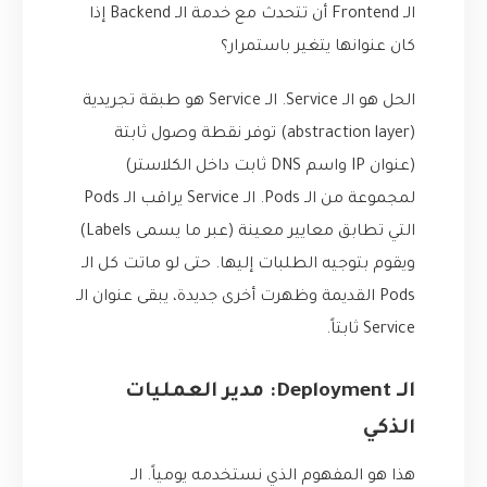
الـ Frontend أن تتحدث مع خدمة الـ Backend إذا
كان عنوانها يتغير باستمرار؟
الحل هو الـ Service. الـ Service هو طبقة تجريدية
(abstraction layer) توفر نقطة وصول ثابتة
(عنوان IP واسم DNS ثابت داخل الكلاستر)
لمجموعة من الـ Pods. الـ Service يراقب الـ Pods
التي تطابق معايير معينة (عبر ما يسمى Labels)
ويقوم بتوجيه الطلبات إليها. حتى لو ماتت كل الـ
Pods القديمة وظهرت أخرى جديدة، يبقى عنوان الـ
Service ثابتاً.
الـ Deployment: مدير العمليات
الذكي
هذا هو المفهوم الذي نستخدمه يومياً. الـ