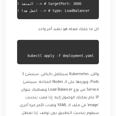
  type: LoadBalancer # <-- اجعل هذا الـ Service متاحاً للعالم الخارجي عبر Load Balancer

كل ما عليك فعله هو تنفيذ أمر واحد:
kubectl apply -f deployment.yaml

والآن، Kubernetes سيتكفل بالباقي. سينشئ 3
Pods، ويوزعها على الـ Nodes المتاحة. سينشئ
Service من نوع Load Balancer ويعطيك عنوان
IP عام يمكنك الوصول إليه. إذا قمت بتحديث
`image` في ملف الـ YAML ونفذت الأمر مرة أخرى،
سيقوم بتحديث التطبيق دون توقف. إذا تعطل