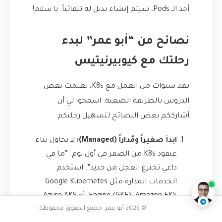
أحد الـ Pods، سيتم إنشاء بديل له تلقائياً. يا سلام!
نصائح من “أبو عمر” لبدء
رحلتك مع كيوبيرنيتيس
بعد سنوات من العمل مع K8s، تعلمت بعض
الدروس بالطريقة الصعبة. اسمحوا لي أن
أشارككم بعض النصائح لتسهيل رحلتكم:
ابدأ صغيراً ومُداراً (Managed):
لا تحاول بناء
تفاعل مع الذكاء الاصطناعي
عنقود K8s من الصفر في أول يوم. “ما في
ناقشنا على تليجرام
@AbuOmarTech_bot
داعي تخترع العجل من جديد”. استخدم
الخدمات المدارة مثل Google Kubernetes
Engine (GKE)، Amazon EKS، أو Azure AKS.
© 2026 أبو عمر. جميع الحقوق محفوظة.
هذه الخدمات تتكفل بصداع إدارة الـ Control