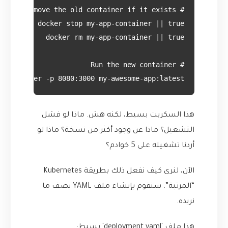
-container -p 8080:3000 my-awesome-app:latest

هذا السكربت بسيط، لكنه هش. ماذا لو فشل
التشغيل؟ ماذا عن وجود أكثر من نسخة؟ ماذا لو
أردنا تشغيله على 5 خوادم؟
الآن، لنرى كيف نفعل ذلك بطريقة Kubernetes
“المرتبة”. سنقوم بإنشاء ملف YAML يصف ما
نريده.
هذا ملف `deployment.yaml` بسيط: