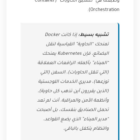
وظيفته هي “تنسيق الحاويات” (Container
Orchestration).
تشبيه بسيط:
إذا كانت Docker
تمنحك “الحاوية” القياسية لنقل
البضائع، فإن Kubernetes يمنحك
“الميناء” بأكمله: الرافعات العملاقة
(التي تنقل الحاويات)، السفن (التي
توزعها)، مديري الخدمات اللوجستية
(الذين يقررون أين تذهب كل حاوية)،
وأنظمة الأمن والمراقبة. أنت لم تعد
تحمل الصناديق بنفسك، بل أصبحت
“مدير الميناء” الذي يضع القواعد،
والنظام يتكفل بالباقي.