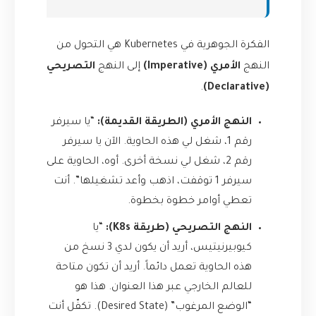
الفكرة الجوهرية في Kubernetes هي التحول من
النهج
الأمري (Imperative)
إلى النهج
التصريحي
.
(Declarative)
النهج الأمري (الطريقة القديمة):
“يا سيرفر
رقم 1، شغل لي هذه الحاوية. الآن يا سيرفر
رقم 2، شغل لي نسخة أخرى. أوه، الحاوية على
سيرفر 1 توقفت، اذهب وأعد تشغيلها”. أنت
تعطي أوامر خطوة بخطوة.
النهج التصريحي (طريقة K8s):
“يا
كيوبيرنيتيس، أريد أن يكون لدي 3 نسخ من
هذه الحاوية تعمل دائماً. أريد أن تكون متاحة
للعالم الخارجي عبر هذا العنوان. هذا هو
“الوضع المرغوب” (Desired State). تكفّل أنت