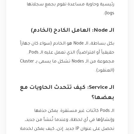
رئيسية وحاوية مساعدة تقوم بجمع سجلاتها
logs).
الـ Node: العامل الكادح (الخادم)
بكل بساطة، الـ Node هو الخادم (سواء كان جهازاً
حقيقياً أو افتراضياً) الذي تعمل عليه الـ Pods.
مجموعة من الـ Nodes تشكل ما يسمى بـ Cluster
(العنقود).
الـ Service: كيف تتحدث الحاويات مع
بعضها؟
الـ Pods كائنات غير مستقرة. يمكن حذفها
وإنشاؤها في أي لحظة، وعندما تُنشأ من جديد،
تحصل على عنوان IP جديد. إذن، كيف يمكن لخدمة