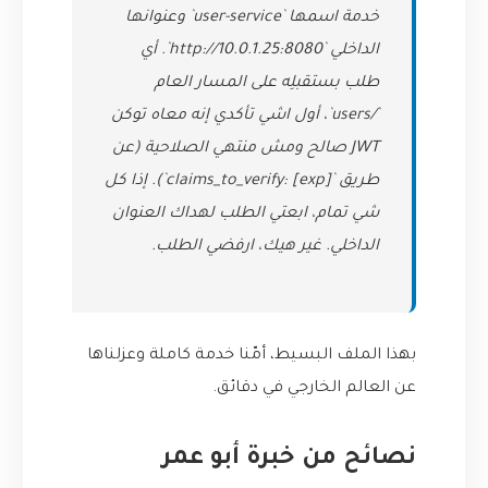
خدمة اسمها `user-service` وعنوانها
الداخلي `http://10.0.1.25:8080`. أي
طلب بستقبلِه على المسار العام
`/users`، أول اشي تأكدي إنه معاه توكن
JWT صالح ومش منتهي الصلاحية (عن
طريق `claims_to_verify: [exp]`). إذا كل
شي تمام، ابعتي الطلب لهداك العنوان
الداخلي. غير هيك، ارفضي الطلب.
بهذا الملف البسيط، أمّنا خدمة كاملة وعزلناها
عن العالم الخارجي في دقائق.
نصائح من خبرة أبو عمر