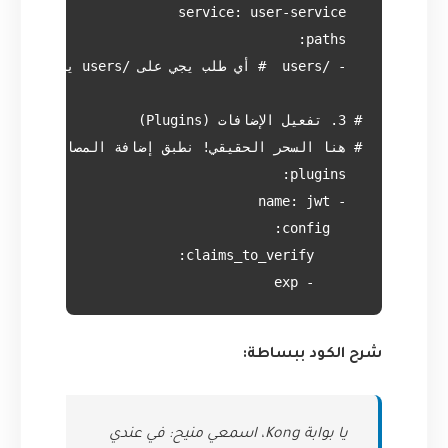
      - exp

شرح الكود ببساطة:
يا بوابة Kong، اسمعي منيح: في عندي