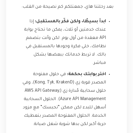
بعد رحلتنا هاي، جمعتلكم كم نصيحة من القلب:
ابدأ بسيطًا، ولكن فكّر بالمستقبل:
إذا
عندك خدمتين أو ثلاث، يمكن ما تحتاج بوابة
API معقدة من أول يوم. لكن وأنت بتصمم
نظامك، خلي فكرة وجودها بالمستقبل في
بالك. لا تربط خدماتك ببعضها بشكل
مباشر.
اختر بوابتك بحكمة:
في حلول مفتوحة
المصدر قوية زي (Kong, Tyk, KrakenD)، وفي
حلول سحابية مُدارة زي (AWS API Gateway,
Azure API Management). الحلول السحابية
أسهل للبدء لكن ممكن “تحبسك” مع مزود
الخدمة. الحلول المفتوحة المصدر بتعطيك
حرية أكبر لكن بدها شوية شغل صيانة.