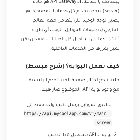
ببساطة يا جماعة، الـ API Gateway هو خادم
(Server) بنحطه قدام كل خدماتنا المصغرة. هو
بصير الوجه الوحيد اللي بتعامل معه العالم
الخارجي (تطبيقات الموبايل، الويب، أي طرف
ثالث). هو اللي بستقبل كل الطلبات، وبعدين بقرر
لمين يمررها من الخدمات الداخلية.
كيف تعمل البوابة؟ (شرح مبسط)
خلينا نرجع لمثال صفحة المستخدم الرئيسية.
مع وجود بوابة API، الموضوع صار هيك:
تطبيق الموبايل يرسل طلب واحد فقط إلى:
https://api.mycoolapp.com/v1/main-
screen
.
بوابة الـ API تستقبل هذا الطلب.