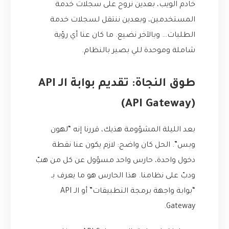
خادم الويب، بعدين نروح على سجلات خدمة
المستخدمين، وبعدين ننتقل لسجلات خدمة
الطلبات… وبالآخر نضيع. ما كان عنا أي رؤية
شاملة وموحدة للي بصير بالنظام.
طوق النجاة: تقديم بوابة الـ API
(API Gateway)
بعد الليلة المشؤومة هذيك، قررنا إنه “لهون
وبس”. الحل كان واضح: لازم يكون عنا نقطة
دخول واحدة، حارس واحد مسؤول عن كل من هبّ
ودبّ على نظامنا. هذا الحارس هو ما يعرف بـ
“بوابة واجهة برمجة التطبيقات” أو الـ API
Gateway.