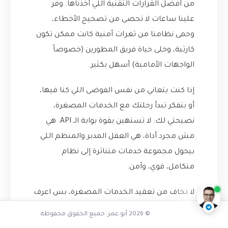
من أفضل القرارات التقنية اللي أخذناها. وفر
علينا ساعات لا تحصى من تصحيح الأخطاء،
وحمى نظامنا من ثغرات أمنية كانت ممكن تكون
كارثية، وخلى حياة فريق المطورين (خصوصاً
الواجهات الأمامية) أسهل بكثير.
إذا كنت بتعاني من نفس الفوضى اللي كنا فيها،
أو بتفكر تبدأ رحلتك مع الخدمات المصغرة،
نصيحتي لك: لا تستهين بقوة بوابة الـ API. هي
مش مجرد أداة، هي العقل المدبر والمنظم اللي
ما هي بوابة الـ API
بيحول مجموعة خدمات متناثرة إلى نظام
متكامل، قوي، وآمن.
ناقشنا على تليجرام
@AbuOmarTech_bot
لا تخاف من تعقيد الخدمات المصغرة، بس اعرف
كيف تروّضها. بوابة الـ API هي عصاتك السحرية.
© 2026 أبو عمر. جميع الحقوق محفوظة.
والله ولي التوفيق.