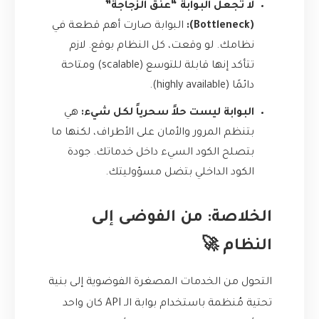
لا تجعل البوابة “عنق الزجاجة”
(Bottleneck):
البوابة صارت أهم قطعة في
نظامك. لو وقعت، كل النظام بوقع. لازم
تتأكد إنها قابلة للتوسع (scalable) ومتاحة
دائمًا (highly available).
البوابة ليست حلاً سحرياً لكل شيء:
هي
بتنظم المرور والأمان على الأطراف، لكنها ما
بتصلح الكود السيء داخل خدماتك. جودة
الكود الداخلي بتضل مسؤوليتك.
الخلاصة: من الفوضى إلى
النظام 🚀
التحول من الخدمات المصغرة الفوضوية إلى بنية
تحتية مُنظمة باستخدام بوابة الـ API كان واحد