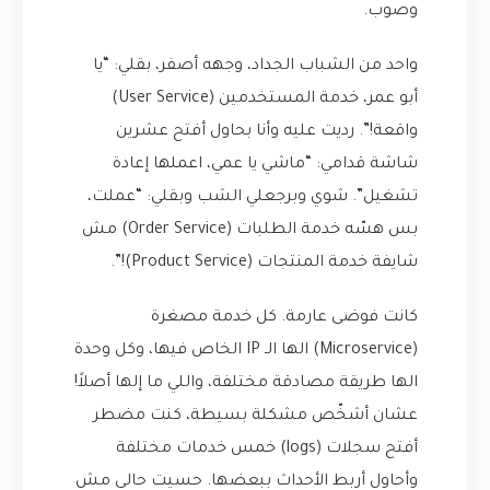
وصوب.
واحد من الشباب الجداد، وجهه أصفر، بقلي: “يا
أبو عمر، خدمة المستخدمين (User Service)
واقعة!”. رديت عليه وأنا بحاول أفتح عشرين
شاشة قدامي: “ماشي يا عمي، اعملها إعادة
تشغيل”. شوي وبرجعلي الشب وبقلي: “عملت،
بس هسّه خدمة الطلبات (Order Service) مش
شايفة خدمة المنتجات (Product Service)!”.
كانت فوضى عارمة. كل خدمة مصغرة
(Microservice) الها الـ IP الخاص فيها، وكل وحدة
الها طريقة مصادقة مختلفة، واللي ما إلها أصلاً!
عشان أشخّص مشكلة بسيطة، كنت مضطر
أفتح سجلات (logs) خمس خدمات مختلفة
وأحاول أربط الأحداث ببعضها. حسيت حالي مش