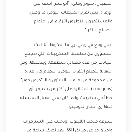
التنفيذي، متوتر وقلق: “أبو عمر، آسف على
الإزعاج، بس تقرير المبيعات اليومي ما وصل،
والمستثمرون ينتظرون الأرقام في اجتماع
الصباح الباكر!”.
قلبي وقع في رجلي، زي ما بحكوها. أنا كنت
المسؤول عن سلسلة السكريبتات اللي بتجمع
البيانات من عدة مصادر، بتنظفها، وبتحللها، وفي
النهاية بتطلع التقرير اليومي. النظام كان عبارة
عن مجموعة من ملفات البايثون و الـ “كرون جوبز”
(cron jobs) المتناثرة على أكثر من سيرفر. أي
خطأ في سكريبت واحد كان يعني انهيار السلسلة
كلها زي أحجار الدومينو.
بسرعة فتحت اللابتوب، ودخلت على السيرفرات
واحد واحد عن طريق SSH. بعد نصف ساعة من