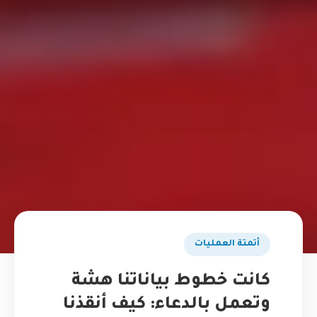
أتمتة العمليات
كانت خطوط بياناتنا هشة
وتعمل بالدعاء: كيف أنقذنا