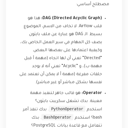
مصطلح أساسي:
DAG (Directed Acyclic Graph):
هذا هو
قلب Airflow. لا تخاف من الاسم، الموضوع
بسيط. الـ DAG هو عبارة عن ملف بايثون
يصف كل المهام في سير العمل الخاص بك،
وكيفية اعتمادها على بعضها البعض.
“Directed” تعني أن لها اتجاه (مهمة أ قبل
مهمة ب)، و “Acyclic” تعني أنه لا يوجد
حلقات مفرغة (مهمة أ لا يمكن أن تعتمد على
نفسها بشكل مباشر أو غير مباشر).
Operator:
هو قالب جاهز لتنفيذ مهمة
معينة. بدك تشغل سكريبت بايثون؟
PythonOperator
استخدم
. بدك تنفذ أمر
BashOperator
bash؟ استخدم
. بدك
تتعامل مع قاعدة بيانات PostgreSQL؟