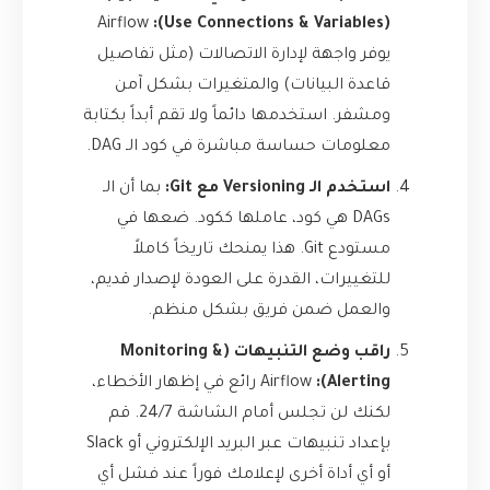
Airflow
(Use Connections & Variables):
يوفر واجهة لإدارة الاتصالات (مثل تفاصيل
قاعدة البيانات) والمتغيرات بشكل آمن
ومشفر. استخدمها دائماً ولا تقم أبداً بكتابة
معلومات حساسة مباشرة في كود الـ DAG.
استخدم الـ Versioning مع Git:
بما أن الـ
DAGs هي كود، عاملها ككود. ضعها في
مستودع Git. هذا يمنحك تاريخاً كاملاً
للتغييرات، القدرة على العودة لإصدار قديم،
والعمل ضمن فريق بشكل منظم.
راقب وضع التنبيهات (Monitoring &
Alerting):
Airflow رائع في إظهار الأخطاء،
لكنك لن تجلس أمام الشاشة 24/7. قم
بإعداد تنبيهات عبر البريد الإلكتروني أو Slack
أو أي أداة أخرى لإعلامك فوراً عند فشل أي