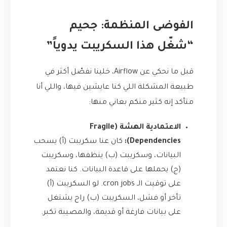
الفوضى المنظمة: جحيم
“شغّل هذا السكريبت يدوياً”
قبل ما نحكي عن Airflow، خلينا نفصّل أكثر في
طبيعة المشكلة اللي كنا عايشين فيها، واللي أنا
متأكد إنه كثير منكم بعاني منها:
الاعتمادية الهشة (Fragile
Dependencies):
كان عنا سكريبت (أ) يسحب
البيانات، وسكريبت (ب) ينظفها، وسكريبت
(ج) يحملها على قاعدة البيانات. كنا نعتمد
على توقيت الـ cron jobs. لو السكريبت (أ)
تأخر أو فشل، السكريبت (ب) راح يشتغل
على بيانات فارغة أو قديمة، والمصيبة تكبر.