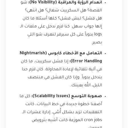
انعدام الرؤية والمراقبة (No Visibility):
شو
القصة؟ هل السكريبت شغال؟ هل انتهى؟
هل فشل؟ ليش فشل؟ كلها أسئلة ما كان
إلها جواب سهل. كنا لازم ندخل على ملفات الـ
logs يدوياً على كل سيرفر لنعرف شو اللي
بصير.
التعامل مع الأخطاء كابوس (Nightmarish
Error Handling):
إذا فشل سكريبت، ما كان
في آلية تلقائية لإعادة المحاولة. كان لازم حدا
يتدخل يدوياً. وإذا كان الفشل في منتصف
الليل، الله يعينك.
صعوبة التوسع (Scalability Issues):
كل ما
أضفنا خطوة جديدة في خط البيانات، كانت
التعقيدات تزيد بشكل أُسّي. إدارة عشرات الـ
cron jobs الموزعة كانت أشبه بترويض