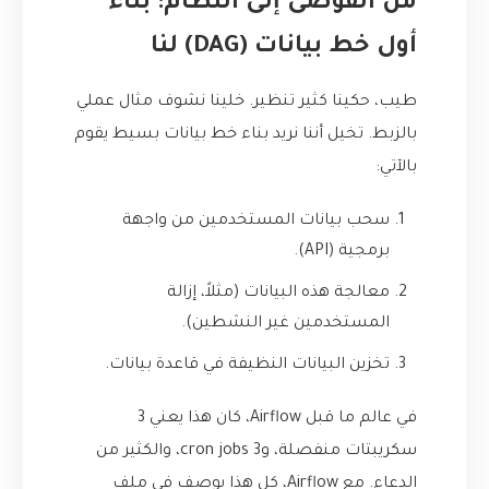
من الفوضى إلى النظام: بناء
أول خط بيانات (DAG) لنا
طيب، حكينا كثير تنظير. خلينا نشوف مثال عملي
بالزبط. تخيل أننا نريد بناء خط بيانات بسيط يقوم
بالآتي:
سحب بيانات المستخدمين من واجهة
برمجية (API).
معالجة هذه البيانات (مثلاً، إزالة
المستخدمين غير النشطين).
تخزين البيانات النظيفة في قاعدة بيانات.
في عالم ما قبل Airflow، كان هذا يعني 3
سكريبتات منفصلة، و3 cron jobs، والكثير من
الدعاء. مع Airflow، كل هذا يوصف في ملف