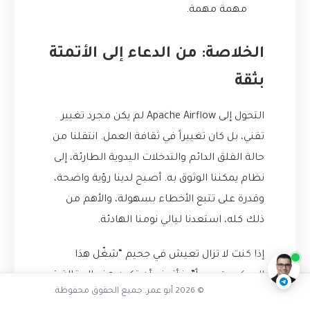
مهمة مهمة.
الخلاصة: من الدعاء إلى الأتمتة
بثقة
التحول إلى Apache Airflow لم يكن مجرد تغيير
تقني، بل كان تغييراً في ثقافة العمل. انتقلنا من
حالة القلق الدائم والتدخلات اليدوية الطارئة، إلى
نظام يمكننا الوثوق به. أصبح لدينا رؤية واضحة،
وقدرة على تتبع الأخطاء بسهولة، والأهم من
تفاعل مع الذكاء الاصطناعي
ذلك كله، استعدنا ليالي نومنا الهادئة.
ناقشنا على تليجرام
@AbuOmarTech_bot
إذا كنت لا تزال تعيش في جحيم “شغّل هذا
السكريبت يدوياً”، فأتمنى أن تكون هذه المقالة قد
© 2026 أبو عمر. جميع الحقوق محفوظة.
أعطتك الدافع والخطوات الأولى نحو التغيير. قد