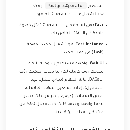
PostgresOperator
استخدم
. وهكذا.
Airflow مليء بالـ Operators الجاهزة.
Task:
هي نسخة من الـ Operator تمثل خطوة
واحدة في الـ DAG الخاص بك.
Task Instance:
هو تشغيل محدد لمهمة
(Task) في وقت محدد.
Web UI:
واجهة مستخدم رسومية رائعة
تمنحك رؤية كاملة لكل ما يحدث. يمكنك رؤية
الـ DAGs، حالة المهام (نجاح، فشل، قيد
التشغيل)، إعادة تشغيل المهام الفاشلة،
عرض السجلات (logs)، وأكثر من ذلك بكثير.
هذه الواجهة وحدها كانت كفيلة بحل 90% من
مشاكل انعدام الرؤية لدينا.