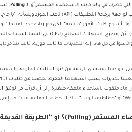
اللي خطرت في بالنا كانت الاستقصاء المستمر أو الـ
Polling
. كتب
كل دقيقة يبعث طلب لواجهة برمجة التطبيقات (API) تاعت المورّ
أول أسبوع، كانت الأمور “ماشية”. لكن مع زيادة عدد المنتجات و
الخوادم (السيرفرات) تئن وتصرخ. استهلاك المعالج (CPU)
والأسوأ من كل هاد، إنه التحديثات ما كانت فورية، كانت بتتأخر دايم
تقني: خوادمنا تستجدي الرحمة من كثرة الطلبات الفارغة، والم
Polli)؟ أو “الطريقة القديمة”