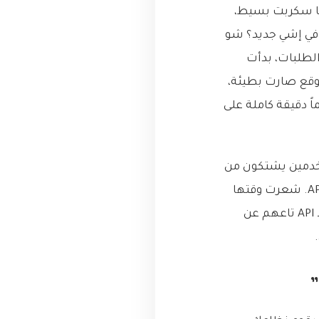
نا سكربت بسيط،
د ويسأله: “يا حاج، في إشي جديد؟ شو
الطلبات، بدأت
 في السما، استجابة الموقع صارت بطيئة،
اً دقيقة كاملة على
ستخدمين يشتكون من
البطء، والمورّد بدأ يبعثلنا تحذيرات بسبب استهلاكنا المفرط لحصتنا من طلبات الـ API. شعرت وقتها
كأنني أحاول ملء خزان ماء مثقوب باستخدام ملعقة صغيرة. إلى أن قرأت في توثيق الـ API تاعهم عن