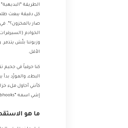
الطريقة “البديهية” 
صار بالمخزون؟”. في 
وزبوننا بلّش يتذمر. 
الأقل.
كنا حرفياً في جحيم 
إشي اسمه “Webhooks” أو “خطاطيف الويب”. تلك اللحظة، يا جماعة، غيرت كل إشي.
ما هو الاستقصاء المستمر (ng