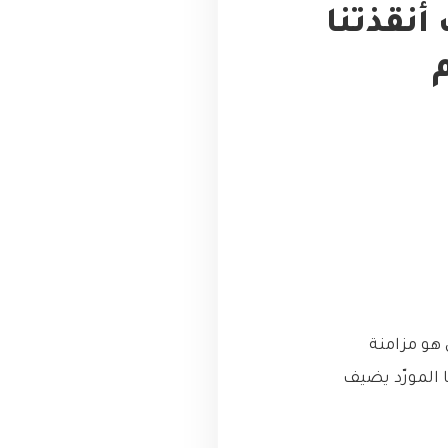
أنقذتنا
حيم
هو مزامنة
ا المورّد يضيف