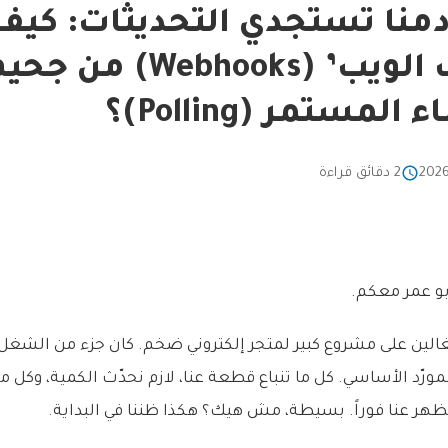
منا تستجدي التحديثات: كيف 
‘خطاطيف الويب’ (Webhooks) من ج
مستمر (Polling)؟
2 دقائق قراءة
أبو عمر معكم.
الين على مشروع كبير لمتجر إلكتروني ضخم. كان جزء من الشغل 
ورّد الأساسي. كل ما تنباع قطعة عنا، لازم نحدّث الكمية، وكل م
ظهر عنا فوراً. بسيطة، مش هيك؟ هكذا ظننا في البداية.