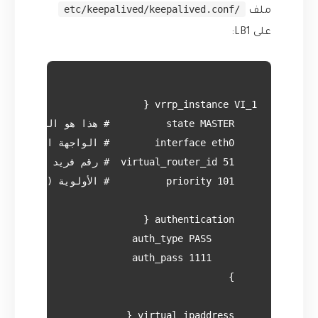
/etc/keepalived/keepalived.conf
ملف
على LB1: