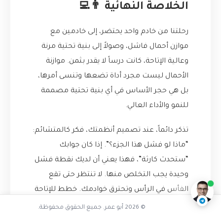
الخلاصة النهائية 👨‍💻
رحلتنا من خادم واحد يحتضر، إلى خادمين مع
موازن أحمال فاشل، وصولاً إلى بنية تحتية مرنة
وعالية الإتاحة، كانت درساً لا يقدر بثمن. موازنة
الأحمال ليست مجرد أداة تضعها وتنسى أمرها،
بل هي حجر الأساس في أي بنية تحتية مصممة
للنمو والأداء العالي.
تذكر دائماً، عند تصميم أنظمتك، فكر كالمتشائم:
كيف يعمل موازن الأحمال
“ماذا لو فشل هذا الجزء؟”. إذا كان جوابك
“ستحدث كارثة”، فهذا يعني أن لديك نقطة فشل
ناقشنا على تليجرام
@AbuOmarTech_bot
وحيدة يجب التخلص منها. لا تنتظر حتى تقع
الفأس في الرأس وتحترق خوادمك. خطط للإتاحة
العالية من اليوم الأول، وستنام قرير العين بينما
© 2026 أبو عمر. جميع الحقوق محفوظة.
ينمو تطبيقك ويزدهر. 🔥