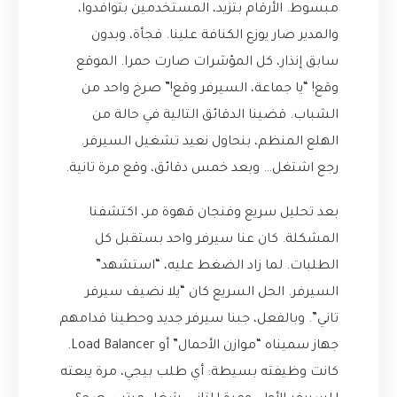
مبسوط. الأرقام بتزيد، المستخدمين بتوافدوا،
والمدير صار يوزع الكنافة علينا. فجأة، وبدون
سابق إنذار، كل المؤشرات صارت حمرا. الموقع
وقع! “يا جماعة، السيرفر وقع!” صرخ واحد من
الشباب. قضينا الدقائق التالية في حالة من
الهلع المنظم، بنحاول نعيد تشغيل السيرفر.
رجع اشتغل… وبعد خمس دقائق، وقع مرة تانية.
بعد تحليل سريع وفنجان قهوة مر، اكتشفنا
المشكلة. كان عنا سيرفر واحد بستقبل كل
الطلبات. لما زاد الضغط عليه، “استشهد”
السيرفر. الحل السريع كان “يلا نضيف سيرفر
تاني”. وبالفعل، جبنا سيرفر جديد وحطينا قدامهم
جهاز سميناه “موازن الأحمال” أو Load Balancer.
كانت وظيفته بسيطة: أي طلب بيجي، مرة يبعته