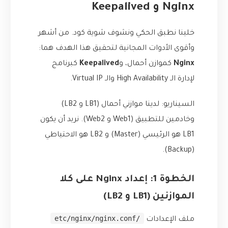
Nginx و Keepalived
خلينا نطبق الحكي ونشوف شوية كود. من أشهر
وأقوى الأدوات المجانية لتحقيق هذا الهدف هما:
Nginx
كموازن أحمال، و
Keepalived
كبرنامج
لإدارة الـ High Availability والـ Virtual IP.
السيناريو: لدينا موازني أحمال (LB1 و LB2)
وخادمين للتطبيق (Web1 و Web2). نريد أن يكون
LB1 هو الرئيسي (Master) و LB2 هو الاحتياطي
(Backup).
الخطوة 1: إعداد Nginx على كلا
الموازنين (LB1 و LB2)
/etc/nginx/nginx.conf
ملف الإعدادات