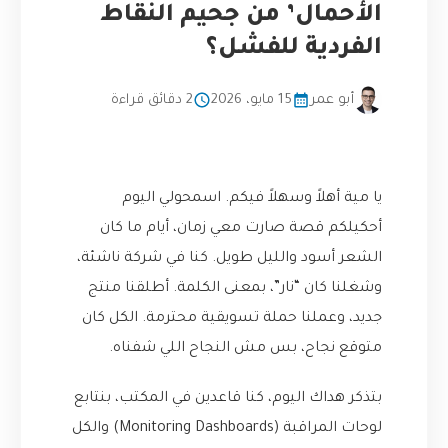
الأحمال’ من جحيم النقاط
الفردية للفشل؟
أبو عمر
15 مايو، 2026
2 دقائق قراءة
يا مية أهلاً وسهلاً فيكم. اسمحولي اليوم
أحكيلكم قصة صارت معي زمان، أيام ما كان
الشعر أسود والليل طويل. كنا في شركة ناشئة،
وشغلنا كان “نار”، بمعنى الكلمة. أطلقنا منتج
جديد، وعملنا حملة تسويقية محترمة. الكل كان
متوقع نجاح، بس مش النجاح اللي شفناه.
بتذكر هداك اليوم، كنا قاعدين في المكتب، بنتابع
لوحات المراقبة (Monitoring Dashboards) والكل