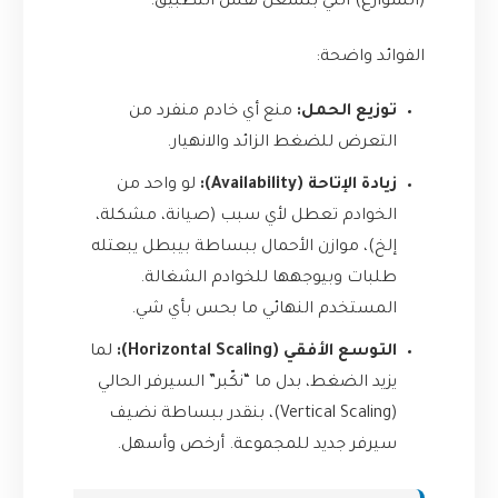
(الشوارع) اللي بتشغل نفس التطبيق.
الفوائد واضحة:
توزيع الحمل:
منع أي خادم منفرد من
التعرض للضغط الزائد والانهيار.
زيادة الإتاحة (Availability):
لو واحد من
الخوادم تعطل لأي سبب (صيانة، مشكلة،
إلخ)، موازن الأحمال ببساطة بيبطل يبعتله
طلبات وبيوجهها للخوادم الشغالة.
المستخدم النهائي ما بحس بأي شي.
التوسع الأفقي (Horizontal Scaling):
لما
يزيد الضغط، بدل ما “نكّبر” السيرفر الحالي
(Vertical Scaling)، بنقدر ببساطة نضيف
سيرفر جديد للمجموعة. أرخص وأسهل.