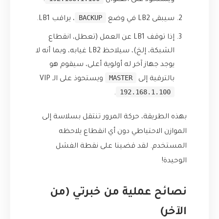
ويستحوذ على العنوان
.
BACKUP
سيبقى LB2 في وضع
، يراقب LB1.
إذا توقف LB1 عن العمل (تعطل، انقطاع
الشبكة، إلخ)، سيلاحظ LB2 غيابه، وبما أنه لا
يوجد جهاز آخر له أولوية أعلى، سيقوم هو
MASTER
بالترقية إلى
ويستحوذ على الـ VIP
192.168.1.100
.
بهذه الطريقة، حركة المرور تنتقل بسلاسة إلى
الموازن الاحتياطي دون أي انقطاع يلاحظه
المستخدم. لقد قضينا على نقطة الفشل
الوحيدة!
نصائح عملية من خبرتي (من
الآخر)