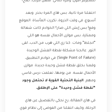
للسيرفر الأول، ومرة للتاني. شغل مرتب، صح؟
احتفلنا مرة تانية، بس هاي المرة بحذر. وبعد
أسبوع، في وقت الذروة، تكررت المأساة. الموقع
وقع! بس إيش اللي صار؟ الخوادم كانت شغالة
وممتازة، بس موازن الأحمال نفسه هو اللي
“انجلط” ومات. كنا زي اللي هرب من الدب، لقى
التور. عالجنا مشكلة نقطة الفشل الوحيدة
(Single Point of Failure) في خوادم التطبيق،
وقمنا بخلق نقطة فشل وحيدة جديدة: موازن
الأحمال نفسه. من يومها، تعلمت درس قاسي
ومهم:
البنية التحتية القوية لا تحتمل وجود
“نقطة فشل وحيدة” على الإطلاق.
في هاي المقالة، رح نحكي بالتفصيل عن هاي
الرحلة، وكيف انتقلنا من الفوضى إلى نظام قوي