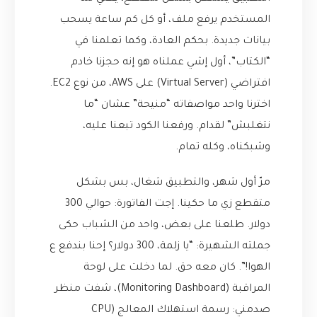
المستخدم يرفع ملف، أو كل كم ساعة يسحب
بيانات جديدة. بحكم العادة، وكما تعلمنا في
“الكتاب”، أول إشي عملناه هو إنه حجزنا خادم
افتراضي (Virtual Server) على AWS، من نوع EC2.
اخترنا واحد مواصفاته “منيحة” عشان “ما
نتغلبش” لقدام. ورفعنا الكود تبعنا عليه،
وشبكناه، وكله تمام.
مرّ أول شهر، والتطبيق شغال، بس بشكل
متقطع زي ما حكينا. إجت الفاتورة: حوالي 300
دولار. طلعنا على بعض، واحد من الشباب حكى
جملته الشهيرة: “يا زلمة، 300 دولار؟ إحنا بندفع ع
الهوا!”. كان معه حق. لما دخلت على لوحة
المراقبة (Monitoring Dashboard)، شفت منظر
صدمني: رسمة استهلاك المعالج (CPU