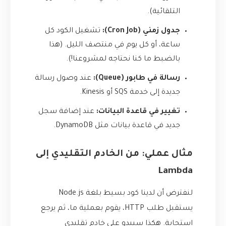
التلقائية).
جدول زمني (Cron Job):
تشغيل الكود كل
ساعة، أو كل يوم في منتصف الليل. (هذا
بالضبط ما كنا نحتاجه لمشروعنا!).
رسالة في طابور (Queue):
عند وصول رسالة
جديدة إلى خدمة SQS أو Kinesis.
تغيير في قاعدة البيانات:
عند إضافة سجل
جديد في قاعدة بيانات مثل DynamoDB.
مثال عملي: من الخادم التقليدي إلى
Lambda
لنفترض أن لدينا كود بسيط بلغة Node.js
يستقبل طلب HTTP، يقوم بعملية ما، ثم يرجع
استجابة. هكذا سيبدو على خادم تقليدي