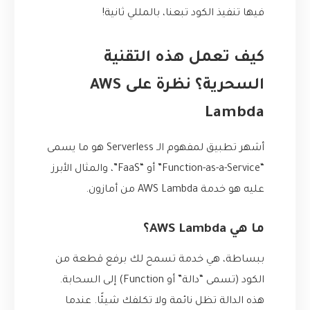
فيها تنفيذ الكود تبعنا، بالمللي ثانية!
كيف تعمل هذه التقنية
السحرية؟ نظرة على AWS
Lambda
أشهر تطبيق لمفهوم الـ Serverless هو ما يسمى
“Function-as-a-Service” أو “FaaS”، والمثال الأبرز
عليه هو خدمة AWS Lambda من أمازون.
ما هي AWS Lambda؟
ببساطة، هي خدمة تسمح لك برفع قطعة من
الكود (تسمى “دالة” أو Function) إلى السحابة.
هذه الدالة تظل نائمة ولا تكلفك شيئًا. عندما