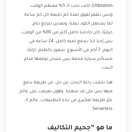
Utilization) كانت تحت الـ 5% معظم الوقت،
وبس بتقفز لفوق لمدة كم دقيقة كل كم ساعة
لما يشتغل الكود تبعنا، وبعدين بترجع تنام.
حرفيًا، كان خادمنا خامل أكثر من 90% من الوقت،
بس إحنا كنا بندفع ثمنه كامل، 24 ساعة في
اليوم، 7 أيام في الأسبوع. شعور بالظلم، كإنك
مستأجر سيارة فخمة بس عشان توقفها قدام
البيت.
هنا بلشت رحلة البحث عن حل، عن طريقة ندفع
فيها بس على قد شغلنا. وهون تعرفت على عالم
غيّر طريقة تفكيري في بناء التطبيقات: عالم الـ
Serverless.
ما هو “جحيم التكاليف