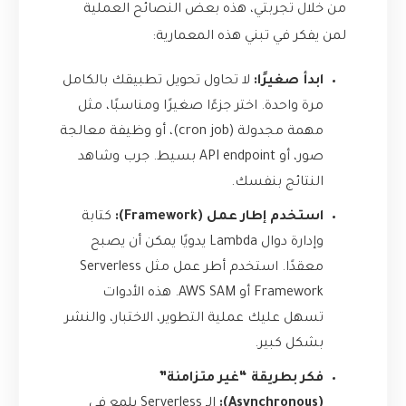
من خلال تجربتي، هذه بعض النصائح العملية
لمن يفكر في تبني هذه المعمارية:
ابدأ صغيرًا:
لا تحاول تحويل تطبيقك بالكامل
مرة واحدة. اختر جزءًا صغيرًا ومناسبًا، مثل
مهمة مجدولة (cron job)، أو وظيفة معالجة
صور، أو API endpoint بسيط. جرب وشاهد
النتائج بنفسك.
استخدم إطار عمل (Framework):
كتابة
وإدارة دوال Lambda يدويًا يمكن أن يصبح
معقدًا. استخدم أطر عمل مثل
Serverless
Framework
أو
AWS SAM
. هذه الأدوات
تسهل عليك عملية التطوير، الاختبار، والنشر
بشكل كبير.
فكر بطريقة “غير متزامنة”
(Asynchronous):
الـ Serverless يلمع في