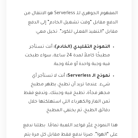
المفهوم الجوهري للـ Serverless هو الانتقال من
الدفع مقابل “وقت تشغيل الخادم” إلى الدفع
مقابل “التنفيذ الفعلي للكود”. تخيل معي:
النموذج التقليدي (الخادم):
أنت تستأجر
مطبخًا كاملاً لمدة 24 ساعة، سواء طبخت
فيه وجبة واحدة أو مئة وجبة.
نموذج الـ Serverless:
أنت لا تستأجر أي
شيء. عندما تريد أن تطبخ، يظهر مطبخ
مجهز فجأة، تطبخ فيه وجبتك، وتدفع فقط
ثمن الغاز والكهرباء اللي استهلكتها خلال
دقائق الطبخ، ثم يختفي المطبخ.
هذا النموذج غيّر قواعد اللعبة تمامًا. بطلنا ندفع
على “الهوا”. صرنا ندفع فقط مقابل كل مرة يتم