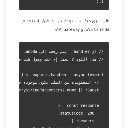
});

الآن، لنرى كيف سيبدو نفس المنطق باستخدام
AWS Lambda و API Gateway: