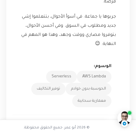
فرصة.
جربوها يا جماعة. في أسوأ الأحوال، بتتعلموا إشي
جديد ومطلوب في السوق. وفي أحسن الأحوال،
بتوفروا مصاري ووقت وجهد، وهذا هو المهم في
النهاية. 😉
الوسوم:
Serverless
AWS Lambda
تفاعل مع الذكاء الاصطناعي
الحوسبة بدون خوادم
توفير التكاليف
ناقشنا على تليجرام
@AbuOmarTech_bot
معمارية سحابية
شارك المقال:
© 2026 أبو عمر. جميع الحقوق محفوظة.