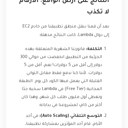
النتائج على أرض الواقع: الأرقام
لا تكذب
بعد أن قمنا بنقل منطق تطبيقنا من خادم EC2
إلى دوال Lambda، كانت النتائج مذهلة:
التكلفة:
فاتورتنا الشهرية المتعلقة بهذه
الجزئية من التطبيق انخفضت من حوالي 300
دولار إلى أقل من 5 دولارات! نعم، أقل من 5
دولارات. لأننا كنا ندفع فقط مقابل الثواني
القليلة التي يعمل فيها الكود كل يوم. الطبقة
المجانية (Free Tier) في Lambda سخية جدًا
وتغطي أول مليون طلب كل شهر، وهذا كان
أكثر من كافٍ لمشروعنا في بداياته.
التوسع التلقائي (Auto Scaling):
في أحد
الأيام، قام أحد المؤثرين بمشاركة تطبيقنا،