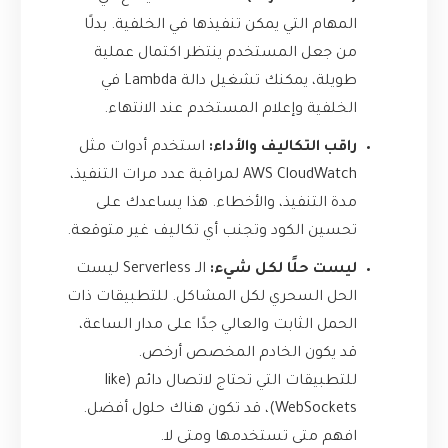
المهام التي يمكن تنفيذها في الخلفية. بدلًا
من جعل المستخدم ينتظر اكتمال عملية
طويلة، يمكنك تشغيل دالة Lambda في
الخلفية وإعلام المستخدم عند الانتهاء.
راقب التكاليف والأداء:
استخدم أدوات مثل
AWS CloudWatch لمراقبة عدد مرات التنفيذ،
مدة التنفيذ، والأخطاء. هذا يساعدك على
تحسين الكود وتجنب أي تكاليف غير متوقعة.
ليست حلًا لكل شيء:
الـ Serverless ليست
الحل السحري لكل المشاكل. للتطبيقات ذات
الحمل الثابت والعالي جدًا على مدار الساعة،
قد يكون الخادم المخصص أرخص.
للتطبيقات التي تحتاج لاتصال دائم (like
WebSockets)، قد تكون هناك حلول أفضل.
افهم متى تستخدمها ومتى لا.