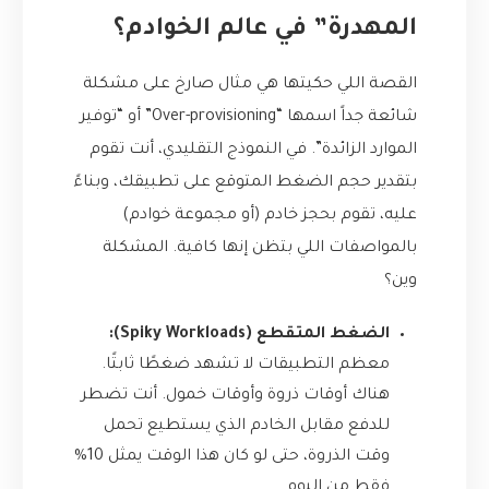
المهدرة” في عالم الخوادم؟
القصة اللي حكيتها هي مثال صارخ على مشكلة
شائعة جداً اسمها “Over-provisioning” أو “توفير
الموارد الزائدة”. في النموذج التقليدي، أنت تقوم
بتقدير حجم الضغط المتوقع على تطبيقك، وبناءً
عليه، تقوم بحجز خادم (أو مجموعة خوادم)
بالمواصفات اللي بتظن إنها كافية. المشكلة
وين؟
الضغط المتقطع (Spiky Workloads):
معظم التطبيقات لا تشهد ضغطًا ثابتًا.
هناك أوقات ذروة وأوقات خمول. أنت تضطر
للدفع مقابل الخادم الذي يستطيع تحمل
وقت الذروة، حتى لو كان هذا الوقت يمثل 10%
فقط من اليوم.