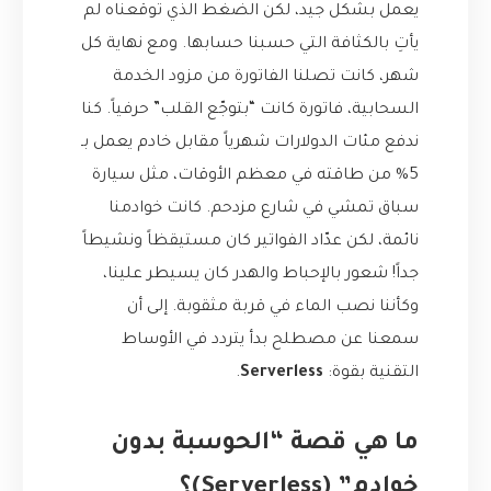
يعمل بشكل جيد، لكن الضغط الذي توقعناه لم
يأتِ بالكثافة التي حسبنا حسابها. ومع نهاية كل
شهر، كانت تصلنا الفاتورة من مزود الخدمة
السحابية، فاتورة كانت “بتوجّع القلب” حرفياً. كنا
ندفع مئات الدولارات شهرياً مقابل خادم يعمل بـ
5% من طاقته في معظم الأوقات، مثل سيارة
سباق تمشي في شارع مزدحم. كانت خوادمنا
نائمة، لكن عدّاد الفواتير كان مستيقظاً ونشيطاً
جداً! شعور بالإحباط والهدر كان يسيطر علينا،
وكأننا نصب الماء في قربة مثقوبة. إلى أن
سمعنا عن مصطلح بدأ يتردد في الأوساط
التقنية بقوة:
Serverless
.
ما هي قصة “الحوسبة بدون
خوادم” (Serverless)؟