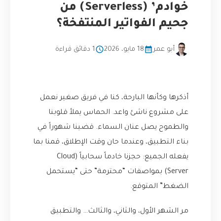
خوادم’ (Serverless) من
جحيم الفواتير المنتفخة؟
أبو عمر
18 مايو، 2026
1 دقائق قراءة
أذكرها وكأنها البارحة، كنا في فريق صغير نعمل
على مشروع ناشئ واعد. الحماس يملأ قلوبنا
والطموح يصل عنان السماء. قضينا شهوراً في
بناء التطبيق، وعندما حان وقت الإطلاق، قمنا بما
يفعله الجميع: حجزنا خادماً سحابياً (Cloud
Server) بمواصفات “محترمة” حتى “يستحمل
الضغط” المتوقع.
مر الشهر الأول، والثاني، والثالث… والتطبيق