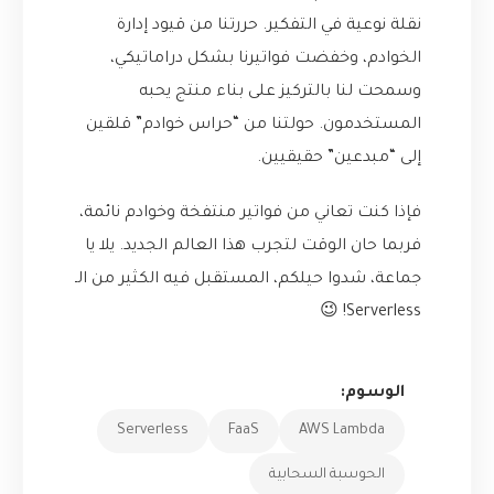
نقلة نوعية في التفكير. حررتنا من قيود إدارة
الخوادم، وخفضت فواتيرنا بشكل دراماتيكي،
وسمحت لنا بالتركيز على بناء منتج يحبه
المستخدمون. حولتنا من “حراس خوادم” قلقين
إلى “مبدعين” حقيقيين.
فإذا كنت تعاني من فواتير منتفخة وخوادم نائمة،
فربما حان الوقت لتجرب هذا العالم الجديد. يلا يا
جماعة، شدوا حيلكم، المستقبل فيه الكثير من الـ
Serverless! 😉
الوسوم:
Serverless
FaaS
AWS Lambda
الحوسبة السحابية