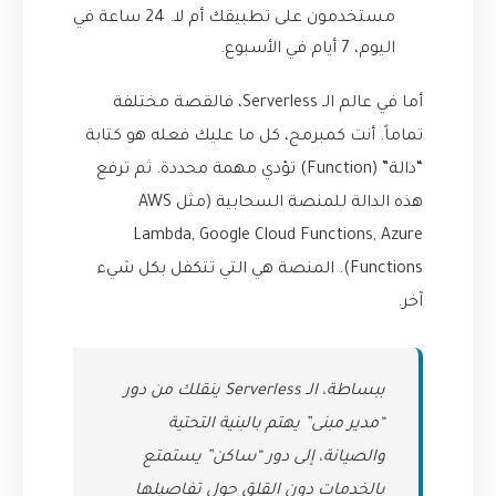
مستخدمون على تطبيقك أم لا. 24 ساعة في
اليوم، 7 أيام في الأسبوع.
أما في عالم الـ Serverless، فالقصة مختلفة
تماماً. أنت كمبرمج، كل ما عليك فعله هو كتابة
“دالة” (Function) تؤدي مهمة محددة. ثم ترفع
هذه الدالة للمنصة السحابية (مثل AWS
Lambda, Google Cloud Functions, Azure
Functions). المنصة هي التي تتكفل بكل شيء
آخر.
ببساطة، الـ Serverless ينقلك من دور
“مدير مبنى” يهتم بالبنية التحتية
والصيانة، إلى دور “ساكن” يستمتع
بالخدمات دون القلق حول تفاصيلها