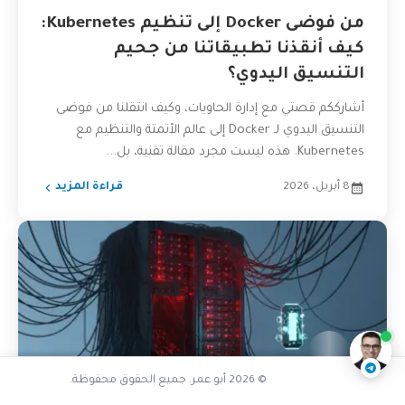
من فوضى Docker إلى تنظيم Kubernetes:
كيف أنقذنا تطبيقاتنا من جحيم
التنسيق اليدوي؟
أشارككم قصتي مع إدارة الحاويات، وكيف انتقلنا من فوضى
التنسيق اليدوي لـ Docker إلى عالم الأتمتة والتنظيم مع
Kubernetes. هذه ليست مجرد مقالة تقنية، بل...
8 أبريل، 2026
قراءة المزيد
ما هي الحوسبة بدون خوادم أصلا
ناقشنا على تليجرام
@AbuOmarTech_bot
© 2026 أبو عمر. جميع الحقوق محفوظة.