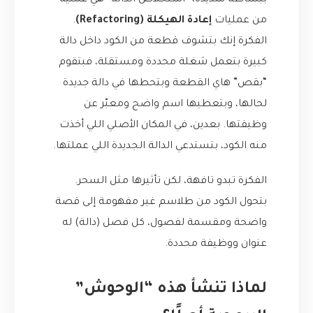
ببساطة شديدة، “استخلاص الدالة” هي عملية
من عمليات
إعادة الهيكلة (Refactoring)
.
الفكرة إنك بتشوف قطعة من الكود داخل دالة
كبيرة بتعمل شغلة محددة ومستقلة، فبتقوم
“بقص” هاي القطعة وبتحطها في دالة جديدة
لحالها، وبتعطيها اسم واضح ومعبّر عن
وظيفتها. بعدين، في المكان الأصلي اللي أخذت
منه الكود، بتستدعي الدالة الجديدة اللي عملتها.
الفكرة تبدو تافهة، لكن تأثيرها مثل السحر.
بتحول الكود من طلاسم غير مفهومة إلى قصة
واضحة ومقسمة لفصول، كل فصل (دالة) له
عنوان ووظيفة محددة.
لماذا تنشأ هذه “الوحوش”