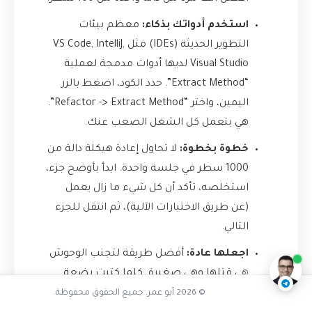
استخدم أدواتك بذكاء:
معظم بيئات
التطوير الحديثة (IDEs) مثل VS Code, IntelliJ,
Visual Studio لديها أدوات مدمجة لعملية
“Extract Method”. حدد الكود، اضغط بالزر
اليمين، واختر “Refactor -> Extract Method”.
هي بتعمل كل الشغل الصعب عنك.
خطوة بخطوة:
لا تحاول إعادة هيكلة دالة من
1000 سطر في جلسة واحدة. ابدأ بأوضح جزء،
استخلصه، تأكد أن كل شيء ما زال يعمل
تفاعل مع الذكاء الاصطناعي
(عن طريق الاختبارات الآلية)، ثم انتقل للجزء
التالي.
ناقشنا على تليجرام
@AbuOmarTech_bot
اجعلها عادة:
أفضل طريقة لتجنب الوحوش
هي قتلها وهي صغيرة. كلما كتبت بضعة
أسطر وشعرت أنها تشكل كتلة منطقية،
© 2026 أبو عمر. جميع الحقوق محفوظة.