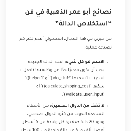
نصائح أبو عمر الذهبية في فن
“استخلاص الدالة”
من خبرتي في هذا المجال، اسمحولي أقدم لكم كم
نصيحة عملية:
الاسم هو كل شيء:
اسم الدالة الجديدة
يجب أن يكون معبرًا جدًا عن وظيفتها (فعل +
اسم). لا تسميها `do_stuff()` أو `helper1()`.
سمّها `calculate_shipping_cost()` أو
`validate_user_input()`.
لا تخف من الدوال الصغيرة:
من الأخطاء
الشائعة الخوف من كثرة الدوال. صدقني،
وجود 20 دالة صغيرة كل واحدة من 5 أسطر،
أفضل ألف مرة من دالة واحدة من 100 سطر.