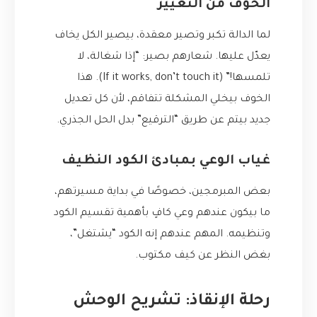
الخوف من التغيير
لما الدالة تكبر وتصير معقدة، بيصير الكل يخاف
يعدّل عليها. شعارهم بصير: “إذا شغالة، لا
تلمسها!” (If it works, don’t touch it). هذا
الخوف بيخلي المشكلة تتفاقم، لأن كل تعديل
جديد بيتم عن طريق “الترقيع” بدل الحل الجذري.
غياب الوعي بمبادئ الكود النظيف
بعض المبرمجين، خصوصًا في بداية مسيرتهم،
ما بيكون عندهم وعي كافٍ بأهمية تقسيم الكود
وتنظيمه. المهم عندهم إنه الكود “يشتغل”،
بغض النظر عن كيف مكتوب.
رحلة الإنقاذ: تشريح الوحش