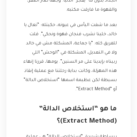
الجداد بدون ما “يفجر” الدنيا. وجهه صار أصفر،
والقهوة ما فارقت مكتبه.
بعد ما شفت اليأس في عيونه، حكيتله: “تعال يا
خالد، خلينا نشرب فنجان قهوة ونحكي”. قلت
للفريق كله: “يا جماعة، المشكلة مش في خالد
ولا في التعديل، المشكلة في “الوحش” اللي
ربيناه بإيدينا على مر السنين”. يومها، قررنا إنهاء
هذه المهزلة، وكانت بداية رحلتنا مع عملية إنقاذ
بسيطة لكن عظيمة اسمها “استخلاص الدالة”
أو “Extract Method”.
ما هو “استخلاص الدالة”
(Extract Method)؟