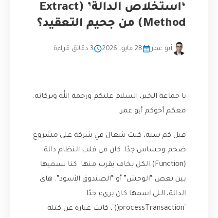
‘استخلاص الدالة’ (Extract
Method) من جحيم التعقيد؟
أبو عمر
28 مايو، 2026
3 دقائق قراءة
يا جماعة الخير، السلام عليكم ورحمة الله وبركاته.
معكم أخوكم أبو عمر.
قبل كم سنة، كنت شغال في شركة على مشروع
ضخم وحساس جدًا. كان في قلب النظام دالة
(Function) الكل بخاف يقرب منها. كنا نسميها
بين بعض “الوحش” أو “الصندوق الأسود”. هاي
الدالة، اللي اسمها كان بريء جدًا
`processTransaction()‍‍‍‍`، كانت عبارة عن كتلة