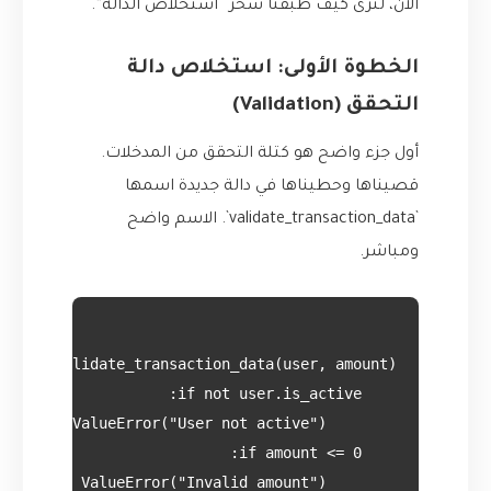
الآن، لنرى كيف طبقنا سحر “استخلاص الدالة”.
الخطوة الأولى: استخلاص دالة
التحقق (Validation)
أول جزء واضح هو كتلة التحقق من المدخلات.
قصيناها وحطيناها في دالة جديدة اسمها
`validate_transaction_data`. الاسم واضح
ومباشر.