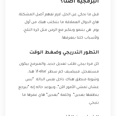
البرمجية أصلًا؟
قبل ما نحكي عن الحل، لازم نفهم أصل المشكلة.
هاي الدوال العملاقة ما بتنكتب هيك من أول
يوم. هي بتنمو وبتكبر مع الزمن مثل كرة الثلج،
ولأسباب كلنا بنعرفها:
التطور التدريجي وضغط الوقت
كل مرة بيجي طلب تعديل جديد، والمبرمج بيكون
مستعجل، فبيضيف كم سطر `if-else` هنا،
وشوية منطق هناك داخل نفس الدالة. “بس
عشان تمشي الأمور الآن”، وبيوعد حاله إنه “بيرجع
بنظفها بعدين”. وكلمة “بعدين” هاي عمرها ما
بتيجي.