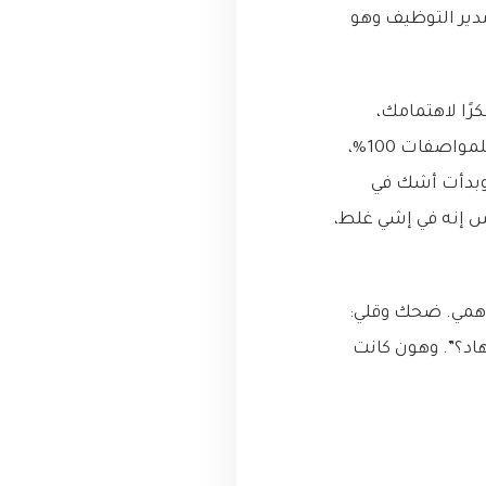
مدير التوظيف وهو
رًا لاهتمامك،
ولكننا قررنا المضي قدمًا مع مرشحين آخرين”. صابتني صدمة! كيف يعني؟ أنا مطابق للمواصفات 100%،
 وبدأت أشك في
 إنه في إشي غلط،
 همي. ضحك وقلي:
و هاد الـ ATS كمان؟ إشي جديد هاد؟”. وهون كانت