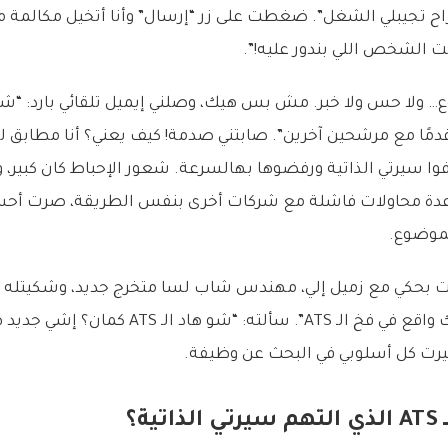
 راح تجيبلي الشغل”. ضغطت على زر “إرسال” وأنا أتخيل مكالمة 
نت الشخص اللي بندور عليه!”.
ع… ولا حس ولا خبر. مش بس هيك، وصلني إيميل تلقائي بارد: “شك
ا سيرتي الذاتية ورفضوها بهالسرعة. شعور الإحباط كان كبير،
د عدة محاولات فاشلة مع شركات أخرى بنفس الطريقة، صرت أحس
لموضوع.
كنت بحكي مع زميل إلي، مهندس شاب لسا متخرج جديد، وشكيتله
“عمي أبو عمر، شكلك واقع في فخ الـ ATS”. سألته: “ش
يرت كل أسلوبي في البحث عن وظيفة.
ة؟