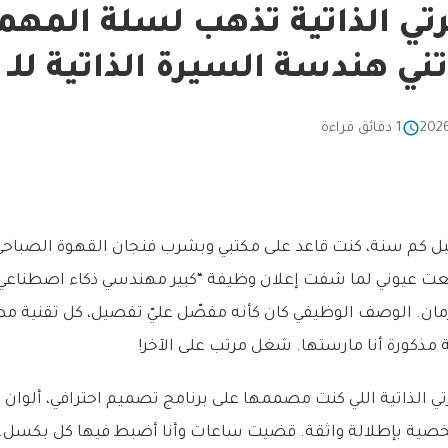
ي الذاتية تذهب لسلة المهم
ي هندسة السيرة الذاتية للـ ATS؟
1 دقائق قراءة
قبل كم سنة، كنت قاعد على مكتبي وبشرب فنجان القهوة الصباحي 
عت عيوني لما شفت إعلان وظيفة “كبير مهندسي ذكاء اصطناعي”
مان. الوصف الوظيفي كان كأنه مفصّل عليّ تفصيل، كل تقنية مط
مذكورة أنا مارستها. شغل مرتب على الآخر!
ي الذاتية اللي كنت مصممها على برنامج تصميم احترافي، ألوان 
صية بإطلالة واثقة. قضيت ساعات وأنا أضبط فيها كل بكسل. ق