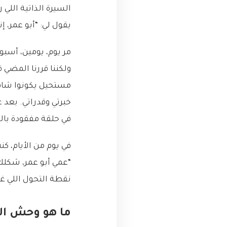
السيرة الذاتية اللي
يقول لي: “أبو عمر، إ
مر يوم، يومين، أسبو
مستحيل يكونوا شافو
خبرتي وقدراتي. بع
في حلقة مفقودة با
في يوم من الأيام، 
نقطة التحول اللي غ
ما هو وحش الـ ATS الذي التهم سيرتي الذاتي