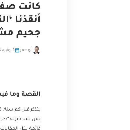
كانت صفح
جحيم مشكلة
أبو عمر
1 يونيو، 2026
القصة وما فيه
بتذكر قبل كم سنة، 
بس لسا خبرته “طري
قائمة بكل المقالات