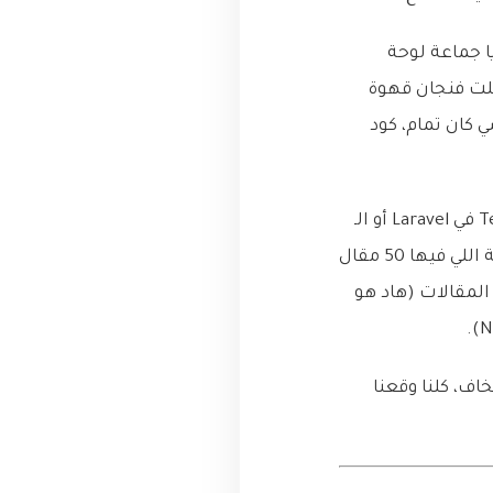
ا جماعة لوحة
ملت فنجان قهوة
 كان تمام، كود
قلت في نفسي “غريبة، شو القصة؟”. فتحت أداة مراقبة أداء السيرفر (زي الـ Telescope في Laravel أو الـ
Debug Toolbar في Django)، وفتحت صفحة المقالات… وهون كانت الصدمة. الصفحة اللي فيها 50 مقال
ب كل المقالات (هاد هو
الم الـ N+1 Problem يا صاحبي. لا تخاف، كلنا وقعنا