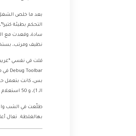
بعد ما خلص الشغل، 
التحكم بطيئة كتير!”
سادة، وقعدت مع الشب
نظيف ومرتب، بستخدم الـ ORM (Object-Relational Mapping) زي
الـ 1)، و 50 استعلام إضافي، كل واحد بيجيب معلومات الكاتب لمقال واحد (هاد هو الـ N).
بهالغلطة. تعال أع