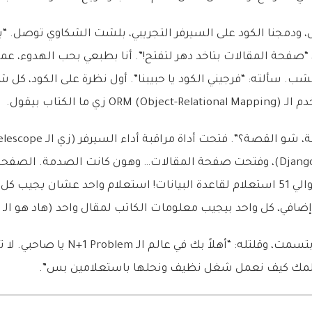
ودمجنا الكود على السيرفر التجريبي، بلشت الشكاوي توصل. “ي
، “صفحة المقالات بتاخد دهر لتفتح!”. أنا بطبعي بحب الهدوء، ع
. سألته: “فرجيني الكود يا حبيبنا”. أول نظرة على الكود، كل شي
 ما الكتاب بيقول.
بس، كانت بتعمل حوالي 51 استعلام لقاعدة البيانات! استعلام واحد عشان يجي
طلّعت في الشب وابتسمت، وقلتله: “أهلاً بك في ع
لمك كيف نعمل شغل نظيف ونحلها باستعلامين بس”.