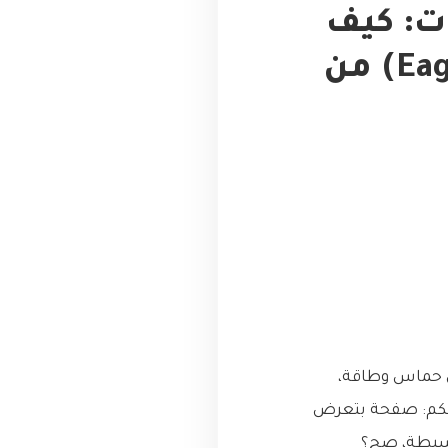
ت: كيف
أنقذنا ‘التحميل الشغوف’ (Eager Loading) من
ان حماس وطاقة،
حكم: صفحة بتعرض
بسيطة، صح؟