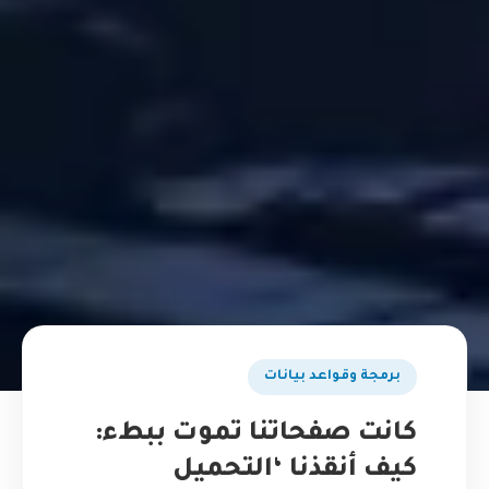
برمجة وقواعد بيانات
كانت صفحاتنا تموت ببطء:
كيف أنقذنا ‘التحميل