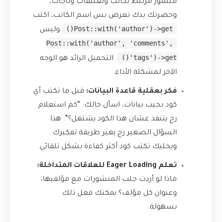
منشور مرتبط بكاتب وتعليقات وتاجات،
وحضرتك بدك تعرض بس اسم الكاتب، اكتب
Post::with('author')->get()
وليس
Post::with('author', 'comments',
'tags')->get()
. التحميل الزائد هو الوجه
الآخر لمشكلة الأداء.
فكر بعقلية قاعدة البيانات:
قبل ما تكتب أي
كود بجيب بيانات، اسأل حالك: “كم استعلام
رح يتنفذ عشان هذا الكود يشتغل؟”. هذا
السؤال الصغير رح يغير طريقة تفكيرك
ويخليك تكتب كود أكثر كفاءة بشكل تلقائي.
تعلم Eager Loading للعلاقات المتداخلة:
ماذا لو أردت جلب المنشورات مع مؤلفيها،
وعنوان كل مؤلف؟ يمكنك فعل ذلك
بسهولة: