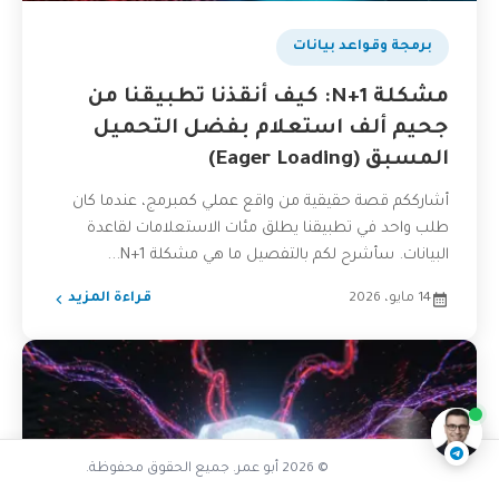
برمجة وقواعد بيانات
مشكلة N+1: كيف أنقذنا تطبيقنا من
جحيم ألف استعلام بفضل التحميل
المسبق (Eager Loading)
أشارككم قصة حقيقية من واقع عملي كمبرمج، عندما كان
طلب واحد في تطبيقنا يطلق مئات الاستعلامات لقاعدة
البيانات. سأشرح لكم بالتفصيل ما هي مشكلة N+1...
14 مايو، 2026
قراءة المزيد
هل واجهت مشكلة مماثلة
ناقشنا على تليجرام
@AbuOmarTech_bot
© 2026 أبو عمر. جميع الحقوق محفوظة.