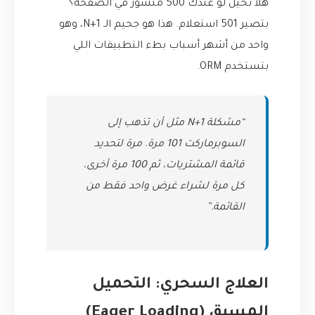
هلأ تخيل لو عندك 500 منشور في الصفحة؟
بتصير 501 استعلام. هذا هو جحيم الـ N+1، وهو
واحد من أشهر أسباب بطء التطبيقات اللي
بتستخدم ORM.
“مشكلة N+1 مثل أن تذهب إلى
السوبرماركت 101 مرة. مرة لتحديد
قائمة المشتريات، ثم 100 مرة أخرى،
كل مرة لشراء غرض واحد فقط من
القائمة.”
العلاج السحري: التحميل
المسبق (Eager Loading)