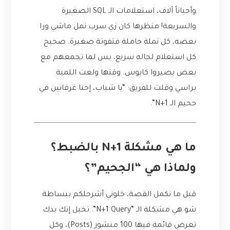
وأحياناً آلاف، استعلامات الـ SQL الصغيرة
والسريعة! منظرها كان زي سرب نمل ماشي ورا
بعضه، كل نملة حاملة فتفوتة صغيرة. صحيح
كل استعلام لحاله سريع، بس لما تجمعهم مع
بعض بصيروا كابوس. وقتها ولعت اللمبة
براسي وقلت للفريق: “يا شباب، إحنا غرقانين في
جحيم الـ N+1”.
ما هي مشكلة N+1 بالضبط؟
ولماذا هي “الجحيم”؟
قبل ما نكمل القصة، خلوني أشرحلكم ببساطة
شو هي مشكلة الـ “N+1 Query”. تخيل إنك بدك
تعرض قائمة فيها 100 منشور (Posts)، وكل