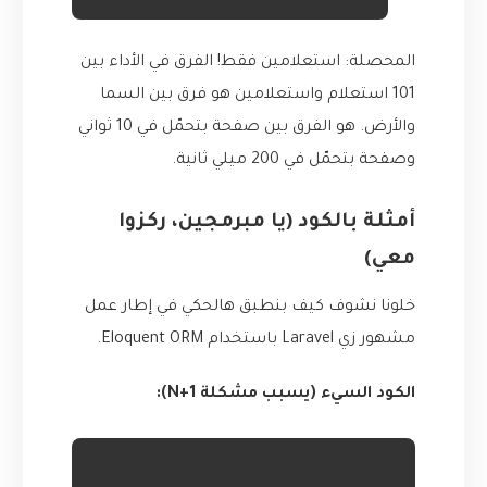
المحصلة: استعلامين فقط! الفرق في الأداء بين
101 استعلام واستعلامين هو فرق بين السما
والأرض. هو الفرق بين صفحة بتحمّل في 10 ثواني
وصفحة بتحمّل في 200 ميلي ثانية.
أمثلة بالكود (يا مبرمجين، ركزوا
معي)
خلونا نشوف كيف بنطبق هالحكي في إطار عمل
مشهور زي Laravel باستخدام Eloquent ORM.
الكود السيء (يسبب مشكلة N+1):