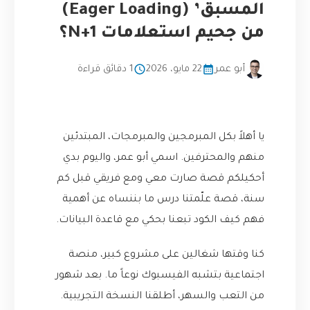
المسبق’ (Eager Loading)
من جحيم استعلامات N+1؟
أبو عمر
22 مايو، 2026
1 دقائق قراءة
يا أهلاً بكل المبرمجين والمبرمجات، المبتدئين
منهم والمحترفين. اسمي أبو عمر، واليوم بدي
أحكيلكم قصة صارت معي ومع فريقي قبل كم
سنة، قصة علّمتنا درس ما بننساه عن أهمية
فهم كيف الكود تبعنا بحكي مع قاعدة البيانات.
كنا وقتها شغالين على مشروع كبير، منصة
اجتماعية بتشبه الفيسبوك نوعاً ما. بعد شهور
من التعب والسهر، أطلقنا النسخة التجريبية.