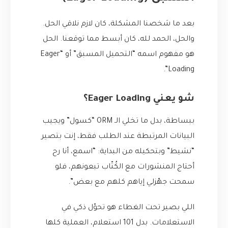
بعد ما شخصنا المشكلة، كان لازم نلاقي الحل.
والحل، الحمد لله، كان أبسط مما توقعنا. الحل
هو مفهوم اسمه “التحميل المسبق” أو “Eager
Loading”.
شو يعني Eager Loading؟
ببساطة، بدل ما تخلي الـ ORM “كسول” ويجيب
البيانات المرتبطة عند الطلب فقط، إنت بتصير
“نشيط” وبتحكيله من البداية: “اسمع، أنا رح
أحتاج المنشورات مع الكُتّاب تبعونهم، فلو
سمحت جهّزلي إياهم كلهم مع بعض”.
اللي بصير تحت الغطاء هو تحوّل ذكي في
الاستعلامات. بدل 101 استعلام، العملية كلها