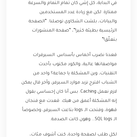
في البداية، كل إشي كان تمام التمام والسرعة
ممتازة. لكن مع زيادة عدد المستخدمين
والبيانات، بلشت الشكاوى توصلنا: “الصفحة
الرئيسية بطيئة كثير!”، “صفحة المنشورات
بتعلّق!”
قعدنا نضرب أخماس بأسداس. السيرفرات
مواصفاتها عالية، والكود مكتوب بأحدث
التقنيات، وين المشكلة يا جماعة؟ واحد من
الشباب اقترح نزيد موارد السيرفر، وآخر قال يمكن
لازم نعمل Caching. بس أنا كان إحساسي بقول
إنه المشكلة أعمق من هيك. قعدت مع فنجان
قهوة، وفتحت الـ logs بتاعت السيرفر، وخصوصاً
الـ SQL logs… وهون كانت الصدمة.
لكل طلب لصفحة واحدة، كنت أشوف مئات،