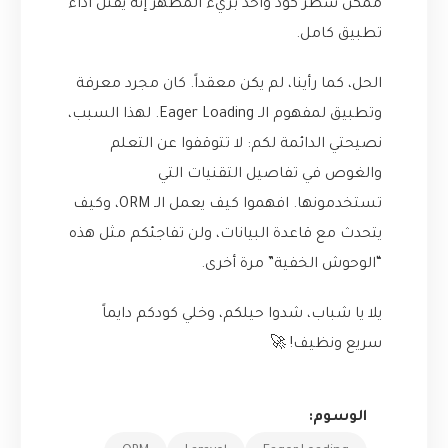
ممكن سطر كود واحد بريء المظهر إنه يقتل أداء
تطبيق كامل.
الحل، كما رأينا، لم يكن معقداً. كان مجرد معرفة
وتطبيق لمفهوم الـ Eager Loading. لهذا السبب،
نصيحتي الدائمة لكم: لا تتوقفوا عن التعلم
والغوص في تفاصيل التقنيات التي
تستخدمونها. افهموا كيف يعمل الـ ORM، وكيف
يتحدث مع قاعدة البيانات، ولن تفاجئكم مثل هذه
“الوحوش الخفية” مرة أخرى.
يلا يا شباب، شدوا حيلكم، وخلي كودكم دايماً
سريع ونظيف! 🚀
الوسوم: