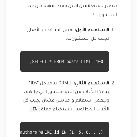
بتصير باستعلامين اثنين فقط، مهما كان عدد
المنشورات!
الاستعلام الأول:
نفس الاستعلام الأصلي
لجلب كل المنشورات.
SELECT * FROM posts LIMIT 100;
الاستعلام الثاني:
الـ ORM بياخد كل “IDs”
بتاعت الكُتاب من المية منشور اللي جابهم،
وبيعمل استعلام واحد بس عشان يجيب كل
IN
الكُتاب المطلوبين باستخدام جملة
.
SELECT * FROM authors WHERE id IN (1, 5, 8, ...); -- قائمة بكل الـ IDs الفري