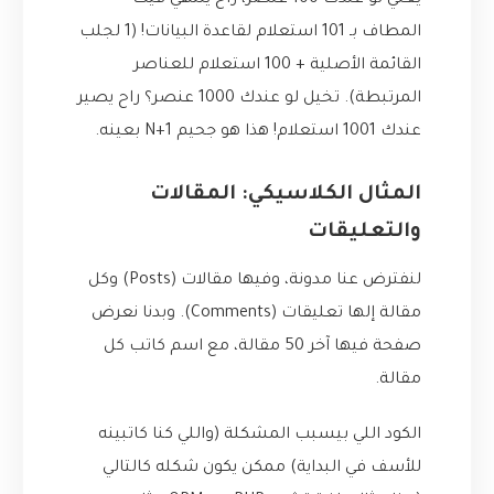
يعني لو عندك 100 عنصر، راح ينتهي فيك
المطاف بـ 101 استعلام لقاعدة البيانات! (1 لجلب
القائمة الأصلية + 100 استعلام للعناصر
المرتبطة). تخيل لو عندك 1000 عنصر؟ راح يصير
عندك 1001 استعلام! هذا هو جحيم N+1 بعينه.
المثال الكلاسيكي: المقالات
والتعليقات
لنفترض عنا مدونة، وفيها مقالات (Posts) وكل
مقالة إلها تعليقات (Comments). وبدنا نعرض
صفحة فيها آخر 50 مقالة، مع اسم كاتب كل
مقالة.
الكود اللي بيسبب المشكلة (واللي كنا كاتبينه
للأسف في البداية) ممكن يكون شكله كالتالي