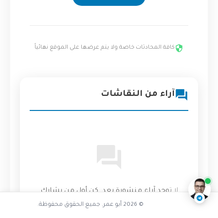
كافة المحادثات خاصة ولا يتم عرضها على الموقع نهائياً
آراء من النقاشات
هل عانيت من بطء التحميل
ناقشنا على تليجرام
@AbuOmarTech_bot
لا توجد آراء منشورة بعد. كن أول من يشارك
رأيه!
© 2026 أبو عمر. جميع الحقوق محفوظة.