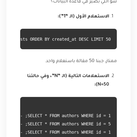
شو اللي بصير في قاعدة البيانات؟
الاستعلام الأول (الـ “1”):
* FROM posts ORDER BY created_at DESC LIMIT 50;
ممتاز، جبنا 50 مقالة باستعلام واحد.
الاستعلامات التالية (الـ “N”، وفي حالتنا
N=50):