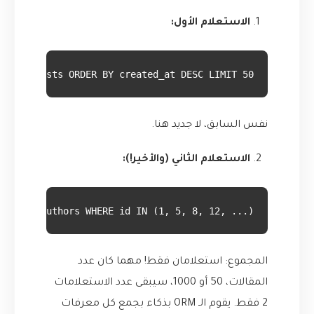
الاستعلام الأول:
* FROM posts ORDER BY created_at DESC LIMIT 50;
نفس السابق، لا جديد هنا.
الاستعلام الثاني (والأخير!):
SELECT * FROM authors WHERE id IN (1, 5, 8, 12, ...); -- قائمة بكل IDs الكُتّاب الفريدة من 
المجموع: استعلامان فقط! مهما كان عدد
المقالات، 50 أو 1000، سيبقى عدد الاستعلامات
2 فقط. يقوم الـ ORM بذكاء بجمع كل معرفات