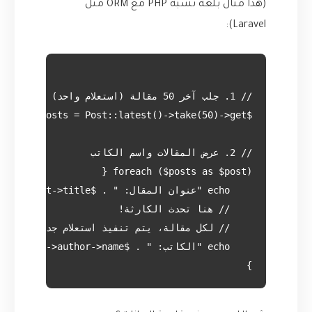
(هذا مثال بلغة تشبه PHP مع ORM مثل
Laravel):
}
