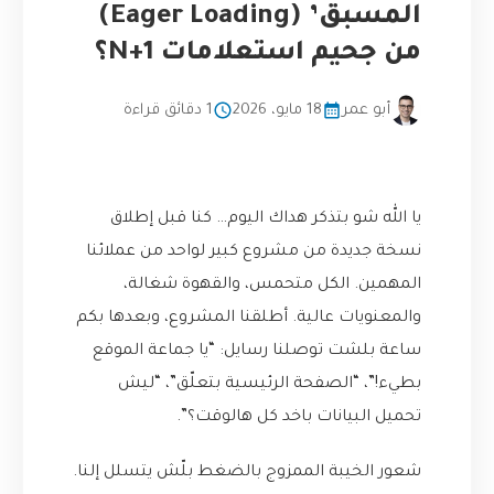
المسبق’ (Eager Loading)
من جحيم استعلامات N+1؟
أبو عمر
18 مايو، 2026
1 دقائق قراءة
يا الله شو بتذكر هداك اليوم… كنا قبل إطلاق
نسخة جديدة من مشروع كبير لواحد من عملائنا
المهمين. الكل متحمس، والقهوة شغالة،
والمعنويات عالية. أطلقنا المشروع، وبعدها بكم
ساعة بلشت توصلنا رسايل: “يا جماعة الموقع
بطيء!”، “الصفحة الرئيسية بتعلّق”، “ليش
تحميل البيانات باخد كل هالوقت؟”.
شعور الخيبة الممزوج بالضغط بلّش يتسلل إلنا.