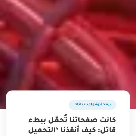
برمجة وقواعد بيانات
كانت صفحاتنا تُحمّل ببطء
قاتل: كيف أنقذنا ‘التحميل