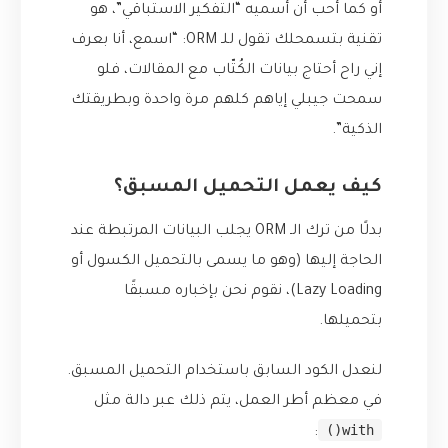
أو كما أحب أن أسميه “التفكير الاستباقي”، هو
تقنية بتسمحلك تقول للـ ORM: “اسمع، أنا بعرف
إني راح أحتاج بيانات الكُتّاب مع المقالات، فلو
سمحت جيبلي إياهم كلهم مرة واحدة وبطريقتك
الذكية”.
كيف يعمل التحميل المسبق؟
بدلًا من ترك الـ ORM يجلب البيانات المرتبطة عند
الحاجة إليها (وهو ما يسمى بالتحميل الكسول أو
Lazy Loading)، نقوم نحن بإخباره مسبقًا
بتحميلها.
لنعدل الكود السابق باستخدام التحميل المسبق.
في معظم أطر العمل، يتم ذلك عبر دالة مثل
with()
: