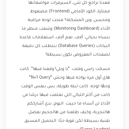
قعدنا نراجع كل شي، السيرفرات مواصفاتها
ممتازة، الكود الأمامي (Frontend) مضغوط
ومحسن، وين المشكلة؟ فتحت لوحة مراقبة
الأداء (Monitoring Dashboard) وشفت منظر ما
بنساه بحياتي: آلاف، نعم آلاف، استعلامات قاعدة
البيانات (Database Queries) بتنطلب كل دقيقة
لصفحات المفروض تكون بسيطة!
مسكت راسي وقلت: “يا ويلي! وقعنا فيها”. كانت
هاي أول مرة بواجه فيها وحش “N+1 Query”
وجهًا لوجه. كانت ليلة طويلة، بس بنفس الوقت
كانت من أكثر الليالي اللي تعلمت فيها درسًا في
الأداء لن أنساه ما حييت. اليوم، بدي أشارككم
هالتجربة، وكيف طلعنا من هالجحيم بفضل
تقنية بسيطة لكن قوية جدًا: التحميل المسبق