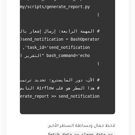
لاحظ جمال وبساطة السطر الأخير:
fetch_data >> clean_data >>