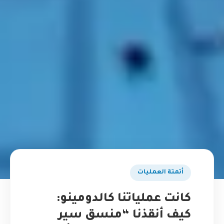
أتمتة العمليات
كانت عملياتنا كالدومينو:
كيف أنقذنا “منسق سير