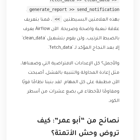
generate_report >> send_notification
.
>>
بهذه العلامتين البسيطتين
، قمنا بتعريف
علاقة تبعية واضحة وصريحة. الآن Airflow يعرف
بالضبط الترتيب، ولن يقوم بتشغيل `clean_data`
إلا بعد النجاح المؤكد لـ `fetch_data`.
والأجمل؟ كل الإعدادات الافتراضية التي وضعناها،
مثل إعادة المحاولة والتنبيه بالفشل، أصبحت
الآن مطبقة على كل المهام. لقد بنينا نظامًا قويًا
ومقاومًا للأخطاء في بضع عشرات من أسطر
الكود.
نصائح من “أبو عمر”: كيف
تروض وحش الأتمتة؟