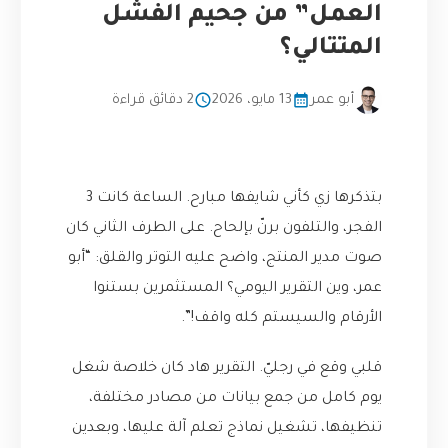
العمل” من جحيم الفشل
المتتالي؟
أبو عمر
13 مايو، 2026
2 دقائق قراءة
بتذكرها زي كأني شايفها مبارح. الساعة كانت 3
الفجر، والتلفون برنّ بإلحاح. على الطرف الثاني كان
صوت مدير المنتج، واضح عليه التوتر والقلق: “أبو
عمر، وين التقرير اليومي؟ المستثمرين بستنوا
الأرقام والسيستم كله واقف!”.
قلبي وقع في رجليّ. التقرير هاد كان خلاصة شغل
يوم كامل من جمع بيانات من مصادر مختلفة،
تنظيفها، تشغيل نماذج تعلم آلة عليها، وبعدين