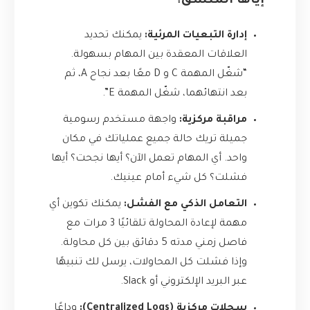
إياها المنسق؟
إدارة التبعيات المرئية:
يمكنك تحديد
العلاقات المعقدة بين المهام بسهولة.
“شغّل المهمة C و D معًا بعد نجاح A، ثم
بعد انتهائهما، شغّل المهمة E”.
مراقبة مركزية:
واجهة مستخدم رسومية
جميلة تريك حالة جميع عملياتك في مكان
واحد. أي المهام تعمل الآن؟ أيها نجحت؟ أيها
فشلت؟ كل شيء أمام عينيك.
التعامل الذكي مع الفشل:
يمكنك تكوين أي
مهمة لإعادة المحاولة تلقائيًا 3 مرات مع
فاصل زمني مدته 5 دقائق بين كل محاولة.
وإذا فشلت كل المحاولات، يرسل لك تنبيهًا
عبر البريد الإلكتروني أو Slack.
سجلات مركزية (Centralized Logs):
وداعًا