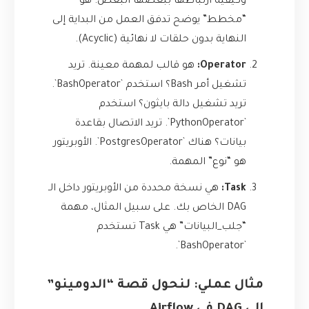
وكيفية ارتباطها ببعضها البعض. هو
“مخطط” يوضح تدفق العمل من البداية إلى
النهاية بدون حلقات لا نهائية (Acyclic).
Operator:
هو قالب لمهمة معينة. تريد
تشغيل أمر Bash؟ استخدم `BashOperator`.
تريد تشغيل دالة بايثون؟ استخدم
`PythonOperator`. تريد الاتصال بقاعدة
بيانات؟ هناك `PostgresOperator`. الأوبريتور
هو “نوع” المهمة.
Task:
هي نسخة محددة من الأوبريتور داخل الـ
DAG الخاص بك. على سبيل المثال، مهمة
“جلب_البيانات” هي Task تستخدم
`BashOperator`.
مثال عملي: لنحول قصة “الدومينو”