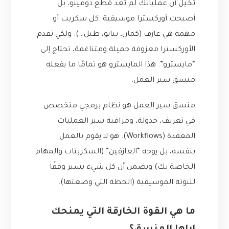
تخيل أن عملياتك لم تعد قطع دومينو، بل
أصبحت أوركسترا موسيقية. كل سكربت أو
مهمة هي عازف (كمان، بيانو، طبل…). ولكي تقدم
الأوركسترا معزوفة جميلة ومتناغمة، تحتاج إلى
“مايسترو”. هذا المايسترو هو تمامًا ما يفعله
منسق سير العمل.
منسق سير العمل هو نظام برمجي متخصص
في تعريف، جدولة، ومراقبة سير العمليات
المعقدة (Workflows). هو لا يقوم بالعمل
بنفسه، بل يوجه “العازفين” (السكربتات والمهام
الخاصة بك) ويضمن أن كل شيء يسير وفقًا
للنوتة الموسيقية (الخطة التي وضعتها).
ما هي القوة الخارقة التي يمنحك