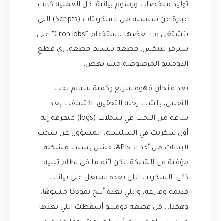
توليد ملخصات ورسوم بيانية. كل العملية كانت
عبارة عن سلسلة من السكربتات (Scripts) اللي
بتشتغل ورا بعضها باستخدام “Cron Jobs” على
سيرفر لينكس. قطعة بتسلم قطعة، زي قطع
الدومينو المرصوصة جنب بعض.
بعد فنجان قهوة سريع وكمية شتايم تحت
النفس، بلشت رحلة التحقيق. اكتشفت بعد
ساعة من البحث في سجلات (logs) متفرقة إنه
أول سكربت في السلسلة، المسؤول عن سحب
البيانات من أحد الـ APIs، فشل بسبب مشكلة
مؤقتة في الشبكة. لكن لأنه ما في نظام تنبيه
ذكي، السكربت اللي بعده اشتغل على بيانات
قديمة وفارغة، واللي بعده أنتج نموذجًا مشوهًا،
وهكذا… كل قطعة دومينو أسقطت اللي بعدها