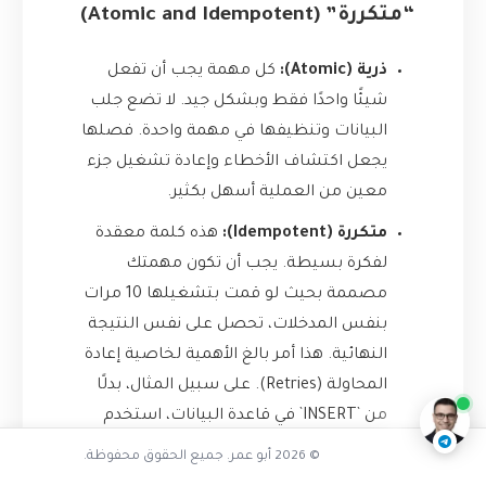
“متكررة” (Atomic and Idempotent)
ذرية (Atomic):
كل مهمة يجب أن تفعل
شيئًا واحدًا فقط وبشكل جيد. لا تضع جلب
البيانات وتنظيفها في مهمة واحدة. فصلها
يجعل اكتشاف الأخطاء وإعادة تشغيل جزء
معين من العملية أسهل بكثير.
متكررة (Idempotent):
هذه كلمة معقدة
لفكرة بسيطة. يجب أن تكون مهمتك
مصممة بحيث لو قمت بتشغيلها 10 مرات
ما هي مشاكل الدومينو
بنفس المدخلات، تحصل على نفس النتيجة
النهائية. هذا أمر بالغ الأهمية لخاصية إعادة
ناقشنا على تليجرام
@AbuOmarTech_bot
المحاولة (Retries). على سبيل المثال، بدلًا
من `INSERT` في قاعدة البيانات، استخدم
`UPSERT` (UPDATE or INSERT).
© 2026 أبو عمر. جميع الحقوق محفوظة.