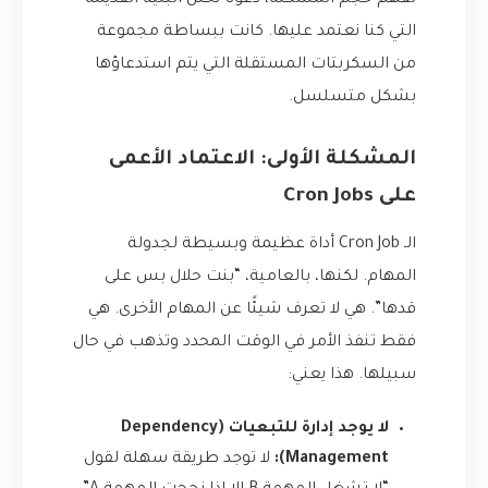
لفهم حجم المشكلة، دعونا نحلل البنية القديمة
التي كنا نعتمد عليها. كانت ببساطة مجموعة
من السكربتات المستقلة التي يتم استدعاؤها
بشكل متسلسل.
المشكلة الأولى: الاعتماد الأعمى
على Cron Jobs
الـ Cron Job أداة عظيمة وبسيطة لجدولة
المهام. لكنها، بالعامية، “بنت حلال بس على
قدها”. هي لا تعرف شيئًا عن المهام الأخرى. هي
فقط تنفذ الأمر في الوقت المحدد وتذهب في حال
سبيلها. هذا يعني:
لا يوجد إدارة للتبعيات (Dependency
Management):
لا توجد طريقة سهلة لقول