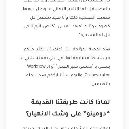
في سلسلة من الفشل الصامت، وما حدا عرف
بالمصيبة إلا لما التقرير النهائي ما وصل. يومها،
قضيت الصبحية كلها وأنا بعيد تشغيل كل
خطوة يدويًا، وبتعهد لنفسي: “خلص، لازم نلاقي
حل لهالمسخرة”.
هذه القصة المؤلمة، التي أعتقد أن الكثير منكم
مر بنسخة مشابهة لها، هي التي دفعتنا لتبني ما
يسمى بـ “منسق سير العمل” أو الـ Workflow
Orchestrator. واليوم، سأشارككم هذه الرحلة
بالتفصيل.
لماذا كانت طريقتنا القديمة
“دومينو” على وشك الانهيار؟