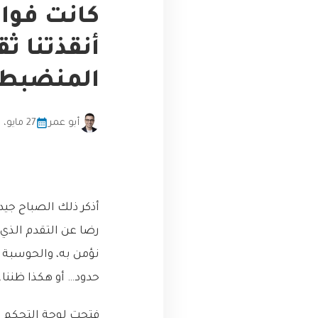
كانت فواتي
المنضبط
أبو عمر
27 مايو، 2026
أذكر ذلك الصباح جيد
رضا عن التقدم الذي ن
نؤمن به، والحوسبة ا
حدود… أو هكذا ظننا.
فتحت لوحة التحكم ال