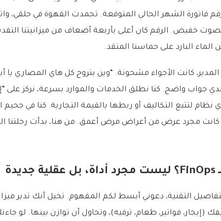
قم فاتورة الشهر الحالي المتوقعة. تجمدت القهوة في حلقي، وا
وت خفيض. الرقم كان أعلى بأربعة أضعاف من ميزانيتنا التقد
الماء البارد على حماسنا المتقد.
لمدير، كانت الأجواء مشحونة. “وين بتروح كل هاي المصاري يا أبو
دي جواب واضح. كنا نطلق الخدمات والموارد بسرعة، نركز على “إ
ي نظام لتتبع التكاليف أو ربطها بالقيمة التجارية. كنا في جحيم ال
كانت مجرد عرض من أعراض مرض أعمق. من هنا، بدأت رحلتنا المُر
يدة
فاصيل التقنية، دعوني أبسط لكم المفهوم. تخيل أنك تدير ميزان
 (إيجار، فواتير، طعام، ترفيه)، وتحاول أن توازن بينها. لو جاءت