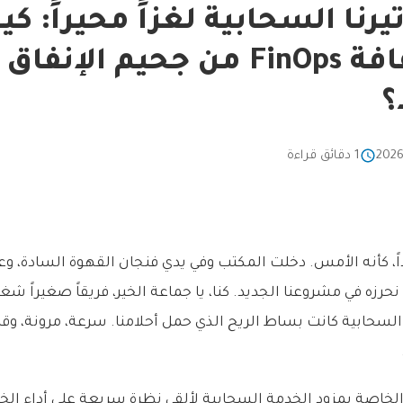
رنا السحابية لغزاً محيراً: ك
أنقذتنا ثقافة FinOps من جحيم الإنف
؟
1 دقائق قراءة
اً، كأنه الأمس. دخلت المكتب وفي يدي فنجان القهوة السادة، و
حرزه في مشروعنا الجديد. كنا، يا جماعة الخير، فريقاً صغيراً شغوفا
لسحابية كانت بساط الريح الذي حمل أحلامنا. سرعة، مرونة، وقدر
خاصة بمزود الخدمة السحابية لألقي نظرة سريعة على أداء الخواد