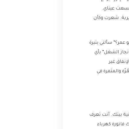
تسعت عيناي.
يرية. شعرت وكأن
 عمر؟” سألني بنبرة
نجاز الشغل” بأي
إنفاق غير
ّة والمثمرة في
ية بيتك. أنت تعرف
ك فاتورة كهرباء