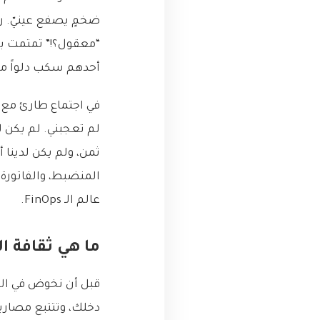
ضخمٍ يصفع عينيّ. ر
“معقول؟!” تمتمت بص
أحدهم سكب دلواً من 
في اجتماع طارئ مع ا
لم تعجبني. لم يكن ل
ثمن، ولم يكن لدينا أ
المنضبط، والفاتورة 
عالم الـ FinOps.
ما هي ثقافة الـ FinOps؟ ليست مجرد أداة، بل عقلية جد
قبل أن نخوض في الت
دخلك، وتتتبع مصاريفك