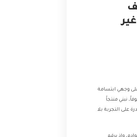
يف
اق غير
على وجهي ابتسامة
ً، نبني منتجاً
ة على التجربة بلا
م، وإذ برقمٍ