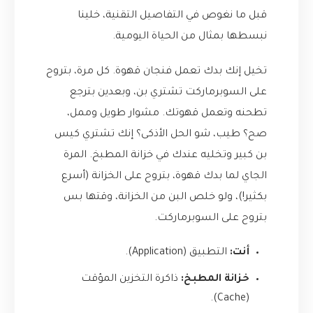
قبل ما نغوص في التفاصيل التقنية، خلينا
نبسطها بمثال من الحياة اليومية.
تخيل إنك بدك تعمل فنجان قهوة. كل مرة، بتروح
على السوبرماركت تشتري بن، وبعدين بترجع
تطحنه وتعمل قهوتك. مشوار طويل وممل،
صح؟ طيب، شو الحل الأذكى؟ إنك تشتري كيس
بن كبير وتخليه عندك في خزانة المطبخ. المرة
الجاي لما بدك قهوة، بتروح على الخزانة (أسرع
بكثير!)، ولو خلص البن من الخزانة، وقتها بس
بتروح على السوبرماركت.
أنت:
التطبيق (Application).
خزانة المطبخ:
ذاكرة التخزين المؤقت
(Cache).