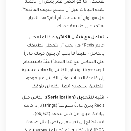
نفسك: “ما هو أقصى عمر يمكن أن أتحمله
لهذه البيانات قبل أن تصبح عديمة الفائدة؟”.
هل هو ثوانٍ أم ساعات أم أيام؟ هذا القرار
يعتمد على طبيعة عملك.
تعامل مع فشل الكاش:
ماذا لو تعطل
خادم Redis؟ هل يجب أن يتعطل تطبيقك
بالكامل؟ طبعاً لا! يجب أن يكون كودك قادراً
على التعامل مع هذا الخطأ (مثلاً باستخدام
try-except)، وتجاوز الكاش والذهاب مباشرة
إلى قاعدة البيانات، وكأن الكاش غير موجود.
التطبيق سيصبح أبطأ، لكنه لن يتوقف.
انتبه للتحويل (Serialization):
الكاش مثل
Redis يخزن عادةً نصوصاً (strings). إذا كانت
بياناتك عبارة عن كائن معقد (object)،
فستحتاج إلى تحويله إلى نص (مثل صيغة
JSON) قبل تخزينه، ثم تحليله (parsing) مرة