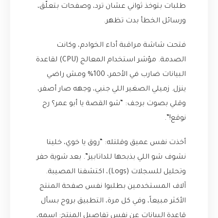
طلبات بتوخذ ثواني عشان ترد، وصفحات بتعلّق،
ورسائل الخطأ بدت تظهر.
فتحت شاشة مراقبة أداء الخوادم، وكانت
الصدمة. مؤشر استخدام المعالج (CPU) لقاعدة
البيانات ضارب في الأحمر، 100% ومش راضي
ينزل. زميلي الصغير اللي جنبي، وجهه صار أصفر،
وقلي بصوت برجف: “شو القصة يا أبو عمر؟ رح
نوقع!”.
أخذت نفس عميق وقلتله: “روق يا خوي، خلينا
نشوف شو اللي بذبحها للداتابيز”. بعد شوية حفر
وتحليل للسجلات (Logs)، اكتشفنا المصيبة.
آلاف المستخدمين بطلبوا نفس صفحة المنتج
الأكثر مبيعاً، وفي كل مرة، التطبيق بروح بسأل
قاعدة البيانات عن نفس تفاصيل المنتج: اسمه،