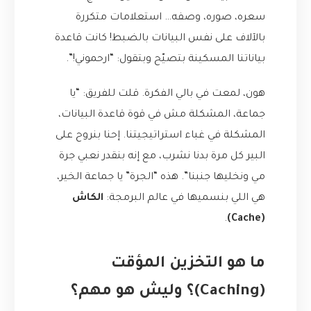
سعره، صوره، وصفه… استعلامات متكررة
بالآلاف على نفس البيانات بالضبط! كانت قاعدة
بياناتنا المسكينة بتصيّح وبتقول: “ارحموني!”.
هون، لمعت في بالي الفكرة. قلت للفريق: “يا
جماعة، المشكلة مش في قوة قاعدة البيانات،
المشكلة في غباء استراتيجيتنا. إحنا بنروح على
البير كل مرة بدنا نشرب، مع إنه بنقدر نعبي جرة
مي ونخليها جنبنا”. هذه “الجرة” يا جماعة الخير،
هي اللي بنسميها في عالم البرمجة:
الكاش
.
(Cache)
ما هو التخزين المؤقت
(Caching)؟ وليش هو مهم؟