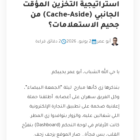
استراتيجية التخزين المؤقت
الجانبي (Cache-Aside) من
جحيم الاستعلامات؟
أبو عمر
2 يونيو، 2026
2 دقائق قراءة
يا حي الله الشباب، أبو عمر يحييكم.
بتذكرها زي كأنها مبارح. ليلة “الجمعة البيضاء”،
وكل الفريق سهران على أعصابه. أطلقنا حملة
إعلانية ضخمة على تطبيق التجارة الإلكترونية
اللي شغالين عليه، والزوار بتوافدوا زي المطر.
كانت الأرقام في لوحة التحكم (Dashboard) بتفرّح
القلب، بس فجأة… صار الموقع يزحف زحف.