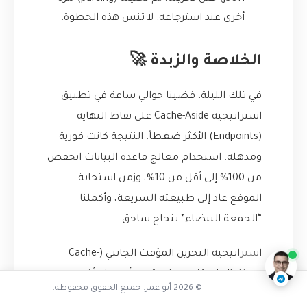
أخرى عند استرجاعه. لا تنس هذه الخطوة.
الخلاصة والزبدة 🚀
في تلك الليلة، قضينا حوالي ساعة في تطبيق
استراتيجية Cache-Aside على نقاط النهاية
(Endpoints) الأكثر ضغطاً. النتيجة كانت فورية
ومذهلة. استخدام معالج قاعدة البيانات انخفض
من 100% إلى أقل من 10%، وزمن استجابة
تفاعل مع الذكاء الاصطناعي
الموقع عاد إلى طبيعته السريعة، وأكملنا
“الجمعة البيضاء” بنجاح ساحق.
ناقشنا على تليجرام
@AbuOmarTech_bot
استراتيجية التخزين المؤقت الجانبي (Cache-
Aside Pattern) هي واحدة من أبسط وأقوى
© 2026 أبو عمر. جميع الحقوق محفوظة.
الأدوات في ترسانة أي مطور برمجيات يسعى