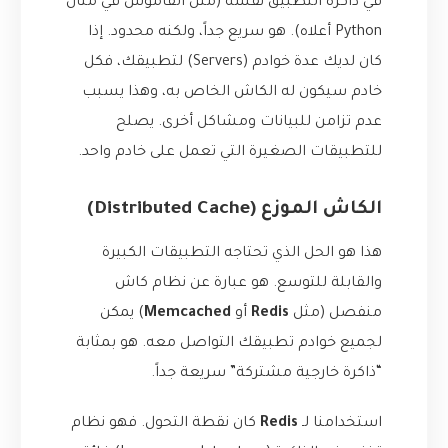
في ذاكرة التطبيق نفسه (مثل القاموس في مثال
Python أعلاه). هو سريع جداً، ولكنه محدود. إذا
كان لديك عدة خوادم (Servers) لتطبيقك، فكل
خادم سيكون له الكاش الخاص به، وهذا يسبب
عدم تزامن للبيانات ومشاكل أخرى. يصلح
للتطبيقات الصغيرة التي تعمل على خادم واحد.
الكاش الموزع (Distributed Cache)
هذا هو الحل الذي تحتاجه التطبيقات الكبيرة
والقابلة للتوسع. هو عبارة عن نظام كاش
منفصل (مثل
Redis
أو
Memcached
) يمكن
لجميع خوادم تطبيقك التواصل معه. هو بمثابة
“ذاكرة خارجية مشتركة” سريعة جداً.
استخدامنا لـ
Redis
كان نقطة التحول. فهو نظام