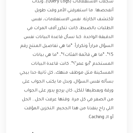
سجلات الاستعلامات (Query Logs)، وبدأت
أتفحصها. ما استغرقني الأمر وقت طويل
لأكتشف الكارثة. نفس الاستعلامات، نفس
الطلبات بالضبط، كانت تتكرر آلاف المرات في
الدقيقة الواحدة. كنا نسأل قاعدة البيانات نفس
السؤال مراراً وتكراراً: “ما هي تفاصيل المنتج رقم
5؟”، “ما هي قائمة الفئات؟”، “ما هي بيانات
المستخدم ‘أبو عمر’؟”. كانت قاعدة البيانات
المسكينة مثل موظف منهك، كل ثانية حدا بيجي
بسأله نفس السؤال، وبدل ما يكتب الجواب على
ورقة ويعطيها للكل، كان يرجع يدور على الجواب
من الصفر في كل مرة. وقتها عرفت الحل… الحل
اللي راح ينقذنا من هذا الجحيم: التخزين المؤقت
أو الـ Caching.