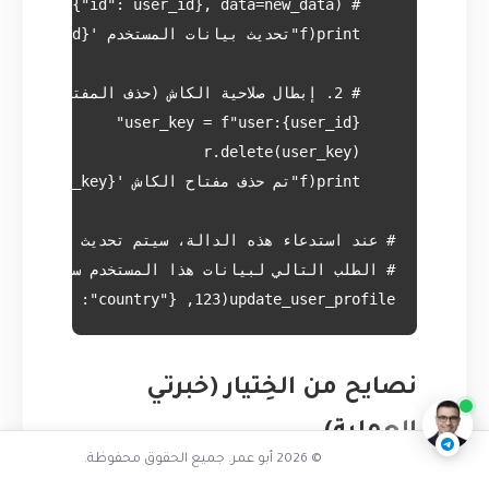
update_user_profile(123, {"country": "القدس، فلسطين"})

متى يجب استخدامه
ناقشنا على تليجرام
@AbuOmarTech_bot
نصايح من الخِتيار (خبرتي
العملية)
© 2026 أبو عمر. جميع الحقوق محفوظة.