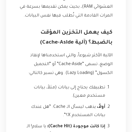
العشوائي RAM)، بحيث يمكن تقديمها بسرعة في
المرات القادمة التي تُطلب فيها نفس البيانات.
كيف يعمل التخزين المؤقت
بالضبط؟ (آلية Cache-Aside)
الآلية الأكثر شيوعاً، والتي استخدمناها لإنقاذ
الوضع، تسمى “Cache-Aside” أو “التحميل
الكسول” (Lazy Loading). وهي تسير كالتالي:
تطبيقك يحتاج إلى بيانات (مثلاً، بيانات
مستخدم معين).
أولاً،
يذهب ليسأل الـ Cache: “هل عندك
بيانات المستخدم X؟”.
إذا كانت موجودة (Cache Hit):
يا سلام! الـ