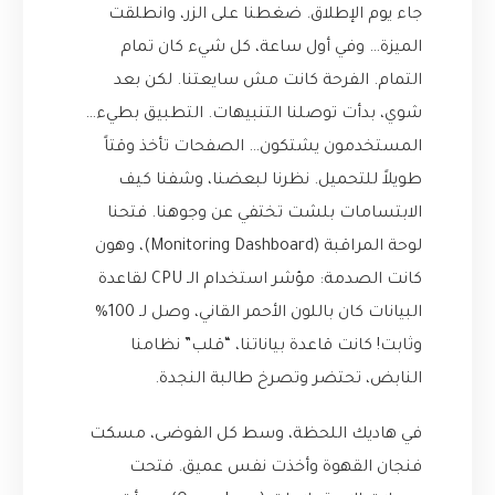
جاء يوم الإطلاق. ضغطنا على الزر، وانطلقت
الميزة… وفي أول ساعة، كل شيء كان تمام
التمام. الفرحة كانت مش سايعتنا. لكن بعد
شوي، بدأت توصلنا التنبيهات. التطبيق بطيء…
المستخدمون يشتكون… الصفحات تأخذ وقتاً
طويلاً للتحميل. نظرنا لبعضنا، وشفنا كيف
الابتسامات بلشت تختفي عن وجوهنا. فتحنا
لوحة المراقبة (Monitoring Dashboard)، وهون
كانت الصدمة: مؤشر استخدام الـ CPU لقاعدة
البيانات كان باللون الأحمر القاني، وصل لـ 100%
وثابت! كانت قاعدة بياناتنا، “قلب” نظامنا
النابض، تحتضر وتصرخ طالبة النجدة.
في هاديك اللحظة، وسط كل الفوضى، مسكت
فنجان القهوة وأخذت نفس عميق. فتحت