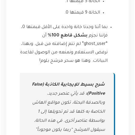
الخانة 5 قيمتها 1.
الخانة 9 قيمتها 0.
بما أننا وجدنا خانة واحدة على الأقل قيمتها 0،
فإننا نجزم
بشكل قاطع 100%
أن
“ghost_user” لم تتم إضافته من قبل. وبهذا،
نرفض الاستعلام ونمنعه من الوصول لقاعدة
البيانات. وهذا هو سحر مرشح بلوم!
شرح بسيط للإيجابية الكاذبة (False
Positive):
قد يأتي عنصر جديد،
وبالصدفة البحتة، تكون مواقع الهاش
الخاصة به كلها قد تم تحويلها إلى 1
بواسطة عناصر أخرى. في هذه الحالة،
سيقول المرشح “ربما يكون موجوداً”