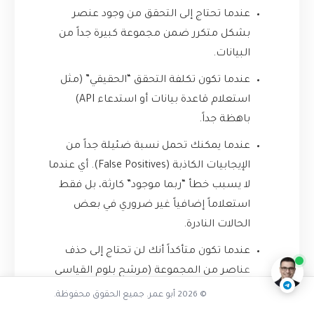
عندما تحتاج إلى التحقق من وجود عنصر
بشكل متكرر ضمن مجموعة كبيرة جداً من
البيانات.
عندما تكون تكلفة التحقق “الحقيقي” (مثل
استعلام قاعدة بيانات أو استدعاء API)
باهظة جداً.
عندما يمكنك تحمل نسبة ضئيلة جداً من
الإيجابيات الكاذبة (False Positives). أي عندما
لا يسبب خطأ “ربما موجود” كارثة، بل فقط
كيف يعمل مرشح بلوم ببساطة
استعلاماً إضافياً غير ضروري في بعض
الحالات النادرة.
ناقشنا على تليجرام
@AbuOmarTech_bot
عندما تكون متأكداً أنك لن تحتاج إلى حذف
عناصر من المجموعة (مرشح بلوم القياسي
لا يدعم الحذف، على الرغم من وجود أنواع
© 2026 أبو عمر. جميع الحقوق محفوظة.
أخرى مثل Counting Bloom Filter تدعم ذلك