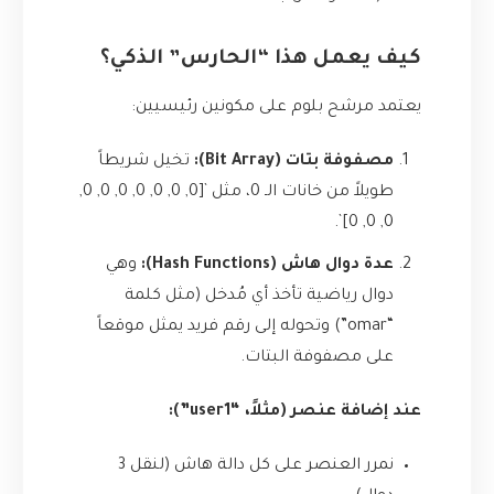
كيف يعمل هذا “الحارس” الذكي؟
يعتمد مرشح بلوم على مكونين رئيسيين:
مصفوفة بتات (Bit Array):
تخيل شريطاً
طويلاً من خانات الـ 0، مثل `[0, 0, 0, 0, 0, 0, 0,
0, 0, 0]`.
عدة دوال هاش (Hash Functions):
وهي
دوال رياضية تأخذ أي مُدخل (مثل كلمة
“omar”) وتحوله إلى رقم فريد يمثل موقعاً
على مصفوفة البتات.
عند إضافة عنصر (مثلاً، “user1”):
نمرر العنصر على كل دالة هاش (لنقل 3