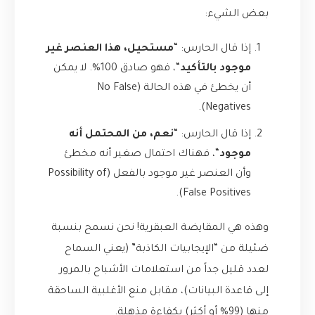
بعض الشيء:
إذا قال الحارس: “
مستحيل، هذا العنصر غير
موجود بالتأكيد
“، فهو صادق 100%. لا يمكن
أن يخطئ في هذه الحالة (No False
Negatives).
إذا قال الحارس: “
نعم، من المحتمل أنه
موجود
“، فهناك احتمال صغير أنه مخطئ
وأن العنصر غير موجود بالفعل (Possibility of
False Positives).
وهذه هي المقايضة العبقرية! نحن نسمح بنسبة
ضئيلة من “الإيجابيات الكاذبة” (يعني السماح
لعدد قليل جداً من استعلامات الأشباح بالمرور
إلى قاعدة البيانات)، مقابل منع الأغلبية الساحقة
منها (99% أو أكثر) بكفاءة مذهلة.