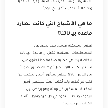
“اللاشيء”. وهنا، تذكرت حلاً قديماً جديداً، حلاً ذكياً
واحتمالياً… تذكرت “مرشح بلوم”.
ما هي الأشباح التي كانت تطارد
قاعدة بياناتنا؟
لفهم المشكلة بعمق، دعنا نبتعد عن
المصطلحات المعقدة. تخيل أن قاعدة البيانات
الخاصة بك هي مكتبة ضخمة جداً تحتوي على
ملايين الكتب. الآن، تخيل أن هناك طابوراً طويلاً
من الناس، 90% منهم يسألون أمين المكتبة عن
كتب لم تُطبع ولم تُكتب أصلاً! سيقضي أمين
المكتبة المسكين كل وقته وهو يركض بين
الرفوف ويبحث، ليعود في كل مرة ويقول: “آسف،
الكتاب غير موجود”.