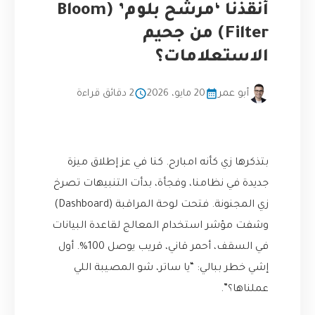
أنقذنا ‘مرشح بلوم’ (Bloom
Filter) من جحيم
الاستعلامات؟
أبو عمر
20 مايو، 2026
2 دقائق قراءة
بتذكرها زي كأنه امبارح. كنا في عز إطلاق ميزة
جديدة في نظامنا، وفجأة، بدأت التنبيهات تصرخ
زي المجنونة. فتحت لوحة المراقبة (Dashboard)
وشفت مؤشر استخدام المعالج لقاعدة البيانات
في السقف، أحمر قاني، قريب يوصل 100%. أول
إشي خطر ببالي: “يا ساتر، شو المصيبة اللي
عملناها؟”.