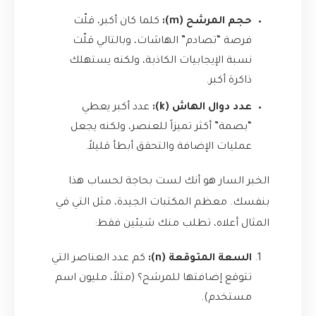
حجم المرشح (m):
كلما كان أكبر، قلّت
فرصة “تصادم” الهاشات، وبالتالي قلّت
نسبة الإيجابيات الكاذبة، ولكنه يستهلك
ذاكرة أكبر.
عدد دوال الهاش (k):
عدد أكبر يعطي
“بصمة” أكثر تميزاً للعنصر، ولكنه يجعل
عمليات الإضافة والتحقق أبطأ قليلاً.
الخبر السار هو أنك لست بحاجة لحساب هذا
بنفسك. معظم المكتبات الجيدة، مثل التي في
المثال أعلاه، تطلب منك شيئين فقط:
السعة المتوقعة (n):
كم عدد العناصر التي
تتوقع إضافتها للمرشح؟ (مثلاً، مليون اسم
مستخدم).