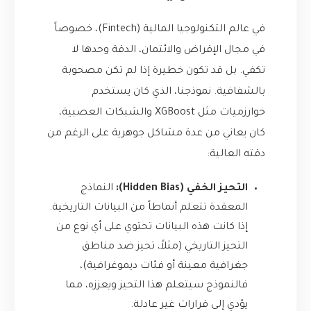
في عالم التكنولوجيا المالية (Fintech)، خصوصاً
في مجال الإقراض والائتمان، الدقة وحدها لا
تكفي. بل قد تكون خطيرة إذا لم تكن مصحوبة
بالشفافية. نموذجنا، الذي كان يستخدم
خوارزميات مثل XGBoost والشبكات العصبية،
كان يعاني من عدة مشاكل جوهرية على الرغم من
دقته العالية:
التحيز الخفي (Hidden Bias):
النماذج
المعقدة تتعلم أنماطاً من البيانات التاريخية.
إذا كانت هذه البيانات تحتوي على أي نوع من
التحيز التاريخي (مثلاً، تحيز ضد مناطق
جغرافية معينة أو فئات ديموغرافية)،
فالنموذج سيتعلم هذا التحيز ويعززه، مما
يؤدي إلى قرارات غير عادلة.