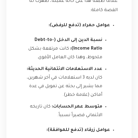
عندما طبقنا هذا على حالة عميلنا، ظهرت لنا
القصة كاملة:
عوامل حمراء (تدفع للرفض):
نسبة الدين إلى الدخل (Debt-to-
Income Ratio):
كانت مرتفعة بشكل
ملحوظ، وهذا كان العامل الأقوى.
عدد الاستعلامات الائتمانية الحديثة:
كان لديه 3 استعلامات في آخر شهرين،
مما يشير إلى بحثه عن تمويل في عدة
أماكن (علامة خطر).
متوسط عمر الحسابات:
كان تاريخه
الائتماني قصيراً نسبياً.
عوامل زرقاء (تدفع للموافقة):