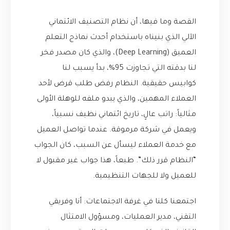
القصة وما فيها، أن نظام التصنيف الائتماني
الآلي الذي بنيناه باستخدام أحدث نماذج التعلم
العميق (Deep Learning)، والذي كان مصدر فخر
لنا بدقته التي تجاوزت 95%، بدأ يسبب لنا
كوابيس حقيقية. النظام رفض طلب قرض لأحد
العملاء المهمين، والذي يبدو ملفه للوهلة الأولى
مثالياً: راتب عالٍ، تاريخ ائتماني نظيف نسبياً،
ويعمل في شركة مرموقة. عندما تواصل العميل
مع خدمة العملاء ليسأل عن السبب، كان الجواب
“النظام قرر ذلك”. طبعاً، هذا جواب غير مقبول لا
للعميل ولا للجهات التنظيمية.
اجتمعنا كلنا في غرفة الاجتماعات: أنا وفريقي
التقني، مدير العمليات، ومسؤول الامتثال