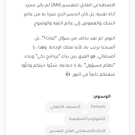
الاصطناعي القابل للتفسير (XAI) لم يكن مجرد
أداة تقنية، بل كان الجسر الذي عبرنا به من عالم
الشك والغموض إلى عالم الثقة والوضوح.
اليوم، لم نعد نخاف من سؤال “لماذا؟”، بل
أصبحنا نرحب به، لأننا نملك الإجابة. وهذا، يا
أصدقائي، هو الفرق بين بناء “برنامج ذكي” وبناء
“نظام مسؤول”. يلا يا جماعة، شدّوا حيلكم وخلّوا
شغلكم دايماً في النور. 👍
الوسوم:
Fintech
التصنيف الائتماني
التكنولوجيا التنظيمية
الذكاء الاصطناعي القابل للتفسير