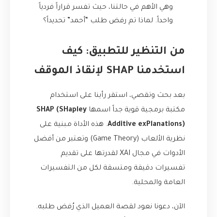
وهي الأهم في حالتنا، حيث تفسر قراراً فردياً
واحداً. لماذا تم رفض طلب “أحمد” تحديداً؟
من التنظير للتطبيق: كيف
استخدمنا SHAP لإنقاذ الموقف
بعد بحث وتقصي، استقر رأينا على استخدام
مكتبة برمجية قوية جداً اسمها
SHAP (SHapley
Additive exPlanations)
. هذه الأداة مبنية على
نظرية الألعاب (Game Theory) وتعتبر من أفضل
الأدوات في مجال XAI لقدرتها على تقديم
تفسيرات دقيقة ومتسقة لكل من التفسيرات
العامة والمحلية.
الآن، دعونا نعود لقصة العميل الذي رُفض طلبه.