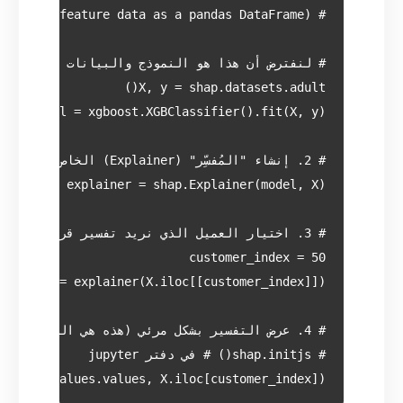
, shap_values.values, X.iloc[customer_index])
