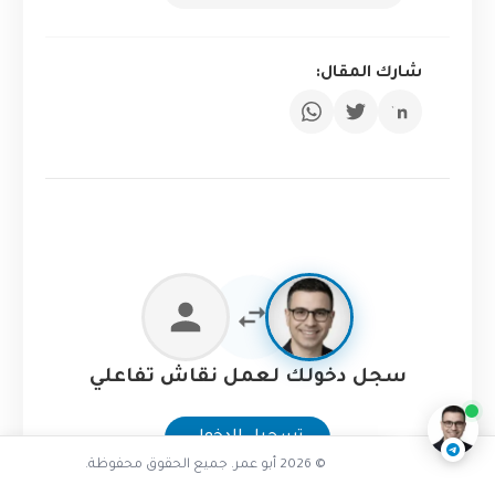
شارك المقال:
ما هو XAI ببساطة
ناقشنا على تليجرام
@AbuOmarTech_bot
سجل دخولك لعمل نقاش تفاعلي
تسجيل الدخول
© 2026 أبو عمر. جميع الحقوق محفوظة.