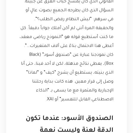
القانوني الذي كان يمسح حبات العرق عن جبينه.
السؤال الذي كان يطرحه الجميع بصوت عالٍ أو
في سرهم: “ليش النظام رفض الطلب؟”.
والحقيقة المرة أنني لم أكن أملك جواباً دقيقاً. كل
ما كنت أستطيع قوله هو “النموذج رياضي معقد،
أعطى هذا الاحتمال بناءً على آلاف المتغيرات…”.
كان نموذجنا عبارة عن “صندوق أسود” (Black
Box)، يعطي نتائج مذهلة، لكن لا أحد فينا، حتى أنا
الذي بنيته، يستطيع أن يشرح “كيف” و “لماذا”
وصل إلى قرار معين. هذه كانت بداية رحلتنا
الإجبارية والمثمرة مع ما يسمى بـ “الذكاء
الاصطناعي القابل للتفسير” أو XAI.
الصندوق الأسود: عندما تكون
الدقة لعنة وليست نعمة