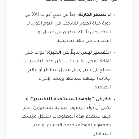
التي أحب أن أشاركها معكم يا جماعة:
لا تنتظر الكارثة:
ابدأ في دمج أدوات XAI في
دورة حياة تطوير نماذجك من اليوم الأول، لا
تنتظر حتى تأتيك شكوى من عميل أو
استدعاء من جهة تنظيمية.
التفسير ليس بديلاً عن الخبرة:
أدوات مثل
SHAP تعطي تفسيرات، لكن هذه التفسيرات
تحتاج إلى خبير (مثل محلل مخاطر أو عالم
بيانات) ليفهم سياقها ويتخذ الإجراء
الصحيح.
فكر في “واجهة المستخدم للتفسير”:
لا
يكفي أن تولّد الرسوم البيانية للمطورين. فكر
كيف ستقدم هذه المعلومات بشكل مبسط
ومفهوم لموظف خدمة العملاء أو مدير
المخاطر.