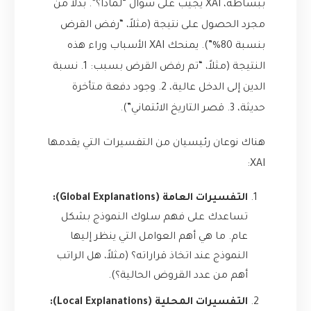
ببساطة، XAI يجيب على سؤال “لماذا؟”. بدلاً من
مجرد الحصول على نتيجة (مثلاً، “رفض القرض
بنسبة 80%”). يمنحك XAI الأسباب وراء هذه
النتيجة (مثلاً، “تم رفض القرض بسبب: 1. نسبة
الدين إلى الدخل عالية، 2. وجود دفعة متأخرة
حديثة، 3. قصر التاريخ الائتماني”).
هناك نوعان رئيسيان من التفسيرات التي يقدمها
XAI:
التفسيرات العامة (Global Explanations):
تساعدك على فهم سلوك النموذج بشكل
عام. ما هي أهم العوامل التي ينظر إليها
النموذج عند اتخاذ قراراته؟ (مثلاً، هل الراتب
أهم من عدد القروض الحالية؟).
التفسيرات المحلية (Local Explanations):