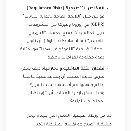
المخاطر التنظيمية (Regulatory Risks):
قوانين مثل “اللائحة العامة لحماية البيانات”
(GDPR) في أوروبا وغيرها من التشريعات
حول العالم بدأت تمنح العملاء “الحق في
التفسير” (Right to Explanation). أن تقول
لجهة تنظيمية “النموذج قرر هكذا” هو بمثابة
دعوة مفتوحة لغرامات باهظة.
فقدان الثقة الداخلية والخارجية:
كيف يمكن
لفريق خدمة العملاء أن يساعد عميلاً غاضباً
إذا لم يفهموا هم أنفسهم سبب القرار؟
وكيف يمكن لإدارة المخاطر أن تثق بنظام لا
يمكنها مساءلته؟
كنا في ورطة حقيقية. المنتج الذي بنيناه ليحل
مشكلة، أصبح هو نفسه المشكلة الأكبر.