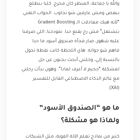
والله يا جماعة، المنظر كان محرج. كلنا بنطلع
ببعض ومش عارفين شو نجاوب. الجواب التقني
“لأنه هيك معادلات الـ Gradient Boosting
بتشتغل” مش رح يقنع حدا. نموذجنا، اللي صرفنا
عليه شهور، صار فجأة صندوق أسود ما حدا
فاهم شو جواته. هاي اللحظة كانت نقطة تحول
بالنسبة إلي، وخلتني أبحث بجنون عن حل
لمشكلة “جحيم لا أعرف لماذا”. وهون بدأت رحلتي
مع عالم الذكاء الاصطناعي القابل للتفسير
(XAI).
ما هو “الصندوق الأسود”
ولماذا هو مشكلة؟
كثير من نماذج تعلم الآلة القوية، مثل الشبكات