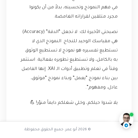
في فهم النموذج وتحسينه، بدلاً من أن يكونوا
مجرد متلقين لقراراته الغامضة.
نصيحتي الأخيرة لك: لا تجعل “الدقة” (Accuracy)
هي مقياسك الوحيد للنجاح. النموذج الذي لا
تستطيع تفسيره هو نموذج لا تستطيع الوثوق
به بالكامل، ولا تستطيع تطويره بفعالية. استثمر
وقتاً في تعلم وتطبيق أدوات الـ XAI. إنها الفاصل
بين بناء نموذج “يعمل” وبناء نموذج “موثوق،
عادل، ومفهوم”.
تفاعل مع الذكاء الاصطناعي
ناقشنا على تليجرام
@AbuOmarTech_bot
يلا شدوا حيلكم، وخلي شغلكم دايماً منوّر! 💪
الوسوم:
© 2026 أبو عمر. جميع الحقوق محفوظة.
XAI
SHAP
Python
LIME