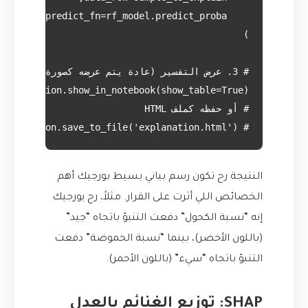
# explanation.save_to_file('explanation.html')

النتيجة رح تكون رسم بياني بسيط بورجيك أهم
الخصائص اللي أثرت على القرار. مثلاً، رح يورجيك
إنه “نسبة الكحول” دفعت التنبؤ باتجاه “جيد”
(باللون الأخضر)، بينما “نسبة الحموضة” دفعت
التنبؤ باتجاه “سيء” (باللون الأحمر).
SHAP: توزيع الغنائم بالعدل