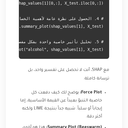
ndence_plot("alcohol", shap_values[1], X_test)

مع SHAP، أنت لا تحصل على تفسير واحد، بل
ترسانة كاملة:
Force Plot:
يوضح لك كيف دفعت كل
خاصية التنبؤ بعيداً عن القيمة الأساسية، إما
إيجاباً أو سلباً. شبيه جداً بنتيجة LIME ولكنه
أكثر دقة.
Summary Plot (Beeswarm):
هذا هو أقوى