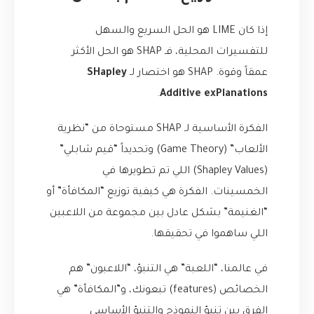
إذا كان LIME هو الحل السريع والسهل
للتفسيرات المحلية، فـ SHAP هو الحل الأكثر
عمقاً وقوة. SHAP هو اختصار لـ
SHapley
.
Additive exPlanations
الفكرة الأساسية لـ SHAP مستوحاة من “نظرية
الألعاب” (Game Theory) وتحديداً “قيم شابلي”
(Shapley Values) اللي تم تطويرها في
الخمسينات. الفكرة هي كيفية توزيع “المكافأة” أو
“الغنيمة” بشكل عادل بين مجموعة من اللاعبين
اللي ساهموا في تحقيقها.
في عالمنا، “اللعبة” هي التنبؤ، “اللاعبون” هم
الخصائص (features) تبعونك، و”المكافأة” هي
الفرق بين تنبؤ النموذج والتنبؤ الأساسي