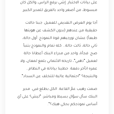
على بيانات الاختبار. إشي برفع الراس، والكل كان
مبسوط، من أصغر واحد بالفريق للمدير الكبير.
أجا يوم العرض التقديمي للعميل. جبنا حالات
حقيقية من عندهم (بدون الكشف عن هويتها
طبعاً) عشان نورجيهم قوة النموذج. أول حالة،
ثاني حالة، ثالث حالة… كله تمام والنموذج بتنبأ
صح. فجأة، واحد من مدراء البنك أعطانا حالة
لعميل “ذهبي”، تاريخه الائتماني بلمع لمعان، ولا
عمره اتأخر دفعة. حطينا بياناته في النظام…
والنتيجة؟ “احتمالية عالية للتخلف عن السداد”.
صمت رهيب عمّ القاعة. الكل بطلع فيي. مدير
البنك سأل سؤال بسيط ومباشر: “ليش؟ على أي
أساس نموذجكم بحكي هيك؟”.