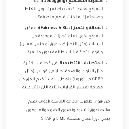
صعوبة التصحيح (Debugging):
لما
النموذج يغلط، كيف بدك تعرف وين الغلط
وصلحته إذا ما كنت فاهم منطقه؟
العدالة والتحيز (Fairness & Bias):
ممكن
النموذج يكون تعلم تحيزات موجودة في
البيانات (مثل التحيز ضد عرق أو جنس معين)
ويقوم باتخاذ قرارات ظالمة بدون ما نعرف.
المتطلبات التنظيمية:
في قطاعات كثيرة
مثل البنوك والصحة، صار في قوانين (مثل
GDPR في أوروبا) بتعطي المستخدم الحق في
معرفة تفسير القرارات الآلية اللي بتأثر عليه.
من هون، ظهرت الحاجة الماسة لأدوات تفتح
هالصندوق الأسود وتضوي الضو جواته. وهون
بيجي دور أبطال قصتنا: LIME و SHAP.