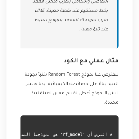
التفاضل والتكامل بنقرّب منحنى معقد
بخط مستقيم عند نقطة معينة، LIME
بقرّب نموذجك المعقد بنموذج بسيط
عند تنبؤ معين.
مثال عملي مع الكود
لنفترض عنا نموذج Random Forest بتنبأ بجودة
النبيذ بناءً على خصائصه الكيميائية. بدنا نفسر
ليش النموذج أعطى تقييم معين لعينة نبيذ
محددة.