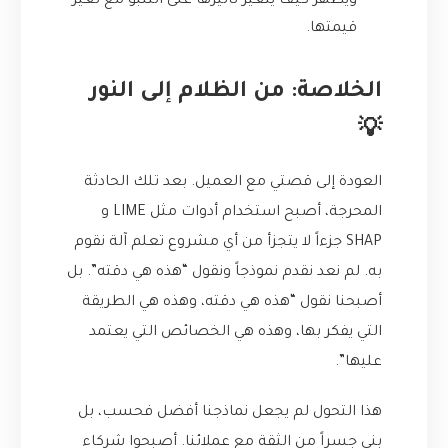
ويظهر كيف يتغير تأثيرها على التنبؤ مع تغير
قيمتها.
الخلاصة: من الظلام إلى النور
💡
العودة إلى قصتي مع العميل. بعد تلك الحادثة
المحرجة، أصبح استخدام أدوات مثل LIME و
SHAP جزءاً لا يتجزأ من أي مشروع تعلم آلة نقوم
به. لم نعد نقدم نموذجاً ونقول “هذه هي دقته”. بل
أصبحنا نقول “هذه هي دقته، وهذه هي الطريقة
التي يفكر بها، وهذه هي الخصائص التي يعتمد
عليها”.
هذا التحول لم يجعل نماذجنا أفضل فحسب، بل
بنى جسراً من الثقة مع عملائنا. أصبحوا شركاء