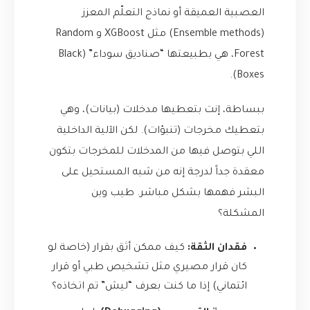
العصبية العميقة أو نماذج التعلّم المعزز
(Ensemble methods) مثل XGBoost و Random
Forest، هي بطبيعتها “صناديق سوداء” (Black
Boxes).
ببساطة، إنت بتعطيها مدخلات (بيانات)، وهي
بتعطيك مخرجات (تنبؤات). لكن الآلية الداخلية
اللي بتوصل فيها من المدخلات للمخرجات بتكون
معقدة جداً لدرجة إنه من شبه المستحيل على
البشر فهمها بشكل مباشر. طيب وين
المشكلة؟
فقدان الثقة:
كيف ممكن أثق بقرار (خاصة لو
كان قرار مصيري مثل تشخيص طبي أو قرار
ائتماني) إذا ما كنت بعرف “ليش” تم اتخاذه؟