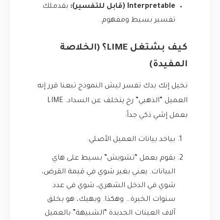
Interpretable (قابل للتفسير):
بقدملك
تفسير بسيط ومفهوم.
كيف بشتغل LIME؟ (الخلاصة
المفيدة)
تخيل إنك بدك تفسر ليش النموذج تبعنا قرر إنه
العميل “الذهبي” رح يتخلف عن السداد. LIME
بعمل إشي ذكي جداً:
بياخد بيانات العميل الأصلي.
بقوم بعمل “تشويش” بسيط على هاي
البيانات. يعني بغير شوي في قيمة القرض،
شوي في الدخل الشهري، شوي في عدد
سنوات الخبرة… وهكذا. وبهيك، هو بخلق
آلاف العينات الجديدة “الشبيهة” بالعميل