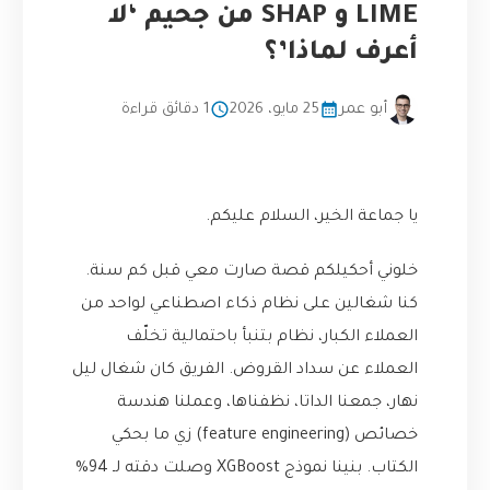
LIME و SHAP من جحيم ‘لا
أعرف لماذا’؟
أبو عمر
25 مايو، 2026
1 دقائق قراءة
يا جماعة الخير، السلام عليكم.
خلوني أحكيلكم قصة صارت معي قبل كم سنة.
كنا شغالين على نظام ذكاء اصطناعي لواحد من
العملاء الكبار، نظام بتنبأ باحتمالية تخلّف
العملاء عن سداد القروض. الفريق كان شغال ليل
نهار، جمعنا الداتا، نظفناها، وعملنا هندسة
خصائص (feature engineering) زي ما بحكي
الكتاب. بنينا نموذج XGBoost وصلت دقته لـ 94%