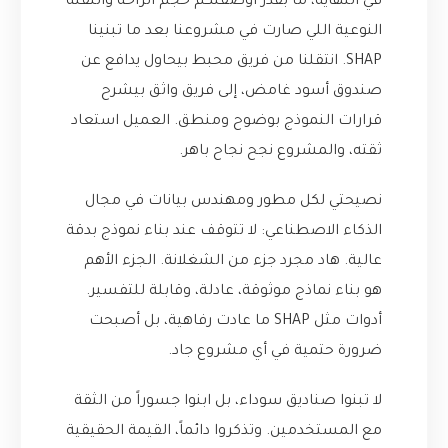
في النهاية، ما بقدر أوصفلكم حجم الراحة والنقلة
النوعية اللي صارت في مشروعنا بعد ما تبنينا
SHAP. انتقلنا من فريق محبط بيحاول يدافع عن
صندوق أسود غامض، إلى فريق واثق بيشرح
قرارات النموذج بوضوح ومنطق. العميل استعاد
ثقته، والمشروع نجح نجاح باهر.
نصيحتي لكل مطور ومهندس بيانات في مجال
الذكاء الاصطناعي: لا تتوقف عند بناء نموذج بدقة
عالية. هاد مجرد جزء من الشغلانة. الجزء الأهم
هو بناء نماذج موثوقة، عادلة، وقابلة للتفسير.
أدوات مثل SHAP ما عادت رفاهية، بل أصبحت
ضرورة حتمية في أي مشروع جاد.
لا تبنوا صناديق سوداء، بل ابنوا جسوراً من الثقة
مع المستخدمين. وتذكروا دائماً، القيمة الحقيقية