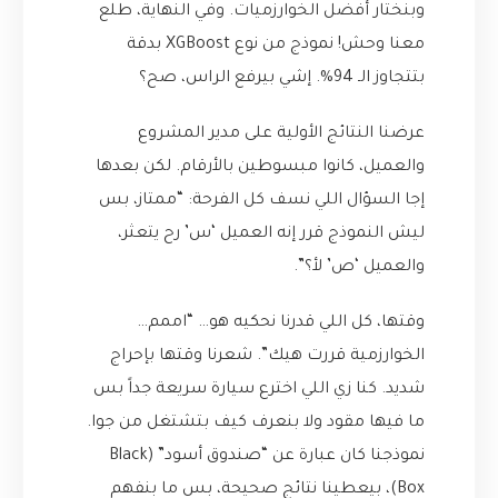
وبنختار أفضل الخوارزميات. وفي النهاية، طلع
معنا وحش! نموذج من نوع XGBoost بدقة
بتتجاوز الـ 94%. إشي بيرفع الراس، صح؟
عرضنا النتائج الأولية على مدير المشروع
والعميل، كانوا مبسوطين بالأرقام. لكن بعدها
إجا السؤال اللي نسف كل الفرحة: “ممتاز، بس
ليش النموذج قرر إنه العميل ‘س’ رح يتعثر،
والعميل ‘ص’ لأ؟”.
وقتها، كل اللي قدرنا نحكيه هو… “اممم…
الخوارزمية قررت هيك”. شعرنا وقتها بإحراج
شديد. كنا زي اللي اخترع سيارة سريعة جداً بس
ما فيها مقود ولا بنعرف كيف بتشتغل من جوا.
نموذجنا كان عبارة عن “صندوق أسود” (Black
Box)، بيعطينا نتائج صحيحة، بس ما بنفهم