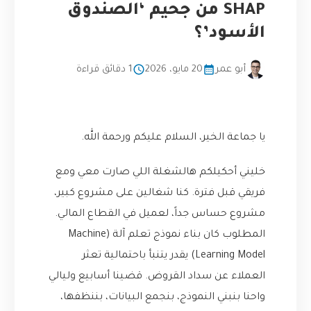
SHAP من جحيم ‘الصندوق
الأسود’؟
أبو عمر
20 مايو، 2026
1 دقائق قراءة
يا جماعة الخير، السلام عليكم ورحمة الله.
خليني أحكيلكم هالشغلة اللي صارت معي ومع
فريقي قبل فترة. كنا شغالين على مشروع كبير،
مشروع حساس جداً، لعميل في القطاع المالي.
المطلوب كان بناء نموذج تعلم آلة (Machine
Learning Model) يقدر يتنبأ باحتمالية تعثر
العملاء عن سداد القروض. قضينا أسابيع وليالي
واحنا بنبني النموذج، بنجمع البيانات، بننظفها،