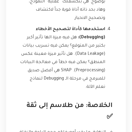
بوضوح. هي بتكشفلك “عقلية” النموذج،
وهاد بحد ذاته أداة قوية جداً لاكتشاف
وتصحيح الانحياز.
استخدمها كأداة لتصحيح الأخطاء
(Debugging):
هل فيه ميزة الها تأثير أكبر
بكتير من المتوقع؟ يمكن فيه تسريب بيانات
(Data Leakage). هل تأثير ميزة معينة عكس
المنطق؟ يمكن فيه خطأ في معالجة البيانات
(Preprocessing). SHAP هي أفضل صديق
للمبرمج في مرحلة الـ Debugging لنماذج
تعلم الآلة.
الخلاصة: من طلاسم إلى ثقة
✅