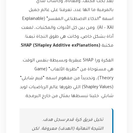
بعد بحث مكثف، ومعاناة، وكاسات شاي
بالمرمية ما الها عدد، تعرفنا على عالم جميل
اسمه “الذكاء الاصطناعي المفسر” (Explainable
AI – XAI). ومن بين كل الأدوات والمكتبات، لمعت
أداة بشكل خاص، وكانت هي طوق النجاة تبعنا:
مكتبة
SHAP (SHapley Additive exPlanations)
.
الفكرة ورا SHAP عبقرية وبسيطة بنفس الوقت.
هي مستوحاة من “نظرية الألعاب” (Game
Theory)، وتحديداً من مفهوم اسمه “قيم شابلي”
(Shapley Values) اللي طورها عالم الرياضيات لويد
شابلي. خلينا نبسطها بمثال من خارج البرمجة.
تخيل فريق كرة قدم سجل هدف.
النتيجة النهائية (الهدف) معروفة. لكن