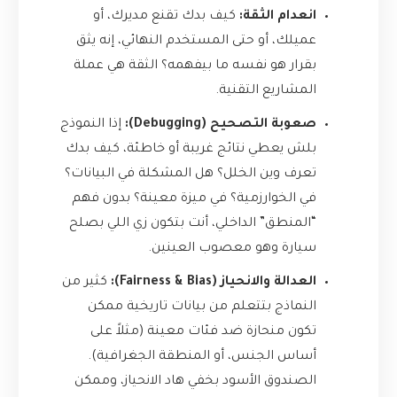
انعدام الثقة:
كيف بدك تقنع مديرك، أو
عميلك، أو حتى المستخدم النهائي، إنه يثق
بقرار هو نفسه ما بيفهمه؟ الثقة هي عملة
المشاريع التقنية.
صعوبة التصحيح (Debugging):
إذا النموذج
بلش يعطي نتائج غريبة أو خاطئة، كيف بدك
تعرف وين الخلل؟ هل المشكلة في البيانات؟
في الخوارزمية؟ في ميزة معينة؟ بدون فهم
“المنطق” الداخلي، أنت بتكون زي اللي بصلح
سيارة وهو معصوب العينين.
العدالة والانحياز (Fairness & Bias):
كثير من
النماذج بتتعلم من بيانات تاريخية ممكن
تكون منحازة ضد فئات معينة (مثلاً على
أساس الجنس، أو المنطقة الجغرافية).
الصندوق الأسود بخفي هاد الانحياز، وممكن