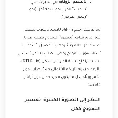
الأسهم الزرقاء:
هي الميزات اللي
“سحبت” القرار نحو نتيجة أقل (نحو
“رفض القرض”).
لما عرضنا رسم زي هاد للعميل، عيونه لمعت.
لأول مرة، شاف “منطق” النموذج بعينه. قدرنا
نمسك كل حالة ونشرحها بالتفصيل: “شوف يا
أستاذ، هون النموذج رفض الطلب بشكل أساسي
بسبب ارتفاع نسبة الدين إلى الدخل (DTI Ratio)،
بالرغم من إنه تاريخه الائتماني جيد”. صار الحوار
مثمر وبنّاء بدل ما يكون مجرد جدال حول أرقام
غامضة.
النظر إلى الصورة الكبيرة: تفسير
النموذج ككل