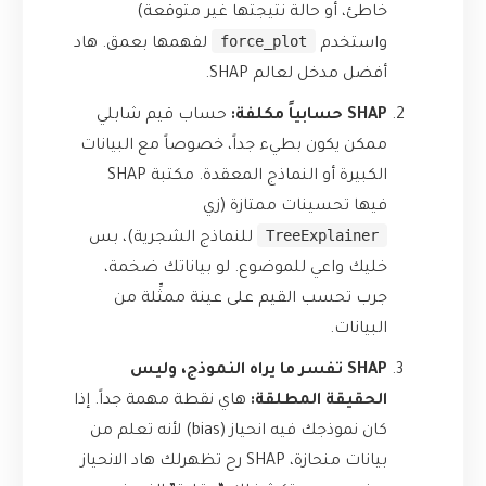
خاطئ، أو حالة نتيجتها غير متوقعة)
force_plot
واستخدم
لفهمها بعمق. هاد
أفضل مدخل لعالم SHAP.
SHAP حسابياً مكلفة:
حساب قيم شابلي
ممكن يكون بطيء جداً، خصوصاً مع البيانات
الكبيرة أو النماذج المعقدة. مكتبة SHAP
فيها تحسينات ممتازة (زي
TreeExplainer
للنماذج الشجرية)، بس
خليك واعي للموضوع. لو بياناتك ضخمة،
جرب تحسب القيم على عينة ممثِّلة من
البيانات.
SHAP تفسر ما يراه النموذج، وليس
الحقيقة المطلقة:
هاي نقطة مهمة جداً. إذا
كان نموذجك فيه انحياز (bias) لأنه تعلم من
بيانات منحازة، SHAP رح تظهرلك هاد الانحياز