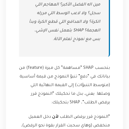
مين اله الفضل الأكبر؟ المهاجم اللي
سجل؟ ولا لاعب الوسط اللي مررله
الكرة؟ ولا المدافع اللي قطع الكرة وبدأ
الهجمة؟ SHAP بتعمل نفس الإشي،
بس مع نموذج تعلم الآلة.
بتحسب SHAP “مساهمة” كل ميزة (feature) من
بياناتك في “دفع” تنبؤ النموذج من قيمة أساسية
(متوسط التنبؤات) إلى القيمة النهائية اللي
وصلها. يعني، بدل ما تحكيلك “النموذج قرر
يرفض الطلب”، SHAP بتحكيلك:
“النموذج قرر يرفض الطلب
لأن
دخل العميل
منخفض (وهاي سحبت القرار بقوة نحو الرفض)،