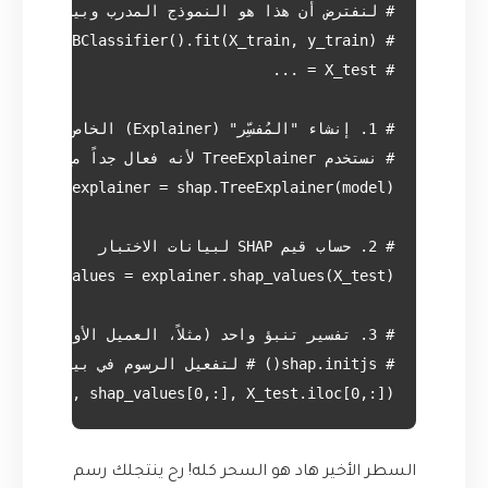
ed_value, shap_values[0,:], X_test.iloc[0,:])

السطر الأخير هاد هو السحر كله! رح ينتجلك رسم