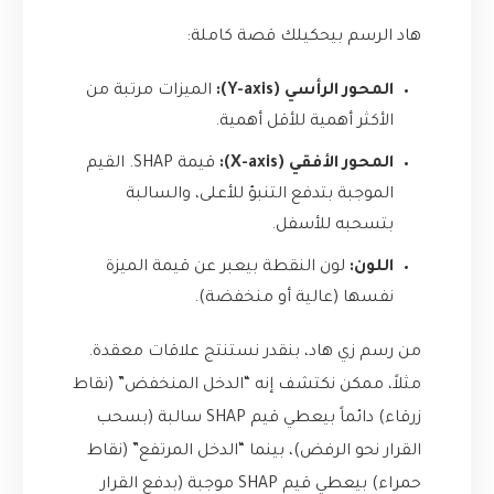
هاد الرسم بيحكيلك قصة كاملة:
المحور الرأسي (Y-axis):
الميزات مرتبة من
الأكثر أهمية للأقل أهمية.
المحور الأفقي (X-axis):
قيمة SHAP. القيم
الموجبة بتدفع التنبؤ للأعلى، والسالبة
بتسحبه للأسفل.
اللون:
لون النقطة بيعبر عن قيمة الميزة
نفسها (عالية أو منخفضة).
من رسم زي هاد، بنقدر نستنتج علاقات معقدة.
مثلاً، ممكن نكتشف إنه “الدخل المنخفض” (نقاط
زرقاء) دائماً بيعطي قيم SHAP سالبة (بسحب
القرار نحو الرفض)، بينما “الدخل المرتفع” (نقاط
حمراء) بيعطي قيم SHAP موجبة (بدفع القرار