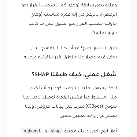
وعليه ديون سابقة (وهاي كمان سحبت القرار نحو
الرفض)، بالرغم من إنه عمره مناسب (وهاي
حاولت تسحب القرار نحو القبول بس ما كانت
قوية كفاية)”.
فرق شاسع، صح؟ فجأة، صار للنموذج لسان
يحكي فيه، وصار عنا منطق نقدر نناقشه ونحلله.
شغل عملي: كيف طبقنا SHAP؟
الحكي سهل، خلينا نشوف الكود. رح أستخدم
مثال مبسط جداً عشان الفكرة توصل. تخيل عنا
نموذج XGBoost مدرب على بيانات قروض، وبدنا
نفسر قرار واحد لعميل معين.
xgboost
shap
أولاً، لازم يكون عندك مكتبة
و
.