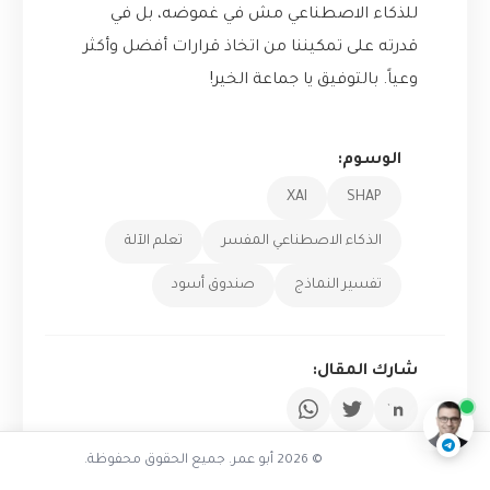
للذكاء الاصطناعي مش في غموضه، بل في
قدرته على تمكيننا من اتخاذ قرارات أفضل وأكثر
وعياً. بالتوفيق يا جماعة الخير!
الوسوم:
XAI
SHAP
الذكاء الاصطناعي المفسر
تعلم الآلة
تفسير النماذج
صندوق أسود
كيف تحول SHAP النموذج إلى كتاب
مفتوح
ناقشنا على تليجرام
@AbuOmarTech_bot
شارك المقال:
© 2026 أبو عمر. جميع الحقوق محفوظة.