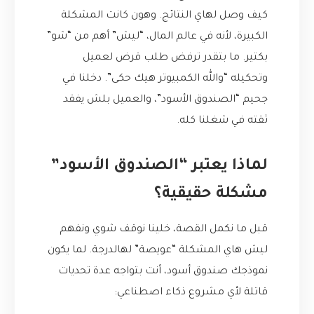
كيف وصل لهاي النتائج. وهون كانت المشكلة
الكبيرة، لأنه في عالم المال، “ليش” أهم من “شو”
بكتير. ما بتقدر ترفض طلب قرض لعميل
وتحكيله “والله الكمبيوتر هيك حكى”. دخلنا في
جحيم “الصندوق الأسود”، والعميل بلش يفقد
ثقته في شغلنا كله.
لماذا يعتبر “الصندوق الأسود”
مشكلة حقيقية؟
قبل ما نكمل القصة، خلينا نوقف شوي ونفهم
ليش هاي المشكلة “عويصة” لهالدرجة. لما يكون
نموذجك صندوق أسود، أنت بتواجه عدة تحديات
قاتلة لأي مشروع ذكاء اصطناعي: