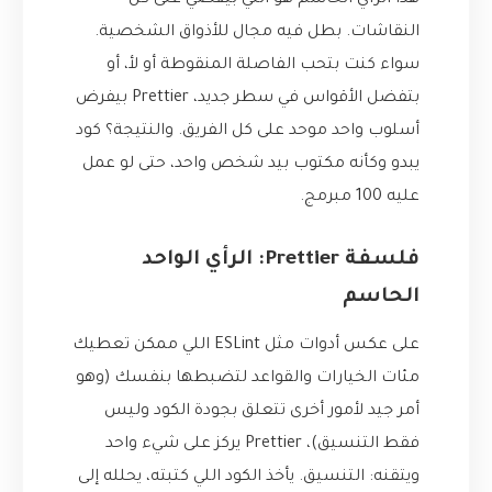
هذا الرأي الحاسم هو اللي بيقضي على كل
النقاشات. بطل فيه مجال للأذواق الشخصية.
سواء كنت بتحب الفاصلة المنقوطة أو لأ، أو
بتفضل الأقواس في سطر جديد، Prettier بيفرض
أسلوب واحد موحد على كل الفريق. والنتيجة؟ كود
يبدو وكأنه مكتوب بيد شخص واحد، حتى لو عمل
عليه 100 مبرمج.
فلسفة Prettier: الرأي الواحد
الحاسم
على عكس أدوات مثل ESLint اللي ممكن تعطيك
مئات الخيارات والقواعد لتضبطها بنفسك (وهو
أمر جيد لأمور أخرى تتعلق بجودة الكود وليس
فقط التنسيق)، Prettier يركز على شيء واحد
ويتقنه: التنسيق. يأخذ الكود اللي كتبته، يحلله إلى