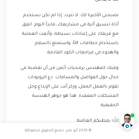
بما لا يقاس.
نصيحتي الأخيرة لك: لا تتردد. إذا لم تكن تستخدم
أداة تنسيق آلية في مشاريعك، فابدأ اليوم. اتفق
مع فريقك على إعدادات بسيطة، وأتمِت العملية
باستخدام خطافات Git، واستمتع بالسلام
والهدوء في مراجعات الكود القادمة.
وقتك كمهندس برمجيات أثمن من أن تقضيه في
جدال حول الفواصل والمسافات. دع الروبوتات
تقوم بالعمل الممل، وركز أنت على الإبداع وحل
تفاعل مع الذكاء الاصطناعي
المشكلات المعقدة. هذا هو جوهر الهندسة
ناقشنا على تليجرام
@AbuOmarTech_bot
الحقيقية.
الله يعطيكم العافية.
© 2026 أبو عمر. جميع الحقوق محفوظة.