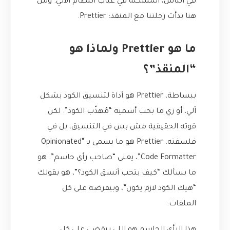
في الناس، المشكلة في غياب النظام الآلي. ومن
هنا بدأت رحلتنا مع المنقذ: Prettier.
ما هو Prettier ولماذا هو
“المنقذ”؟
ببساطة، Prettier هو أداة لتنسيق الكود بشكل
آلي، أو زي ما بحب أسميه “مُهذّب الكود”. لكن
قوته الحقيقية مش بس في التنسيق، بل في
فلسفته. Prettier هو ما يسمى بـ “Opinionated
Code Formatter”، يعني “صاحب رأي حاسم”. هو
ما بسألك “كيف بتحب أنسق الكود؟”، هو بقولك
“هيك الكود لازم يكون”، وبيفرضه على كل
الملفات.