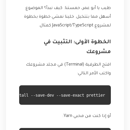
طيب يا أبو عمر، حمستنا. كيف نبدأ؟ الموضوع
أسهل مما بتتخيل. خلينا نمشي خطوة بخطوة
لمشروع JavaScript/TypeScript كمثال.
الخطوة الأولى: التثبيت في
مشروعك
افتح الطرفية (Terminal) في مجلد مشروعك
واكتب الأمر التالي:
npm install --save-dev --save-exact prettier
أو إذا كنت من محبي Yarn: