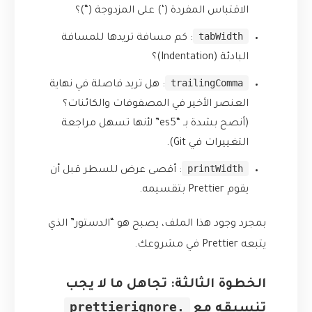
الاقتباس المفردة (‘) على المزدوجة (“)؟
tabWidth
: كم مسافة تريدها للمسافة
البادئة (Indentation)؟
trailingComma
: هل تريد فاصلة في نهاية
العنصر الأخير في المصفوفات والكائنات؟
(أنصح بشدة بـ “es5” لأنها تسهل مراجعة
التغييرات في Git).
printWidth
: أقصى عرض للسطر قبل أن
يقوم Prettier بتقسيمه.
بمجرد وجود هذا الملف، يصبح هو “الدستور” الذي
يتبعه Prettier في مشروعك.
الخطوة الثالثة: تجاهل ما لا يجب
.prettierignore
تنسيقه مع