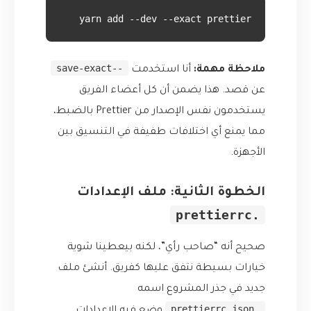
yarn add --dev --exact prettier
--save-exact
ملاحظة مهمة:
أنا استخدمت
عن قصد. هذا يضمن أن كل أعضاء الفريق
يستخدمون نفس الإصدار من Prettier بالضبط،
مما يمنع أي اختلافات طفيفة في التنسيق بين
الأجهزة.
الخطوة الثانية: ملف الإعدادات
.prettierrc
صحيح أنه “صاحب رأي”، لكنه بيعطينا شوية
خيارات بسيطة نتفق عليها كفريق. أنشئ ملف
جديد في جذر المشروع اسمه
.prettierrc.json