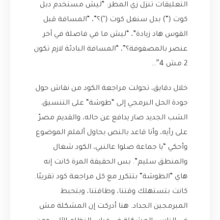
التعليقات تنزل زي المطر: “ليش مستخدم دبل
كوت (“) بدل سنغل كوت (‘)؟”، “المسافة قبل
القوس هاد زيادة”، “ليش ما في فاصلة في آخر
عنصر بالمصفوفة؟”، “المسافة البادئة لازم تكون
2 مش 4″…
خلال دقايق، تحولت مراجعة الكود من نقاش حول
جودة الحل البرمجي إلى “طوشة” على التنسيق.
الشب الجديد صار يدافع عن حاله، والقديم مصرّ
على رأيه، وأنا قاعد بالنص بحاول ألملم الموضوع
وأحكي “يا جماعة صلوا عالنبي، الكود شغال
والمنطق سليم”. بس الحقيقة المرة كانت إنه
هاي “الطوشة” بتتكرر مع كل مراجعة كود تقريبًا.
كانت بتستهلك وقتنا، وطاقتنا، وبتحبط
المبرمجين الجداد. هنا أدركت إن المشكلة مش