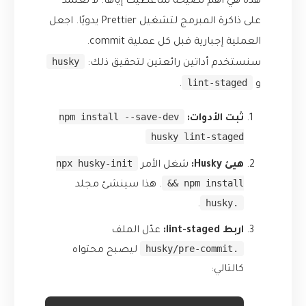
هذه هي أهم نصيحة سأعطيك إياها. لا تعتمد
على ذاكرة المبرمج لتشغيل Prettier يدويًا. اجعل
العملية إجبارية قبل كل عملية commit.
husky
سنستخدم أداتين رائعتين لتحقيق ذلك:
lint-staged
و
.
npm install --save-dev
ثبت الأدوات:
husky lint-staged
npx husky-init
هيئ Husky:
شغل الأمر
&& npm install
. هذا سينشئ مجلد
.husky
.
اربط lint-staged:
عدّل الملف
.husky/pre-commit
ليصبح محتواه
كالتالي: