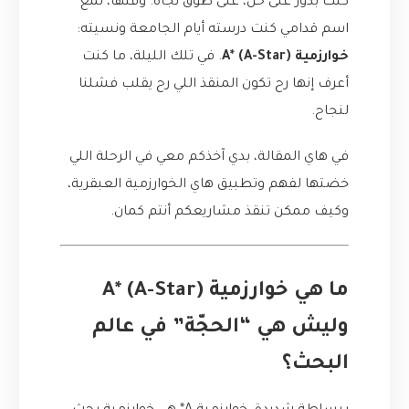
كنت بدور على حل، على طوق نجاة. وقتها، لمع
اسم قدامي كنت درسته أيام الجامعة ونسيته:
خوارزمية A* (A-Star)
. في تلك الليلة، ما كنت
أعرف إنها رح تكون المنقذ اللي رح يقلب فشلنا
لنجاح.
في هاي المقالة، بدي آخذكم معي في الرحلة اللي
خضتها لفهم وتطبيق هاي الخوارزمية العبقرية،
وكيف ممكن تنقذ مشاريعكم أنتم كمان.
ما هي خوارزمية A* (A-Star)
وليش هي “الحجّة” في عالم
البحث؟