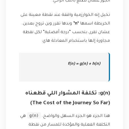
الجوز عشان نطلع باللب الزاكي.
تخيل إنه الخوارزمية واقفة عند نقطة معينة على
الخريطة اسمها
‘n’
وبدها تقرر وين تروح بعدين.
عشان تقرر، بتحسب “درجة أفضلية” لكل نقطة
مجاورة إلها باستخدام المعادلة هاي:
f(n) = g(n) + h(n)
g(n): تكلفة المشوار اللي قطعناه
(The Cost of the Journey So Far)
g(n)
هذا الجزء هو الجزء السهل والواضح.
هي
التكلفة الفعلية والمؤكدة للمسار من نقطة