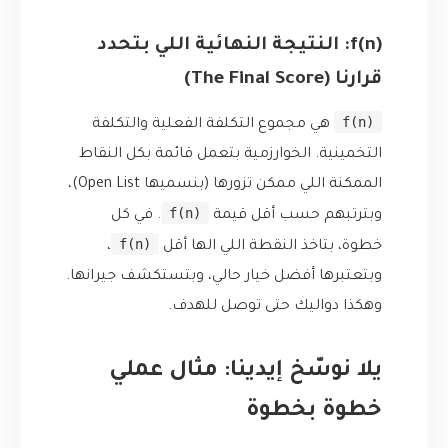
f(n): النتيجة النهائية اللي بتحدد
قرارنا (The Final Score)
f(n)
هي مجموع التكلفة الفعلية والتكلفة
التخمينية. الخوارزمية بتعمل قائمة بكل النقاط
الممكنة اللي ممكن تزورها (بنسميها Open List)،
f(n)
وبترتبهم حسب أقل قيمة
. في كل
f(n)
خطوة، بتاخذ النقطة اللي الها أقل
،
وبتعتبرها أفضل خيار حالي، وبتستكشف جيرانها.
وهكذا دواليك حتى توصل للهدف.
يلا نوسّخ إيدينا: مثال عملي
خطوة بخطوة