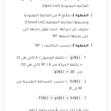
القائمة المفتوحة (Open List).
الخطوة 2:
نطلع A من القائمة المفتوحة
ونضيفها للقائمة المغلقة (Closed List).
نشوف كل جيرانها. خلينا نقول جارتها اللي
على يمينها اسمها ‘N1’.
الخطوة 3:
نحسب التكاليف لـ ‘N1’:
g(N1)
= تكلفة الوصول لـ A (اللي هي 0)
+ تكلفة الحركة من A لـ N1 (اللي هي 10).
g(N1) = 10
إذن
.
h(N1)
= نحسب المسافة التقديرية من
N1 إلى B.
f(N1) = g(N1) + h(N1)
.
نكرر هذا لكل جيران A ونضيفهم كلهم