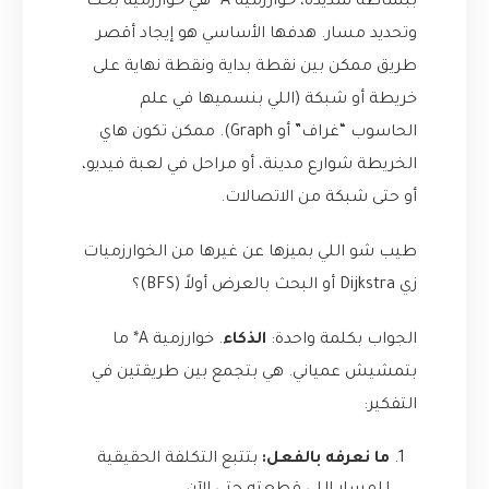
ببساطة شديدة، خوارزمية A* هي خوارزمية بحث
وتحديد مسار. هدفها الأساسي هو إيجاد أقصر
طريق ممكن بين نقطة بداية ونقطة نهاية على
خريطة أو شبكة (اللي بنسميها في علم
الحاسوب “غراف” أو Graph). ممكن تكون هاي
الخريطة شوارع مدينة، أو مراحل في لعبة فيديو،
أو حتى شبكة من الاتصالات.
طيب شو اللي بميزها عن غيرها من الخوارزميات
زي Dijkstra أو البحث بالعرض أولاً (BFS)؟
الجواب بكلمة واحدة:
الذكاء
. خوارزمية A* ما
بتمشيش عمياني. هي بتجمع بين طريقتين في
التفكير:
ما نعرفه بالفعل:
بتتبع التكلفة الحقيقية