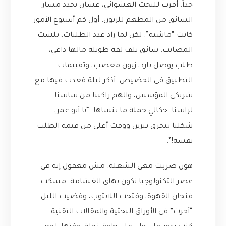
جداً، أقرب للبحث العشوائي، عشان نحدد مسار
السائق من المطعم للزبون. أول كم أسبوع الأمور
كانت “ماشية”. لكن لما زاد عدد الطلبات، بلشت
المصايب. سائق يلف لفة طويلة مالها داعي،
طلب يوصل بارد، زبون معصب، وتقييمات
التطبيق في الحضيض. أذكر ليلة قعدت فيها مع
شريكي المؤسس، والهم راكبنا من ساسنا
لراسنا. حكالي جملة ما بنساها: “يا أبو عمر،
شكلنا بنحرق بنزين ووقت أغلى من قيمة الطلب
نفسه!”.
هون ضربت معي الشغلة. مش معقول إنه في
عصر التكنولوجيا نكون بهاي الغشامة. مسكت
فنجان القهوة، وفتحت اللابتوب، وقضيت الليل
“أحرث” في الأوراق البحثية والمقالات التقنية.