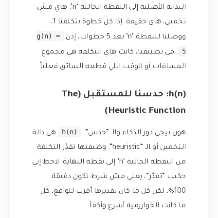
البداية الأصلية إلى النقطة الحالية ‘n’. هاي مش
تخمين، هاي حقيقة. إذا كل خطوة بتكلفنا 1،
g(n) =
ووصلنا للنقطة ‘n’ بعد 5 خطوات، إذن
5
. في تطبيقنا، كانت هاي التكلفة هي مجموع
المسافات أو الوقت اللي قطعه السائق فعلياً.
h(n): حدسنا للمستقبل (The
Heuristic Function)
h(n)
هون بيجي دور الذكاء والـ “حدس”.
هي دالة
التخمين أو الـ “heuristic”. وظيفتها تقدّر التكلفة
من النقطة الحالية ‘n’ إلى نقطة النهاية. لاحظ إني
حكيت “تقدّر”، يعني مش شرط تكون دقيقة
100%، لكن كل ما كان تقديرها أقرب للواقع، كل
ما كانت الخوارزمية أسرع وأكفأ.