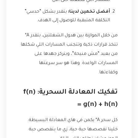
للمسار اللي قطعته حتى الآن.
أفضل تخمين لدينا:
بتقدر بشكل “حدسي”
التكلفة المتبقية للوصول إلى الهدف.
من خلال الموازنة بين هدول الشغلتين، بتقدر A*
تتخذ قرارات ذكية وتتجنب المسارات اللي شكلها
من بعيد “مش منيحة”، وبتركز جهدها على
المسارات الواعدة. وهذا هو سر سرعتها
وكفاءتها.
تفكيك المعادلة السحرية: f(n)
= g(n) + h(n)
كل سحر A* يكمن في هاي المعادلة البسيطة.
خلينا نفصصها حبة حبة، زي ما بنفصص حبة