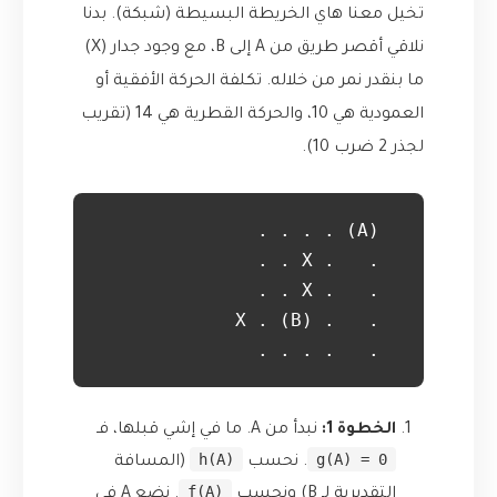
تخيل معنا هاي الخريطة البسيطة (شبكة). بدنا
نلاقي أقصر طريق من A إلى B، مع وجود جدار (X)
ما بنقدر نمر من خلاله. تكلفة الحركة الأفقية أو
العمودية هي 10، والحركة القطرية هي 14 (تقريب
لجذر 2 ضرب 10).
  .   . . . .

الخطوة 1:
نبدأ من A. ما في إشي قبلها، فـ
h(A)
g(A) = 0
. نحسب
(المسافة
f(A)
التقديرية لـ B) ونحسب
. نضع A في