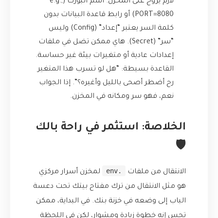
لازم يروح على المخزن. اسم البورت (e.g.,
PORT=8080) أو رابط قاعدة البيانات بدون
كلمة السر يعتبر “إعداد” (Config) وليس
“سر” (Secret). هاي ممكن تضل في ملفات
إعدادات عادية أو متغيرات بيئة غير حساسة.
القاعدة بسيطة: “هل لو تسرب هذا المتغير
رح أضطر أصحى بالليل وأغيره؟”. إذا الجواب
نعم، فهو سر ومكانه في المخزن.
الخلاصة: استثمر في راحة بالك
🛡️
.env
الانتقال من ملفات
لمخزن أسرار مركزي
هو مثل الانتقال من ترك مفتاح بيتك تحت دعسة
الباب إلى وضعه في خزنة بنك. في البداية، ممكن
تحس إنه خطوة زيادة ومشوار، لكن في اللحظة