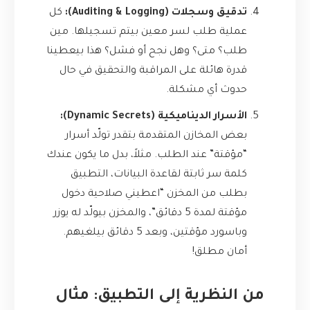
تدقيق وسجلات (Auditing & Logging):
كل
عملية طلب لسر معين بيتم تسجيلها. مين
طلب؟ متى؟ وهل نجح أو فشل؟ هذا بيعطينا
قدرة هائلة على المراقبة والتحقيق في حال
حدوث أي مشكلة.
الأسرار الديناميكية (Dynamic Secrets):
بعض المخازن المتقدمة بتقدر تولّد أسرار
“مؤقتة” عند الطلب. مثلاً، بدل ما يكون عندك
كلمة سر ثابتة لقاعدة البيانات، التطبيق
بطلب من المخزن “اعطيني صلاحية دخول
مؤقتة لمدة 5 دقائق”، والمخزن بيولّد له يوزر
وباسورد مؤقتين، وبعد 5 دقائق بيلغيهم.
أمان مطلق!
من النظرية إلى التطبيق: مثال