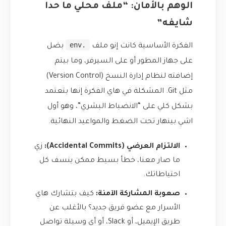
الوهم بالأمان: “ملف محلي ما حدا
شايفه”
.env
الفكرة الأساسية كانت إنو ملف
بضل
على جهاز المطور أو على السيرفر، وما بيتم
إضافته لنظام إدارة النسخ (Version Control)
مثل Git. المشكلة في هاي الفكرة إنها بتعتمد
بشكل كلي على “الانضباط البشري”، وهو أول
اشي بينهار تحت الضغط والمواعيد النهائية.
الالتزام العرضي (Accidental Commits):
زي
ما صار معنا، خطأ بسيط ممكن ينسف كل
احتياطاتك.
صعوبة المشاركة الآمنة:
كيف بتشارك هاي
الأسرار مع عضو فريق جديد؟ بالأغلب عن
طريق الإيميل، أو Slack، أو أي وسيلة تواصل