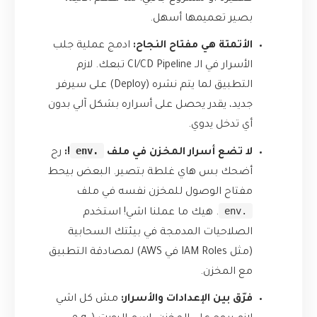
بصير تعميمها أسهل.
الأتمتة هي مفتاح النجاح:
ادمج عملية جلب
الأسرار في الـ CI/CD Pipeline تبعك. لازم
التطبيق لما يتم نشره (Deploy) على سيرفر
جديد، يقدر يحصل على أسراره بشكل آلي بدون
أي تدخل يدوي.
.env
لا تضع أسرار المخزن في ملف
!:
رح
أضحك بس هاي غلطة بتصير. البعض بيحط
مفتاح الوصول للمخزن نفسه في ملف
.env
. هيك ما عملنا اشي! استخدم
الصلاحيات المدمجة في بيئتك السحابية
(مثل IAM Roles في AWS) لمصادقة التطبيق
مع المخزن.
فرّق بين الإعدادات والأسرار:
مش كل اشي