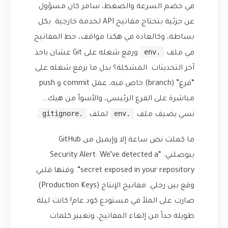
في خضم السرعة والضغط، سامر كان مسؤول
عن جزئية بتحتاج مفاتيح API لخدمة خارجية. بكل
بساطة، وكالعادة في هكذا مواقف، حط المفاتيح
.env
في ملف
ورفع شغله على Git عشان ياخذ
آخر التحديثات. المشكلة؟ بدل ما يرفع شغله على
“فرع” (branch) خاص فيه، عمل commit و push
مباشرة على الفرع الرئيسي، والأسوأ من هيك…
.gitignore
.env
نسي يضيف ملف
لملف
.
ما كملت نص ساعة إلا وإيميل من GitHub
بيوصلني: “Security Alert: We’ve detected a
secret exposed in your repository”. وقتها قلبي
وقع بين رجلي. مفاتيح الإنتاج (Production Keys)
صارت على الملأ في مستودع كود عام! كانت ليلة
طويلة جداً من إلغاء المفاتيح، وتغيير كلمات