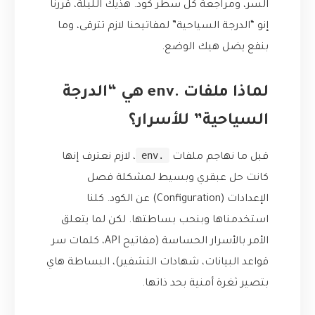
السر، ومراجعة كل سطر كود. هذيك الليلة، قررنا
إنو “الدرجة السياحية” لمفاتيحنا لازم تترقى، وما
بنفع يضل هيك الوضع.
لماذا ملفات .env هي “الدرجة
السياحية” للأسرار؟
.env
قبل ما نهاجم ملفات
، لازم نعترف إنها
كانت حل عبقري وبسيط لمشكلة فصل
الإعدادات (Configuration) عن الكود. كلنا
استخدمناها وبنحب بساطتها. لكن لما يتعلق
الأمر بالأسرار الحساسة (مفاتيح API، كلمات سر
قواعد البيانات، شهادات التشفير)، البساطة هاي
بتصير ثغرة أمنية بحد ذاتها.