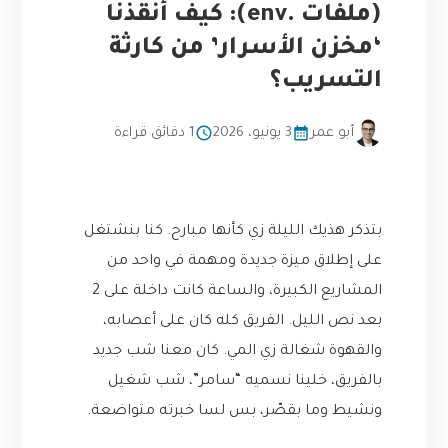
(ملفات .env): كيف أنقذنا
‘مخزن الأسرار’ من كارثة
التسريب؟
أبو عمر
3 يونيو، 2026
1 دقائق قراءة
بتذكر هذيك الليلة زي كأنها مبارح. كنا بنشتغل
على إطلاق ميزة جديدة ومهمة في واحد من
المشاريع الكبيرة، والساعة كانت داخلة على 2
بعد نص الليل. الفريق كله كان على أعصابه،
والقهوة شغالة زي المي. كان معنا شب جديد
بالفريق، خلينا نسميه “سامر”، شب شغيل
ونشيط وما بقصّر، بس لسا خبرته متواضعة.