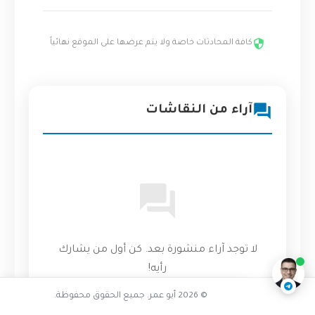
كافة المحادثات خاصة ولا يتم عرضها على الموقع نهائياً
آراء من النقاشات
تفاعل مع الذكاء الاصطناعي
ناقشنا على تليجرام
@AbuOmarTech_bot
لا توجد آراء منشورة بعد. كن أول من يشارك
رأيه!
© 2026 أبو عمر. جميع الحقوق محفوظة.