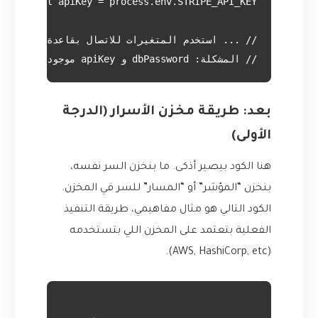
// المشكلة: dbPassword و apiKey موجودين في ملف نصي على السيرفر

بعد: طريقة مخزن الأسرار (الدرجة
الأولى)
هنا الكود بيصير أذكى. ما بنخزن السر نفسه،
بنخزن “المؤشر” أو “المسار” للسر في المخزن.
الكود التالي هو مثال مفاهيمي، طريقة التنفيذ
الفعلية بتعتمد على المخزن اللي بتستخدمه
(AWS, HashiCorp, etc).