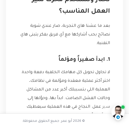
تختار وتستخدم محرك سير
العمل المناسب؟
بعد ما عشنا هاي التجربة، صار عندي شوية
نصائح بحب أشاركها مع أي فريق بفكر يتبنى هاي
التقنية.
1. ابدأ صغيراً ومؤلماً
لا تحاول تحويل كل مهامك الخلفية دفعة واحدة.
اختر أكثر عملية معقدة ومؤلمة في نظامك،
هل جربت محركات سير العمل من قبل
العملية اللي بتسببلك أكبر عدد من المشاكل
ناقشنا على تليجرام
@AbuOmarTech_bot
وحالات الفشل الصامت. ابدأ بها، وحوّلها إلى
سير عمل. النجاح في هذه العملية سيعطيك
زخماً كبيراً لإقناع الفريق والإدارة بقيمة هذه
© 2026 أبو عمر. جميع الحقوق محفوظة.
الأدوات.