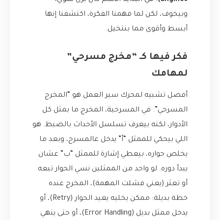
Engines)
. في البداية الاسم كان برنّ شوي،
وبيخوف، لكن لما فهمنا الفكرة، اكتشفنا إنها
أبسط وأقوى مما بنتخيل.
فكر فيها كـ “مخرج مسرحي”
لمهامك
أفضل تشبيه لمحرك سير العمل هو “المخرج
المسرحي”. في المسرحية، المخرج ما بمثل كل
الأدوار، لكنه بيعرف تسلسل الأحداث بالضبط. هو
اللي بيحكي للممثل “أ” يدخل عالمسرح، وبعد ما
يخلص حواره، بيعطي إشارة للممثل “ب” عشان
يبدأ دوره. لو واحد من الممثلين نسي الحوار تبعه
أو تعثر (يعني فشلت المهمة)، المخرج عنده
خطة بديلة: ممكن يخليه يعيد الحوار (Retry)، أو
يدخل ممثل بديل (Error Handling)، أو حتى ينهي