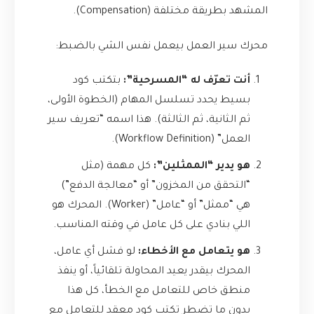
المشهد بطريقة مختلفة (Compensation).
محرك سير العمل بيعمل نفس الشي بالضبط:
أنت تعرّف له “المسرحية”:
بتكتب كود
بسيط يحدد تسلسل المهام (الخطوة الأولى،
ثم الثانية، ثم الثالثة). هذا اسمه “تعريف سير
العمل” (Workflow Definition).
هو يدير “الممثلين”:
كل مهمة (مثل
“التحقق من المخزون” أو “معالجة الدفع”)
هي “ممثل” أو “عامل” (Worker). المحرك هو
اللي بنادي على كل عامل في وقته المناسب.
هو يتعامل مع الأخطاء:
لو فشل أي عامل،
المحرك بيقدر يعيد المحاولة تلقائياً، أو ينفذ
منطق خاص للتعامل مع الخطأ، كل هذا
بدون ما تضطر تكتب كود معقد للتعامل مع