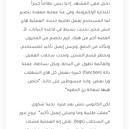
تخيل معي المشهد: إحنا بنبني نظاماً كبيراً
للتجارة الإلكترونية، وفي عنا عملية معقدة بتصير
لما المستخدم يعمل طلبية جديدة. العملية هاي
مش مجرد تحديث بسيط في قاعدة البيانات، لأ،
القصة أكبر من هيك. لازم نخصم من المخزون،
ونتأكد من الدفع، ونرسل إيميل تأكيد للمستخدم،
ونخطر قسم الشحن، ونحدث سجلات العميل،
والقائمة تطول. في البداية، وبكل بساطة، عملنا
دالة (function) كبيرة بتعمل كل هاي الشغلات
ورا بعض. وكنا مبسوطين على حالنا، “خلص،
هيها شغالة زي الحلاوة”.
لكن الكابوس بلش بعد فترة. تجينا شكوى:
“عملت طلبية وما وصلني إيميل تأكيد”. نروح ندور
في السجلات (logs)، نلاقي إنه العملية فشلت