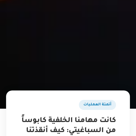
أتمتة العمليات
كانت مهامنا الخلفية كابوساً
من السباغيتي: كيف أنقذتنا