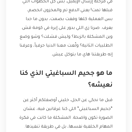
في مرحلة إرسال الإيميل، بس كل الخطوات اللي
قبلها تمت! يعني الدفع تم والمخزون انخصم،
بس العملية كلها وقفت بصمت، بدون ما حدا
يعرف. صرنا زي اللي بدور على إبرة في كومة قش.
وين المشكلة بالزبط؟ وليش فشلت؟ وشو وضع
الطلبيات الثانية؟ ولّعت معنا الدنيا حرفياً، وعرفنا
إنه طريقتنا هاي ما بتوكل عيش.
ما هو جحيم السباغيتي الذي كنا
نعيشه؟
قبل ما نحكي عن الحل، خليني أوصفلكم أكثر عن
“جحيم السباغيتي” اللي كنا غرقانين فيه، عشان
الصورة تكون واضحة. المشكلة ما كانت في فكرة
المهام الخلفية نفسها، بل في طريقة تنفيذها.