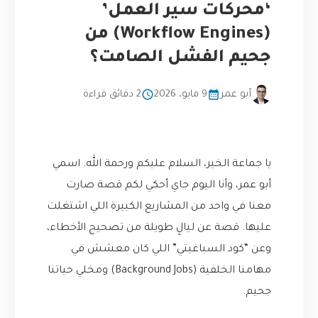
‘محركات سير العمل’
(Workflow Engines) من
جحيم الفشل الصامت؟
أبو عمر
9 مايو، 2026
2 دقائق قراءة
يا جماعة الخير، السلام عليكم ورحمة الله. اسمي
أبو عمر، وأنا اليوم جاي أحكي لكم قصة صارت
معنا في واحد من المشاريع الكبيرة اللي اشتغلت
عليها. قصة عن ليالٍ طويلة من تصحيح الأخطاء،
وعن “كود السباغيتي” اللي كان معشش في
مهامنا الخلفية (Background Jobs) ومخلي حياتنا
جحيم.