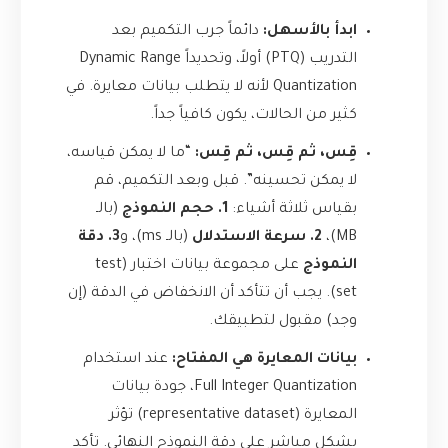
ابدأ بالأسهل:
دائماً جرب التكميم بعد
التدريب (PTQ) أولاً، وتحديداً Dynamic Range
Quantization لأنه لا يتطلب بيانات معايرة. في
كثير من الحالات، يكون كافياً جداً.
قِس، ثم قِس، ثم قِس:
“ما لا يمكن قياسه،
لا يمكن تحسينه”. قبل وبعد التكميم، قم
بقياس ثلاثة أشياء:
1. حجم النموذج
(بالـ
MB)،
2. سرعة الاستدلال
(بالـ ms)، و
3. دقة
النموذج
على مجموعة بيانات اختبار (test
set). يجب أن تتأكد أن الانخفاض في الدقة (إن
وجد) مقبول لتطبيقك.
بيانات المعايرة هي المفتاح:
عند استخدام
Full Integer Quantization، جودة بيانات
المعايرة (representative dataset) تؤثر
بشكل مباشر على دقة النموذج النهائي. تأكد