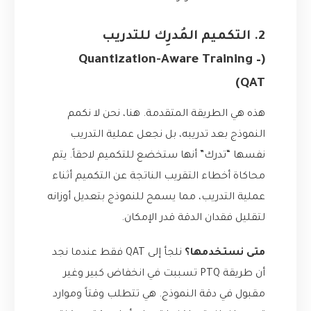
2. التكميم المُدرِك للتدريب
(Quantization-Aware Training –
QAT)
هذه هي الطريقة المتقدمة. هنا، نحن لا نكمم
النموذج بعد تدريبه، بل نجعل عملية التدريب
نفسها “تدرك” أنها ستخضع للتكميم لاحقاً. يتم
محاكاة أخطاء التقريب الناتجة عن التكميم أثناء
عملية التدريب، مما يسمح للنموذج بتعديل أوزانه
لتقليل فقدان الدقة قدر الإمكان.
متى نستخدمها؟
نلجأ إلى QAT فقط عندما نجد
أن طريقة PTQ تسببت في انخفاض كبير وغير
مقبول في دقة النموذج. هي تتطلب وقتاً وموارد