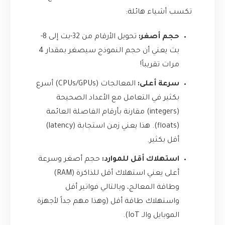
تكسب أشياء هائلة:
حجم أصغر:
تحويل الأرقام من 32-بت إلى 8-
بت يعني أن حجم النموذج سيصغر بمقدار 4
مرات تقريباً!
سرعة أعلى:
المعالجات (CPUs/GPUs) أسرع
بكثير في التعامل مع الأعداد الصحيحة
(integers) مقارنة بأرقام الفاصلة العائمة
(floats). هذا يعني زمن استجابة (latency)
أقل بكثير.
استهلاك أقل للموارد:
حجم أصغر وسرعة
أعلى يعني استهلاك أقل للذاكرة (RAM)
وطاقة المعالج، وبالتالي فواتير أقل
واستهلاك طاقة أقل (وهذا مهم جداً لأجهزة
الموبايل والـ IoT).