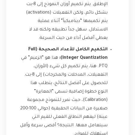
الإطلاق. يتم تكميم أوزان النموذج إلى 8-بت
بشكل دائم، ولكن التفعيلات (activations)
يتم تكميمها “ديناميكياً” أثناء عملية
الاستدلال. سهل جداً تطبيقه ولكنه قد لا
يعطي أفضل أداء من حيث السرعة.
التكميم الكامل للأعداد الصحيحة (Full
Integer Quantization):
هذا هو “الزعيم” في
PTQ. هنا، يتم تكميم كل شيء (الأوزان،
التفعيلات، المدخلات والمخرجات) إلى 8-بت.
للحصول على أفضل النتائج، يتطلب هذا
النوع خطوة إضافية تسمى “المعايرة”
(Calibration)، حيث نمرر للنموذج مجموعة
صغيرة من البيانات الحقيقية (حوالي 100-200
عينة) ليفهم النطاق الفعلي للقيم التي
سيتعامل معها. النتيجة؟ أقصى سرعة وأقل
استهلاك للموارد.