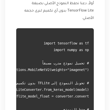
أولاً، دعنا نحفظ النموذج الأصلي بصيغة
TensorFlow Lite بدون أي تكميم لنرى حجمه
الأصلي.