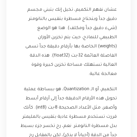
عشان نفهم التكميم، تخيل إنك بتبني مجسم
دقيق جداً وبتحتاج مسطرة بتقيس بالنانومتر
(شيء دقيق جداً ومكلف). هذا هو الوضع
الطبيعي للنماذج، حيث يتم تخزين الأوزان
(weights) الخاصة بها بأرقام دقيقة جداً تسمى
الفاصلة العائمة 32-بت (float32). هذه الدقة
العالية تستهلك مساحة تخزين كبيرة وقوة
معالجة عالية.
التكميم، أو الـ Quantization، هو ببساطة عملية
تحويل هذه الأرقام الدقيقة جداً إلى أرقام أبسط
وأصغر، مثل الأعداد الصحيحة 8-بت (int8). كأنك
قررت تستخدم مسطرة عادية بتقيس بالمليمتر
بدل مسطرة النانومتر. نعم، رح تخسر جزء بسيط
جداً من الدقة (أحياناً لا يذكر)، لكن بالمقابل رح