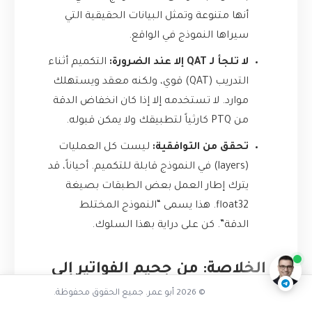
أنها متنوعة وتمثل البيانات الحقيقية التي
سيراها النموذج في الواقع.
لا تلجأ لـ QAT إلا عند الضرورة:
التكميم أثناء
التدريب (QAT) قوي، ولكنه معقد ويستهلك
موارد. لا تستخدمه إلا إذا كان انخفاض الدقة
من PTQ كارثياً لتطبيقك ولا يمكن قبوله.
تحقق من التوافقية:
ليست كل العمليات
(layers) في النموذج قابلة للتكميم. أحياناً، قد
يترك إطار العمل بعض الطبقات بصيغة
تفاعل مع الذكاء الاصطناعي
float32. هذا يسمى “النموذج المختلط
الدقة”. كن على دراية بهذا السلوك.
ناقشنا على تليجرام
@AbuOmarTech_bot
الخلاصة: من جحيم الفواتير إلى
© 2026 أبو عمر. جميع الحقوق محفوظة.
نعيم الكفاءة 😌