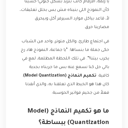
يا زلمة، الأرقام كانت بتزيد بشكل جنوني! حسينا
كأن النموذج اللي بنيناه مش بس بحلل تعليقات،
لأ، قاعد بياكل موارد السيرفر أكل وبيحرق
مصارينا حرق.
في اجتماع طارئ، والكل متوتر، واحد من الشباب
حكى جملة ما بنساها: “يا جماعة، النموذج هاد رح
يخرب بيتنا!”. في تلك اللحظة المظلمة، لمع في
بالي حل كنا نسمع عنه بس ما جربناه بجدية
كافية:
تكميم النماذج (Model Quantization)
.
كان هذا هو الخيط الذي تعلقنا به، والذي أنقذنا
فعلاً من جحيم فواتير الحوسبة.
ما هو تكميم النماذج (Model
Quantization) ببساطة؟