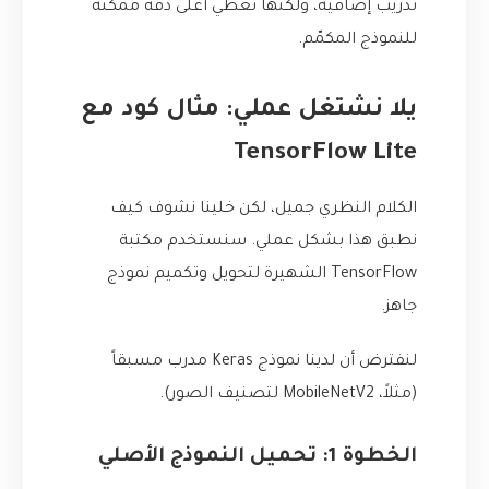
تدريب إضافية، ولكنها تعطي أعلى دقة ممكنة
للنموذج المكمّم.
يلا نشتغل عملي: مثال كود مع
TensorFlow Lite
الكلام النظري جميل، لكن خلينا نشوف كيف
نطبق هذا بشكل عملي. سنستخدم مكتبة
TensorFlow الشهيرة لتحويل وتكميم نموذج
جاهز.
لنفترض أن لدينا نموذج Keras مدرب مسبقاً
(مثلاً، MobileNetV2 لتصنيف الصور).
الخطوة 1: تحميل النموذج الأصلي