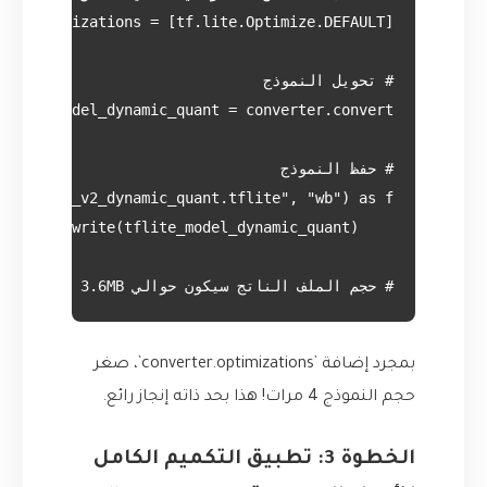
# حجم الملف الناتج سيكون حوالي 3.6MB (أصغر بـ 4 مرات!)

بمجرد إضافة `converter.optimizations`، صغر
حجم النموذج 4 مرات! هذا بحد ذاته إنجاز رائع.
الخطوة 3: تطبيق التكميم الكامل