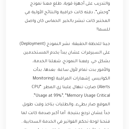
والتدريب على أجهزة قوية، طلع معنا نموذج
“وحش”، دقته كانت خرافية والنتائج الأولية في
المختبر كانت تبشر بالخير. الحماس كان واصل
للسما!
جينا للحظة الحقيقة: نشر النموذج (Deployment)
على السيرفرات عشان يبدأ يخدم المستخدمين
بشكل حي. رفعنا النموذج، شغلنا الخدمة،
والأمور بدت تمام لأول ساعة. بعدها، بدأت
الكوابيس. إشعارات المراقبة (Monitoring
Alerts) صارت تنهال علينا زي المطر: “CPU
Usage at 99%”, “Memory Usage Critical”.
الموقع صار بطيء، والطلبات بتاخذ وقت طويل
جداً عشان ترجع بنتيجة. أما أكبر صدمة كانت لما
فتحنا لوحة تحكم الفواتير في الخدمة السحابية…