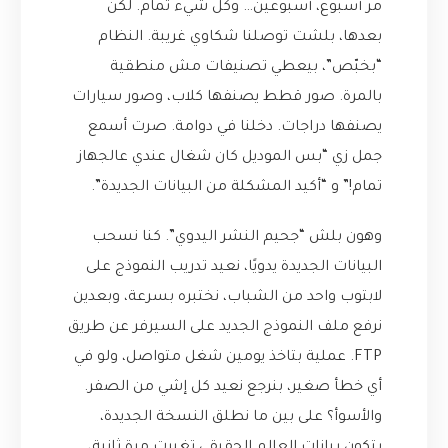
مر أسبوع، أسبوعين… وكل شيء تمام. لكن
بعدها، بلشت توصلنا شكاوي غريبة. النظام
“بخبّص”، بيعطي تصنيفات مش منطقية
بالمرة. صور قطط يصنفها كلاب، وصور سيارات
يصنفها دراجات. دخلنا في دوامة. صرت أسمع
جمل زي “بس الموديل كان شغال عندي عالجهاز
تمام!” و “أكيد المشكلة من البيانات الجديدة”.
وهون بلش “جحيم النشر اليدوي”. كنا نسحب
البيانات الجديدة يدويًا، نعيد تدريب النموذج على
لابتوب واحد من الشباب، نختبره بسرعة، وبعدين
نرفع ملف النموذج الجديد على السيرفر عن طريق
FTP. عملية بتاخذ يومين شغل متواصل، ولو في
أي خطأ صغير، بنرجع نعيد كل إشي من الصفر.
والأسوأ؟ على بين ما نطلق النسخة الجديدة،