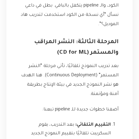
الكود، والـ pipeline يتكفل بالباقي. بطل في داعي
نسأل “أي نسخة من الكود استخدمت لتدريب هاد
الموديل؟”.
المرحلة الثالثة: النشر المراقب
والمستمر (CD for ML)
بعد تدريب النموذج تلقائيًا، تأتي مرحلة “النشر
المستمر” (Continuous Deployment). هنا الهدف
هو نشر النموذج الجديد في بيئة الإنتاج بطريقة
آمنة ومؤتمتة.
أضفنا خطوات جديدة للـ pipeline تبعنا:
التقييم التلقائي:
بعد التدريب، يقوم
السكريبت تلقائيًا بتقييم النموذج الجديد