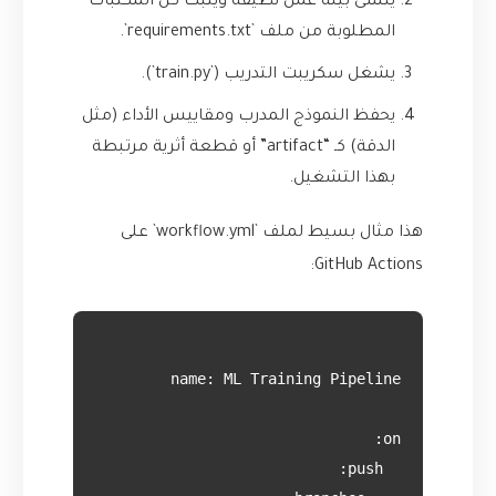
ينشئ بيئة عمل نظيفة ويثبت كل المكتبات
المطلوبة من ملف `requirements.txt`.
يشغل سكريبت التدريب (`train.py`).
يحفظ النموذج المدرب ومقاييس الأداء (مثل
الدقة) كـ “artifact” أو قطعة أثرية مرتبطة
بهذا التشغيل.
هذا مثال بسيط لملف `workflow.yml` على
GitHub Actions: