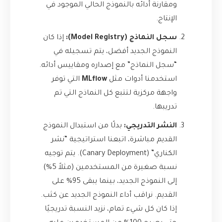
ومقارنة أدائه بالنموذج الحالي الموجود في
الإنتاج.
سجل النماذج (Model Registry):
إذا كان
النموذج الجديد أفضل، يتم تسجيله في
“سجل النماذج” مع إصداره ومقاييس أدائه.
استخدمنا أدوات مثل
MLflow
التي توفر
واجهة مركزية لتتبع كل النماذج التي تم
تدريبها.
النشر التدريجي:
بدلًا من استبدال النموذج
القديم مباشرة، اتبعنا استراتيجية “نشر
الكناري” (Canary Deployment). يتم توجيه
نسبة صغيرة من المستخدمين (مثلاً 5%)
إلى النموذج الجديد، بينما يبقى 95% على
القديم. نراقب أداء النموذج الجديد عن كثب.
إذا كان كل شيء تمام، نزيد النسبة تدريجيًا