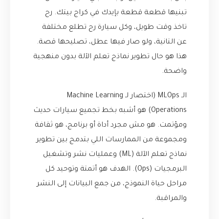
تبنيها قطعة قطعة بإيدك في كراج بيتك. رح
تاخذ وقت طويل، وكل سيارة رح تطلع مختلفة
عن التانية، ولو صار فيها عطل، تصليحها قصة.
هذا هو حال تطوير نماذج تعلم الآلة بدون منهجية
واضحة.
الـ MLOps (اختصار لـ Machine Learning
Operations) هو أشبه بخط تجميع سيارات حديث
ومؤتمت. هو مش مجرد أداة أو برنامج، هو ثقافة
ومجموعة من الممارسات اللي بتدمج بين تطوير
نماذج تعلم الآلة (ML) وعمليات نشر وتشغيل
البرمجيات (Ops). الهدف هو أتمتة وتوحيد كل
مراحل حياة النموذج، من جمع البيانات إلى النشر
والمراقبة.