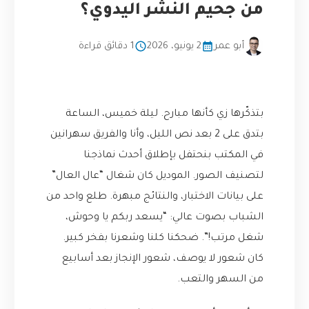
من جحيم النشر اليدوي؟
أبو عمر
2 يونيو، 2026
1 دقائق قراءة
بتذكّرها زي كأنها مبارح. ليلة خميس، الساعة
بتدق على 2 بعد نص الليل، وأنا والفريق سهرانين
في المكتب بنحتفل بإطلاق أحدث نماذجنا
لتصنيف الصور. الموديل كان شغال “عال العال”
على بيانات الاختبار، والنتائج مبهرة. طلع واحد من
الشباب بصوت عالي: “يسعد ربكم يا وحوش،
شغل مرتب!”. ضحكنا كلنا وشعرنا بفخر كبير.
كان شعور لا يوصف، شعور الإنجاز بعد أسابيع
من السهر والتعب.