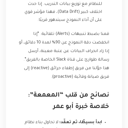
للنظام مع توزيع بيانات التدريب. إذا حدث
اختلاف كبير (Data Drift)، فهذا مؤشر قوي
على أن أداء النموذج سيتدهور قريبًا.
قمنا بضبط تنبيهات (Alerts) تلقائية. “إذا
انخفضت دقة النموذج عن 90% لمدة 10 دقائق، أو
إذا زاد انحراف البيانات عن عتبة معينة، أرسل
رسالة طوارئ على قناة Slack الخاصة بالفريق”.
هذا حوّلنا من فريق إطفاء حرائق (reactive) إلى
فريق صيانة وقائية (proactive).
نصائح من قلب “المعمعة”:
خلاصة خبرة أبو عمر
ابدأ بسيطًا، ثم تعقّد:
لا تحاول بناء نظام