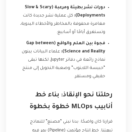
دورات نشر بطيئة ومرعبة (Slow & Scary
Deployments):
كل عملية نشر جديدة كانت
مغامرة محفوفة بالمخاطر والأخطاء اليدوية،
وتستغرق أيامًا أو أسابيع.
فجوة بين العلم والواقع (Gap between
Science and Reality):
علماء البيانات يبنون
نماذج رائعة في دفاتر Jupyter، لكنها تبقى
“حبيسة اللابتوب” وصعبة التحويل إلى منتج
حقيقي ومستقر.
رحلتنا نحو الإنقاذ: بناء خط
أنابيب MLOps خطوة بخطوة
قرارنا كان واضحًا: بدنا نبني “مصنع” للنماذج
تبعتنا. خط إنتاج مؤتمت (Pipeline) يمر فيه