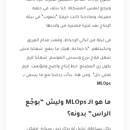
بتكون بيانات العالم الحقيقي تغيرت مرة ثانية،
ونرجع لنفس المشكلة. كنا بنلف في حلقة
مفرغة، ونماذجنا كانت حرفيًا “بتموت” في بيئة
الإنتاج بعد فترة قصيرة من ولادتها.
في ليلة من ليالي الإحباط، وقفت قدام الفريق
وحكيتلهم: “يا جماعة، هيك ما بنفع. شغلنا مش
شغل فلاح بزرع وبستنى الموسم. شغلنا لازم
يكون زي المصنع، خط إنتاج واضح ومؤتمت. لازم
نلاقي حل”. ومن هنا، بدأت رحلتنا مع ما يسمى بـ
.
MLOps
ما هو الـ MLOps وليش “بوجّع
الراس” بدونه؟
بكل بساطة، تخيل لو بدك تبني سيارة. ممكن