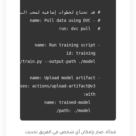
        path: ./model/

فجأة، صار بإمكان أي شخص في الفريق تحديث