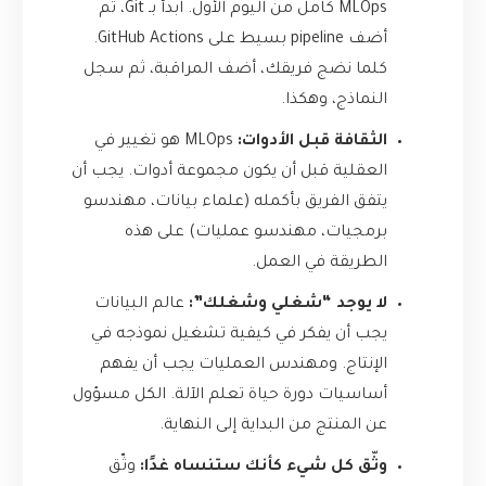
MLOps كامل من اليوم الأول. ابدأ بـ Git، ثم
أضف pipeline بسيط على GitHub Actions.
كلما نضج فريقك، أضف المراقبة، ثم سجل
النماذج، وهكذا.
الثقافة قبل الأدوات:
MLOps هو تغيير في
العقلية قبل أن يكون مجموعة أدوات. يجب أن
يتفق الفريق بأكمله (علماء بيانات، مهندسو
برمجيات، مهندسو عمليات) على هذه
الطريقة في العمل.
لا يوجد “شغلي وشغلك”:
عالم البيانات
يجب أن يفكر في كيفية تشغيل نموذجه في
الإنتاج. ومهندس العمليات يجب أن يفهم
أساسيات دورة حياة تعلم الآلة. الكل مسؤول
عن المنتج من البداية إلى النهاية.
وثّق كل شيء كأنك ستنساه غدًا:
وثّق