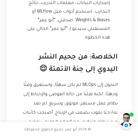
إصدارات البيانات، معلمات التدريب، نتائج
التجارب. استخدم أدوات مثل MLflow أو
Weights & Biases. صدقني، “أبو عمر”
المستقبلي سيدعو لـ “أبو عمر” الحالي على
هذه الخطوة.
الخلاصة: من جحيم النشر
اليدوي إلى جنة الأتمتة 😌
التحول إلى MLOps لم يكن سهلًا، واستغرق وقتًا
تفاعل مع الذكاء الاصطناعي
وجهدًا. لكنه نقلنا من حالة الفوضى والإحباط إلى
ناقشنا على تليجرام
@AbuOmarTech_bot
نظام عمل مستقر، موثوق، وسريع. لم تعد
نماذجنا تموت بصمت في الإنتاج. أصبحت كائنات
حية تتطور وتتكيف مع العالم الحقيقي بفضل
© 2026 أبو عمر. جميع الحقوق محفوظة.
دورة الحياة المؤتمتة التي بنيناها حولها.