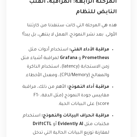
المرحلة الرابعة: المراقبة، القلب
النابض للنظام
هذه هي المرحلة التي كانت ستنقذنا من كارثتنا
الأولى. بعد نشر النموذج، العمل لا ينتهي، بل يبدأ!
مراقبة الأداء الفني:
استخدام أدوات مثل
Prometheus
و
Grafana
لمراقبة أشياء مثل
زمن الاستجابة (latency)، استخدام الذاكرة
والمعالج (CPU/Memory)، ومعدل الأخطاء.
مراقبة أداء النموذج:
الأهم من ذلك، مراقبة
مقاييس جودة النموذج (مثل الدقة، F1-
score) على البيانات الحية.
مراقبة انحراف البيانات والنموذج:
استخدام
مكتبات مثل
Evidently AI
أو
DriftCTL
لمقارنة توزيع البيانات الحالية التي تدخل