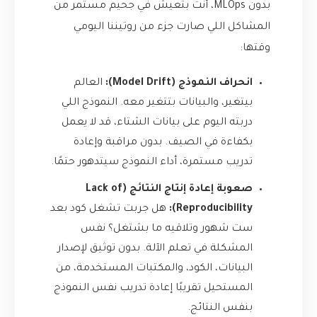
بدون MLOps، أنت بتعيش في جحيم مستمر من
المشاكل اللي صارت جزء من روتيننا اليومي
وقتها:
انحراف النموذج (Model Drift):
العالم
بيتغير، والبيانات بتتغير معه. النموذج اللي
دربته اليوم على بيانات الشتاء، قد لا يعمل
بكفاءة في الصيف. بدون مراقبة وإعادة
تدريب مستمرة، أداء النموذج سيتدهور حتمًا.
صعوبة إعادة إنتاج النتائج (Lack of
Reproducibility):
هل جربت تشغل كود بعد
ست شهور وتلاقيه ما بشتغل؟ نفس
المشكلة في تعلم الآلة. بدون توثيق لإصدار
البيانات، الكود، والمكتبات المستخدمة، من
المستحيل تقريبًا إعادة تدريب نفس النموذج
بنفس النتائج.