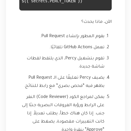
          PERCY_TOKEN: ${{ secrets.PERCY_TOKEN }}

الآن، ماذا يحدث؟
يقوم المطور بإنشاء Pull Request.
تعمل GitHub Actions تلقائيًا.
تقوم بتشغيل Percy، الذي يلتقط لقطات
شاشة جديدة.
يضيف Percy تعليقًا على الـ Pull Request
يظهر فيه “فحص بصري” مع رابط للنتائج.
يمكن لمراجع الكود (Code Reviewer) النقر
على الرابط ورؤية الفروقات البصرية جنبًا إلى
جنب. إذا كان هناك خطأ، يطلب تعديلاً. إذا
كانت التغييرات مقصودة، يضغط على
“Approve” بنقرة واحدة.