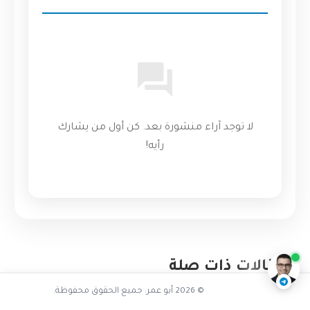
لا توجد آراء منشورة بعد. كن أول من يشارك
رأيه!
تفاعل مع الذكاء الاصطناعي
ناقشنا على تليجرام
@AbuOmarTech_bot
مقالات ذات صلة
© 2026 أبو عمر. جميع الحقوق محفوظة.