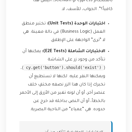
باستخدام Cypress أو Selenium، أليس هذا
كافياً؟”. الجواب، للأسف، لا.
اختبارات الوحدة (Unit Tests):
تختبر منطق
العمل (Business Logic) في دالة معينة. هي
لا “ترى” الواجهة على الإطلاق.
الاختبارات الشاملة (E2E Tests):
يمكنها أن
تتأكد من وجود زر على الشاشة
cy.get('button').should('exist')
)،
(
ويمكنها النقر عليه. لكنها لا تستطيع أن
تخبرك إذا كان هذا الزر نصفه مختفٍ خلف
عنصر آخر، أو أن لونه تغير من الأزرق إلى الأحمر
بالخطأ، أو أن النص بداخله قد خرج عن
حدوده. هي “عمياء” من الناحية البصرية.