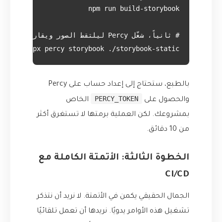
npx percy storybook ./storybook-static
بالطبع، ستحتاج إلى إعداد حساب على Percy
PERCY_TOKEN
والحصول على
الخاص
بمشروعك. لكن العملية برمتها لا تستغرق أكثر
من 10 دقائق.
الخطوة الثالثة: الأتمتة الكاملة مع
CI/CD
الجمال الحقيقي يكمن في الأتمتة. لا نريد أن نتذكر
تشغيل هذه الأوامر يدويًا. نريدها أن تعمل تلقائيًا