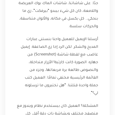
جدًا. على شاشاتنا، شاشات الماك بوك العريضة
واللامعة، كان كل شيء بيبدو “بيرفكت”، زي ما
بنحكي… كل بكسل في مكانه، والألوان متناسقة،
والحركات سلسة.
أرسلنا الإيميل للعميل واحنا بنستنى عبارات
المديح والشكر. لكن الرد إجا زي الصاعقة. إيميل
غاضب مع لقطة شاشة (Screenshot) من
جهازه. الصورة كانت كارثية! الأزرار متداخلة،
والنصوص طالعة برة مربعاتها، وجزء من
القائمة الرئيسية مختفي تمامًا. العميل كتب
جملة واحدة قتلتنا: “هل تختبرون ما ترسلونه
لي؟”.
المشكلة؟ العميل كان بيستخدم نظام ويندوز مع
متصفح مختلف وبشاشة ذات دقة أقل. كل