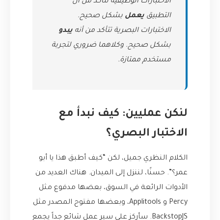
الاختبارات الوظيفية تتأكد من أن
التطبيق
يعمل
بشكل صحيح.
الاختبارات البصرية تتأكد من أنه
يبدو
بشكل صحيح. وكلاهما ضروري لتجربة
مستخدم ممتازة.
لنكن عمليين: كيف نبدأ مع
الاختبار البصري؟
الكلام النظري جميل، لكن “كيف أطبق هذا يا أبو
عمر؟”. حسنًا، لننزل إلى الميدان. هناك العديد من
الأدوات الرائعة في السوق، بعضها مدفوع مثل
Percy
و
Applitools
، وبعضها مفتوح المصدر مثل
BackstopJS
. سأركز على سير عمل شائع جداً يجمع