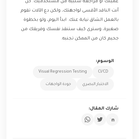
عميلك أو مراجعة سلبية من مستخدميك. كن
أنت الناقد الأقسى لواجهتك، ولكن دع الآلات تقوم
بالعمل الشاق نيابة عنك. ابدأ اليوم، ولو بخطوة
صغيرة، وسترى كيف ستنقذ نفسك وفريقك من
جحيم كان من الممكن تجنبه.
الوسوم:
Visual Regression Testing
CI/CD
الاختبار البصري
جودة الواجهات
شارك المقال: