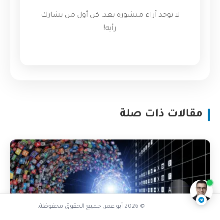
لا توجد آراء منشورة بعد. كن أول من يشارك
رأيه!
مقالات ذات صلة
هل واجهت فوضى بصرية مماثلة
ناقشنا على تليجرام
@AbuOmarTech_bot
© 2026 أبو عمر. جميع الحقوق محفوظة.