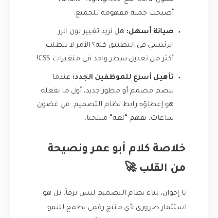
مكون `Card` مع `variant=’highlighted’`”
أصبحت جملة مفهومة للجميع.
صيانة أسهل:
هل نريد تغيير لون الزر
الرئيسي في التطبيق كله؟ الأمر لا يتطلب
أكثر من تعديل سطر واحد في متغيرات CSS!
تأهيل أسرع للموظفين الجدد:
عندما
ينضم مصمم أو مطور جديد، أول ما نفعله
هو إعطاؤه رابط نظام التصميم. في غضون
ساعات، يفهم “لغة” منتجنا.
خلاصة كلام أبو عمر ونصيحة
من القلب 🚀
يا إخوان، بناء نظام التصميم ليس ترفاً، بل هو
استثمار ضروري لأي منتج رقمي يطمح للنمو