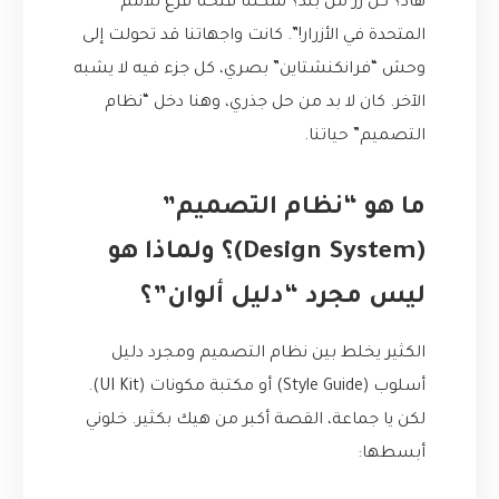
هاد؟ كل زر من بلد؟ شكلنا فتحنا فرع للأمم
المتحدة في الأزرار!”. كانت واجهاتنا قد تحولت إلى
وحش “فرانكنشتاين” بصري، كل جزء فيه لا يشبه
الآخر. كان لا بد من حل جذري، وهنا دخل “نظام
التصميم” حياتنا.
ما هو “نظام التصميم”
(Design System)؟ ولماذا هو
ليس مجرد “دليل ألوان”؟
الكثير يخلط بين نظام التصميم ومجرد دليل
أسلوب (Style Guide) أو مكتبة مكونات (UI Kit).
لكن يا جماعة، القصة أكبر من هيك بكثير. خلوني
أبسطها: