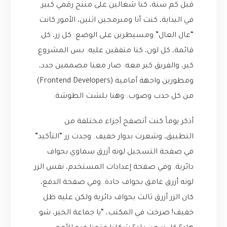
قبل كم سنة، كنا شغالين على منتج رقمي كبير.
في البداية، كنت أنا ومبرمجين اثنين، الأمور كانت
“عال العال” ومسيطرين على الوضع. كل زر، كل
قائمة، كل لون، كنا متفقين عليه. بس المشروع
كبر، والفريق كبر معه. صار معنا مصممين جدد،
ومطورين واجهة أمامية (Frontend Developers)
من كل حدب وصوب. وهنا بلشت الطوشة.
أذكر يوماً كنت أتصفح أجزاء مختلفة من
التطبيق، وشعرت بدوار خفيف. وجدت زر “التأكيد”
في صفحة التسجيل لونه أزرق سماوي بحواف
دائرية. وفي صفحة إعدادات المستخدم، نفس الزر
لونه أزرق غامق بحواف حادة. وفي صفحة الدفع،
كان الزر أزرق ثالث بحواف دائرية ولكن عليه ظل
خفيف! صرخت في المكتب، “يا جماعة الخير، شو