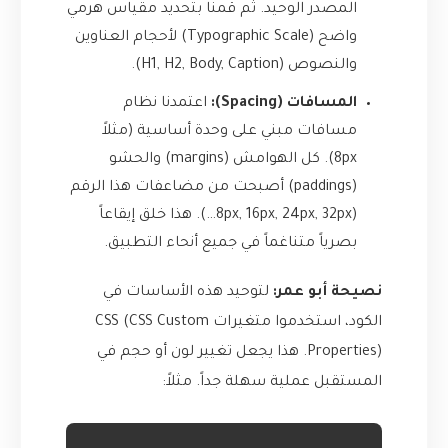
المصدر الوحيد. ثم قمنا بتحديد مقياس هرمي
واضح (Typographic Scale) لأحجام العناوين
والنصوص (H1, H2, Body, Caption).
المسافات (Spacing):
اعتمدنا نظام
مسافات مبني على وحدة أساسية (مثلاً
8px). كل الهوامش (margins) والحشو
(paddings) أصبحت من مضاعفات هذا الرقم
(8px, 16px, 24px, 32px…). هذا خلق إيقاعاً
بصرياً متناغماً في جميع أنحاء التطبيق.
نصيحة أبو عمر:
لتوحيد هذه الأساسات في
الكود، استخدموا متغيرات CSS (CSS Custom
Properties). هذا يجعل تغيير لون أو حجم في
المستقبل عملية سهلة جداً. مثلاً: