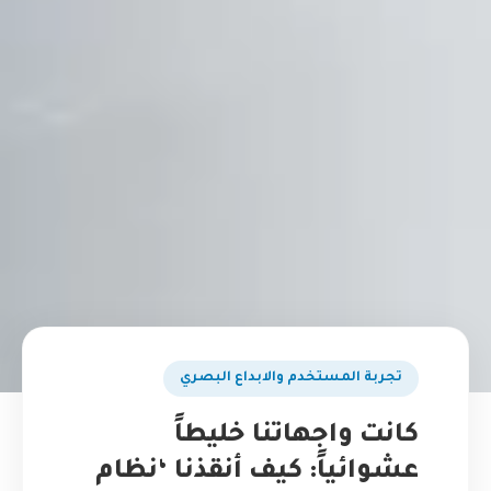
تجربة المستخدم والابداع البصري
كانت واجهاتنا خليطاً
عشوائياً: كيف أنقذنا ‘نظام