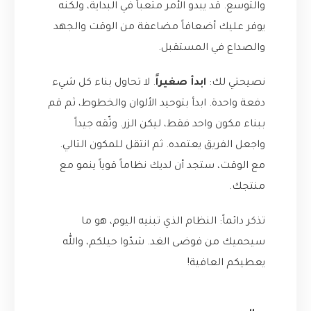
والتوسع. قد يبدو الأمر متعباً في البداية، ولكنه
يوفر عليك أضعافاً مضاعفة من الوقت والجهد
والصداع في المستقبل.
نصيحتي لك:
ابدأ صغيراً
. لا تحاول بناء كل شيء
دفعة واحدة. ابدأ بتوحيد الألوان والخطوط، ثم قم
ببناء مكون واحد فقط، ليكن الزر. وثّقه جيداً
واجعل الفريق يعتمده. ثم انتقل للمكون التالي.
مع الوقت، ستجد أن لديك نظاماً قوياً ينمو مع
منتجك.
تذكر دائماً: النظام الذي تبنيه اليوم، هو ما
سيحميك من فوضى الغد. شدّوا حيلكم، والله
يعطيكم العافية!