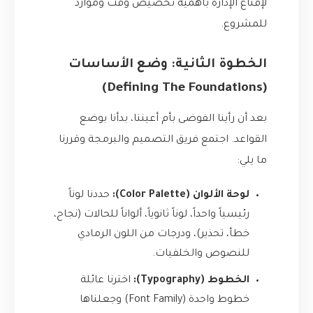
لإقناع الإدارة بأهمية تخصيص وقت وموارد
للمشروع.
الخطوة الثانية: وضع الأساسات
(Defining The Foundations)
بعد أن رأينا الفوضى بأم أعيننا، بدأنا بوضع
القواعد. اجتمع فريق التصميم والبرمجة وقررنا
ما يلي:
لوحة الألوان (Color Palette):
حددنا لوناً
رئيسياً واحداً، لوناً ثانوياً، ألواناً للحالات (نجاح،
خطأ، تحذير)، ودرجات من اللون الرمادي
للنصوص والخلفيات.
الخطوط (Typography):
اخترنا عائلة
خطوط واحدة (Font Family) وجعلناها