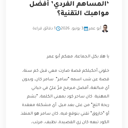
‘المساهم الفردي’ أفضل
مواهبك التقنية؟
أبو عمر
3 يونيو، 2026
1 دقائق قراءة
يا هلا بكل الجماعة، معكم أبو عمر.
خلوني أحكيلكم قصة صارت معي قبل كم سنة،
قصة عن شب اسمه “سامر”. سامر كان، وبدون
أي مبالغة، أفضل مبرمج مرّ عليّ في حياتي
المهنية. كان ساحر كود بمعنى الكلمة، “بشم
ريحة البَغ” من على بعد ميل. أي مشكلة معقدة
أو “خازوق” تقني بنوقع فيه، كان سامر هو المنقذ.
الكود تبعه كان زي القصيدة، نظيف، مرتب،