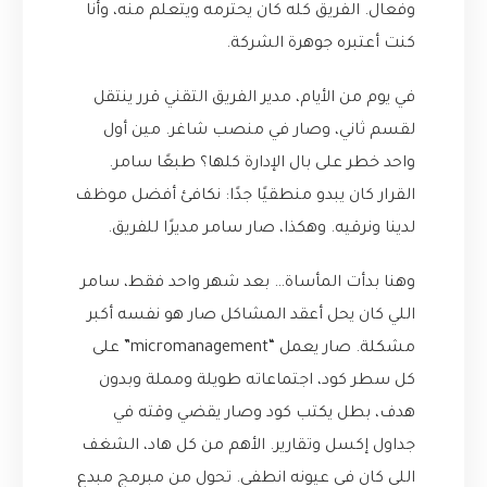
وفعال. الفريق كله كان يحترمه ويتعلم منه، وأنا
كنت أعتبره جوهرة الشركة.
في يوم من الأيام، مدير الفريق التقني قرر ينتقل
لقسم ثاني، وصار في منصب شاغر. مين أول
واحد خطر على بال الإدارة كلها؟ طبعًا سامر.
القرار كان يبدو منطقيًا جدًا: نكافئ أفضل موظف
لدينا ونرقيه. وهكذا، صار سامر مديرًا للفريق.
وهنا بدأت المأساة… بعد شهر واحد فقط، سامر
اللي كان يحل أعقد المشاكل صار هو نفسه أكبر
مشكلة. صار يعمل “micromanagement” على
كل سطر كود، اجتماعاته طويلة ومملة وبدون
هدف، بطل يكتب كود وصار يقضي وقته في
جداول إكسل وتقارير. الأهم من كل هاد، الشغف
اللي كان في عيونه انطفى. تحول من مبرمج مبدع