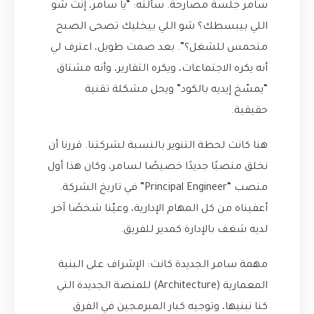
سامر جلسة مصارحة. سألته: “يا سامر، إنت شو
اللي بيبسطك؟ شو اللي بيخليك تصحى الصبح
متحمس للشغل؟”. بعد صمت طويل، اعترف لي
أنه يكره الاجتماعات، ويكره التقارير، وأنه مشتاق
“يمسّخ إيديه بالكود” ويحل مشكلة تقنية
حقيقية.
هنا كانت لحظة التنوير بالنسبة لشركتنا. قررنا أن
نخلق منصبًا جديدًا خصيصًا لسامر، وكان هذا أول
منصب “Principal Engineer” في تاريخ الشركة.
أعفيناه من كل المهام الإدارية، وعيّنا شخصًا آخر
لديه شغف بالإدارة كمدير للفريق.
مهمة سامر الجديدة كانت: الإشراف على البنية
المعمارية (Architecture) للمنصة الجديدة التي
كنا نبنيها، وتوجيه كبار المبرمجين في الفرق