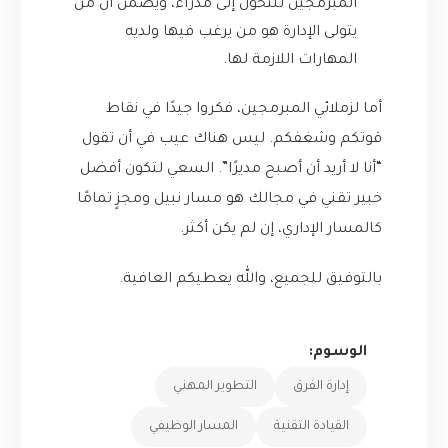
المبرمجين للتحول إلى مدراء، ويضمن أن من
يتولى الإدارة هو من يرغب فيها ولديه
المهارات اللازمة لها.
أما لزملائي المبرمجين، فكروا جيدًا في نقاط
قوتكم وشغفكم. ليس هناك عيب في أن تقول
“أنا لا أريد أن أصبح مديرًا”. السعي لتكون أفضل
خبير تقني في مجالك هو مسار نبيل ومجزٍ تمامًا
كالمسار الإداري، إن لم يكن أكثر.
بالتوفيق للجميع، والله يعطيكم العافية.
الوسوم:
إدارة الفرق
التطوير المهني
القيادة التقنية
المسار الوظيفي