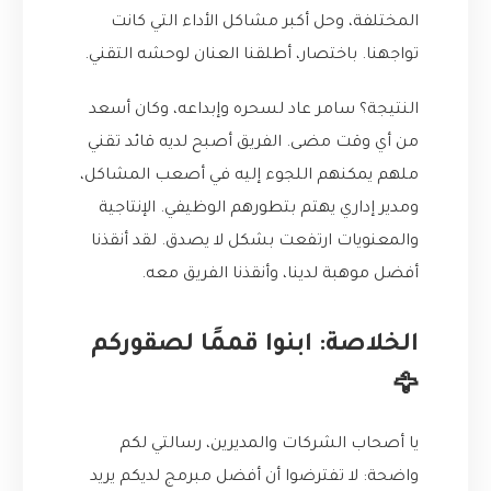
المختلفة، وحل أكبر مشاكل الأداء التي كانت
تواجهنا. باختصار، أطلقنا العنان لوحشه التقني.
النتيجة؟ سامر عاد لسحره وإبداعه، وكان أسعد
من أي وقت مضى. الفريق أصبح لديه قائد تقني
ملهم يمكنهم اللجوء إليه في أصعب المشاكل،
ومدير إداري يهتم بتطورهم الوظيفي. الإنتاجية
والمعنويات ارتفعت بشكل لا يصدق. لقد أنقذنا
أفضل موهبة لدينا، وأنقذنا الفريق معه.
الخلاصة: ابنوا قممًا لصقوركم
🦅
يا أصحاب الشركات والمديرين، رسالتي لكم
واضحة: لا تفترضوا أن أفضل مبرمج لديكم يريد