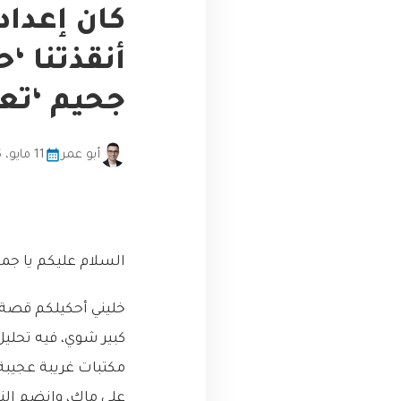
كان إعداد
جحيم ‘تع
أبو عمر
11 مايو، 2026
السلام عليكم يا جما
خليني أحكيلكم قصة
على ماك، وانضم إلن