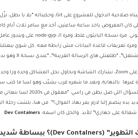
أول يوم لسامر، أعطيناه صلاحية الدخول للمشروع على Git، وح
 اللي كان المفروض ياخذ ساعة ساعتين، أخذ مع سامر ثلاث أيام كام
الجحيم التقني، صدقوني. مرة نسخة البايثون غلط، 
“طلعتلي هاي الرسالة الغريبة!”، “عندي نسخة X وهو بده نسخة Y!”.
قضينا ساعات معه على Zoom، نشارك الشاشة ونحاول نحل المشاكل وحدة ورا 
يرها. بالنهاية، وبعد ما شعره قرب يشيّب وهو لسا ما كتب سط
زبطت الأمور. بس السؤال اللي ضل يطن في 
 بده ينضم إلنا لازم يمر بهاد الموال؟”. من هنا، بلشت رحلة ا
شغالة على جهازي!” للأبد. والحل كان اسمه:
Dev Containers
.
Dev Conta)؟ ببساطة شديدة