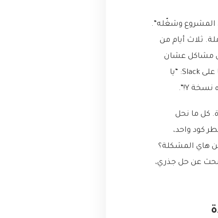
كيناله “يلا يا بطل، نزّل المشروع وشغّله”.
لة. ثلاث أيام من
ومرة الـ node-gyp على ويندوز عامل مشاكل عشان
يترجم مكتبة الـ C++، ومرة تعريفات قاعدة البيانات مش زابطة معه. كل شوي يبعتلنا على Slack: “يا
وحدة. كل ما نحل
ر كود واحد،
راسي: “معقول في 2020s لسا بنعاني من هاي المشكلة؟
لبحث عن حل جذري،