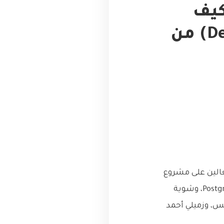
كيف
أنقذتنا ‘حاويات التطوير’ (Dev Containers) من
الين على مشروع
كبير شوي، فيه تحليل بيانات بالبايثون، وواجهة خلفية بـ Node.js، وقاعدة بيانات PostgreSQL، وشوية
 على لينكس، وزميلي أحمد