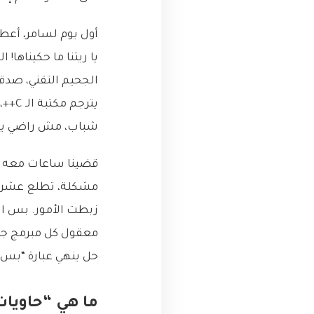
يا ريتنا ما حكيناها!
شباب، مش راضي يشتغل!”، 
مشكلة، تطلع عشرة غ
معقول كل مبرمج جديد
حل ينهي عبارة “بس 
ما هي “حاويات التطوير” (iners