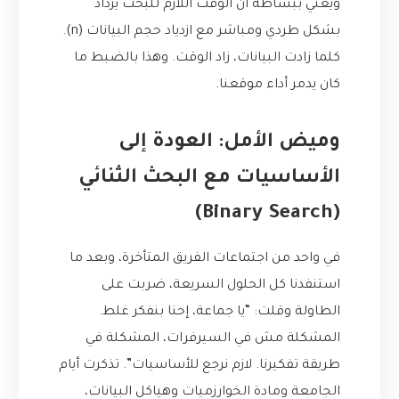
ويعني ببساطة أن الوقت اللازم للبحث يزداد
بشكل طردي ومباشر مع ازدياد حجم البيانات (n).
كلما زادت البيانات، زاد الوقت. وهذا بالضبط ما
كان يدمر أداء موقعنا.
وميض الأمل: العودة إلى
الأساسيات مع البحث الثنائي
(Binary Search)
في واحد من اجتماعات الفريق المتأخرة، وبعد ما
استنفدنا كل الحلول السريعة، ضربت على
الطاولة وقلت: “يا جماعة، إحنا بنفكر غلط.
المشكلة مش في السيرفرات، المشكلة في
طريقة تفكيرنا. لازم نرجع للأساسيات”. تذكرت أيام
الجامعة ومادة الخوارزميات وهياكل البيانات،