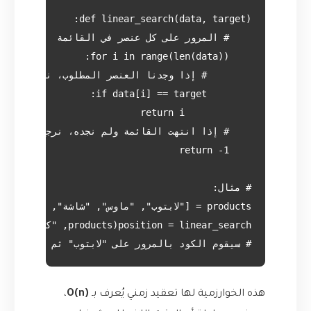
# سيقوم الكود بالمرور على "لابتوب" ثم "ماوس" ث

هذه الخوارزمية لها تعقيد زمني يُعرف بـ
O(n)
،