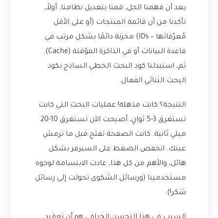
بعد أن فهمنا الحل، قمنا بتعديل نظامنا. أولاً،
تأكدنا من أن قائمة المنتجات (أو على الأقل
مُعرّفاتها – IDs) مخزنة دائمًا بشكل مرتب في
قاعدة البيانات أو في الذاكرة المؤقتة (Cache).
ثم، استبدلنا كود البحث الخطي الساذج بكود
البحث الثنائي الفعال.
النتيجة؟ كانت مذهلة! عمليات البحث التي كانت
تستغرق 3-5 ثوانٍ، أصبحت الآن تستغرق 10-20
ميلي ثانية. كانت الصفحة تفتح قبل ما ترمش
عينك. انخفض الضغط على السيرفر بشكل
هائل، والأهم من كل هذا، عادت الابتسامة لوجوه
مستخدمينا (ورسائل الشكوى تحولت إلى رسائل
شكر!).
السبب في هذا التحسن الخرافي هو أن تعقيد