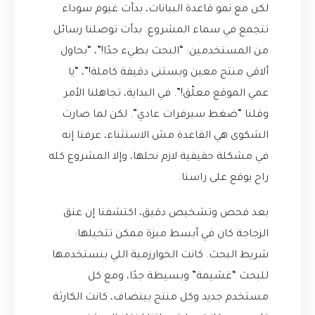
لكن مع نمو قاعدة البيانات، بدأت غيوم سوداء
تتجمع في سماء المشروع. بدأت توصلنا رسائل
من المستخدمين: “البحث بطيء جدًا!”، “بحاول
ألاقي منتج معين وبستنى دقيقة كاملة!”، “يا
عمي الموقع معلّق!”. في البداية، تجاهلنا الأمر
وقلنا “ضغط سيرفرات عادي”. لكن لما صارت
الشكوى هي القاعدة مش الاستثناء، عرفنا إنه
في مشكلة حقيقية لازم نحلها، وإلا المشروع كله
راح يوقع على راسنا.
بعد فحص وتشخيص دقيق، اكتشفنا إن عنق
الزجاجة كان في أبسط ميزة ممكن تتخيلها:
شريط البحث. كانت الخوارزمية اللي بنستخدمها
للبحث “غشيمة” وبسيطة جدًا، ومع كل
مستخدم جديد وكل منتج بينضاف، كانت الكارثة