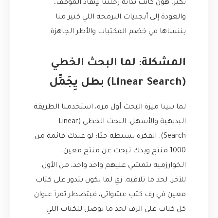
تكبر. هون كانت بداية رحلتنا لإنقاذ الموقف،
والعودة إلى أبجديات البرمجة اللي كثير منا
بننساها في خضم المكتبات والأطر الجاهزة.
المشكلة: لما البحث الخطي
(Linear Search) بطل يِجَمِّل
لما بنينا ميزة البحث أول مرة، استخدمنا الطريقة
البديهية والأسهل: البحث الخطي (Linear
Search). الفكرة بسيطة جدًا: لو عندك قائمة من
1000 منتج وبدك تبحث عن منتج معين،
الخوارزمية بتمشي عليهم واحد واحد، من الأول
للآخر، لحد ما تلاقيه. زي لما تكون بتدور على كتاب
معين في رف كتب عشوائي، فبتضطر تقرأ عنوان
كل كتاب على الرف لحد ما توصل للكتاب اللي