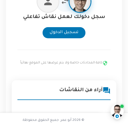
سجل دخولك لعمل نقاش تفاعلي
تسجيل الدخول
كافة المحادثات خاصة ولا يتم عرضها على الموقع نهائياً
هل تعاني مواقع أخرى من نفس
المشكلة
آراء من النقاشات
ناقشنا على تليجرام
@AbuOmarTech_bot
© 2026 أبو عمر. جميع الحقوق محفوظة.