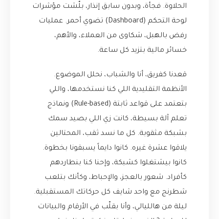
الحلاوة. فجأة، وبدون سابق إنذار، بلّشت مؤشرات
لوحة التحكم (Dashboard) تضوي أحمر. عمليات
رفض بالهبل، شكاوى من العملاء، والأهم،
خسائر مالية بتزيد كل ساعة.
قعدنا كفريق، أنا والشباب، نحلل الموضوع.
الأنظمة التقليدية اللي كنا نستخدمها، واللي
بتعتمد على قواعد ثابتة (Rule-based) ونماذج
تعلم آلة بسيطة، كانت زي اللي بصيد سمك
بشبكة مثقوبة. كل ما نسد ثقب، المحتالين
يلاقوا عشرة غيره. كانوا دايماً يسبقونا بخطوة.
كانوا بيشتغلوا كشبكة، وإحنا كنا بنطاردهم
كأفراد. شعور بالعجز، والإحباط، وكأنك بتلعب
شطرنج مع واحد شايف كل حركاتك المستقبلية.
ليلة من هالليالي، وأنا بقلّب في الأرقام والبيانات