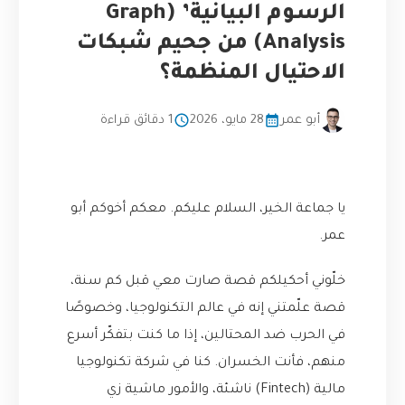
الرسوم البيانية’ (Graph
Analysis) من جحيم شبكات
الاحتيال المنظمة؟
أبو عمر
28 مايو، 2026
1 دقائق قراءة
يا جماعة الخير، السلام عليكم. معكم أخوكم أبو
عمر.
خلّوني أحكيلكم قصة صارت معي قبل كم سنة،
قصة علّمتني إنه في عالم التكنولوجيا، وخصوصًا
في الحرب ضد المحتالين، إذا ما كنت بتفكّر أسرع
منهم، فأنت الخسران. كنا في شركة تكنولوجيا
مالية (Fintech) ناشئة، والأمور ماشية زي