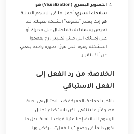
التصوير البصري (Visualization) هو
سلاحك السري:
أجمل ما في الرسوم البيانية
هو إنك بتقدر “تشوف” الشبكة بعينك. لما
تعرض رسمة لشبكة احتيال على مديرك أو
على زملائك اللي مش تقنيين، رح يفهموا
المشكلة وقوة الحل فورًا. صورة واحدة بتغني
عن ألف تقرير.
الخلاصة: من رد الفعل إلى
الفعل الاستباقي
بالآخر يا جماعة، المعركة ضد الاحتيال هي لعبة
قط وفأر ما بتنتهي. لكن باستخدام تحليل
الرسوم البيانية، إحنا غيّرنا قواعد اللعبة. بدل ما
نكون دايماً في وضع “رد الفعل”، بنركض ورا