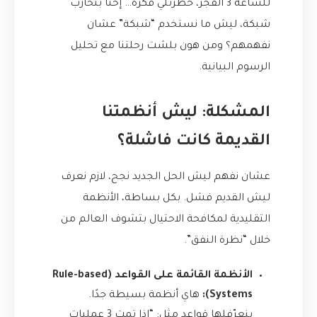
للساعة 3 الفجر، خطرتلي فكرة… إحنا بنحارب
شبكة، ليش ما نستخدم “شبكة” عشان
نفهمهم؟ ومن هون بلشت رحلتنا مع تحليل
الرسوم البيانية.
المشكلة: ليش أنظمتنا
القديمة كانت فاشلة؟
عشان نفهم ليش الحل الجديد نجح، لازم نعرف
ليش القديم فشل. بكل بساطة، الأنظمة
التقليدية لمكافحة الاحتيال بتشوف العالم من
خلال “نظرة النفق”.
الأنظمة القائمة على القواعد (Rule-based
Systems):
هاي أنظمة بسيطة جدًا.
بنعرّفلها قواعد مثل: “إذا تمت 3 عمليات