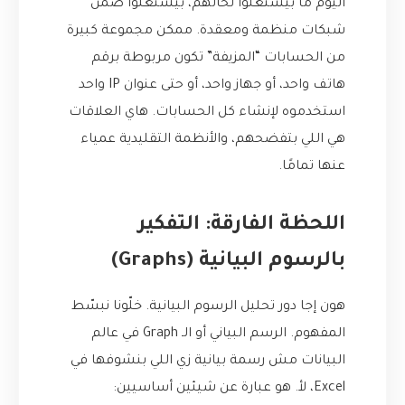
اليوم ما بيشتغلوا لحالهم، بيشتغلوا ضمن
شبكات منظمة ومعقدة. ممكن مجموعة كبيرة
من الحسابات “المزيفة” تكون مربوطة برقم
هاتف واحد، أو جهاز واحد، أو حتى عنوان IP واحد
استخدموه لإنشاء كل الحسابات. هاي العلاقات
هي اللي بتفضحهم، والأنظمة التقليدية عمياء
عنها تمامًا.
اللحظة الفارقة: التفكير
بالرسوم البيانية (Graphs)
هون إجا دور تحليل الرسوم البيانية. خلّونا نبسّط
المفهوم. الرسم البياني أو الـ Graph في عالم
البيانات مش رسمة بيانية زي اللي بنشوفها في
Excel، لأ. هو عبارة عن شيئين أساسيين: