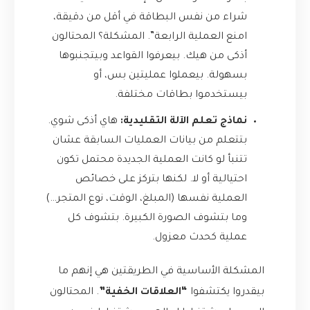
شراء من نفس البطاقة في أقل من دقيقة،
امنع العملية الرابعة”. المشكلة؟ المحتالون
أذكى من هيك. بيعرفوا القواعد وبيتجنبوها
بسهولة. بيعملوا عمليتين بس، أو
بيستخدموا بطاقات مختلفة.
نماذج تعلم الآلة التقليدية:
هاي أذكى شوي.
بتتعلم من بيانات العمليات السابقة عشان
تتنبأ لو كانت العملية الجديدة محتمل تكون
احتيالية أو لا. لكنها بتركز على خصائص
العملية نفسها (المبلغ، الوقت، نوع المتجر…)
وما بتشوف الصورة الكبيرة. بتشوف كل
عملية كحدث معزول.
المشكلة الأساسية في الطريقتين هي إنهم ما
بيقدروا يكتشفوا
“العلاقات الخفية”
. المحتالون