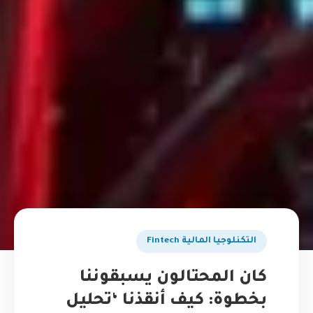
التكنلوجيا المالية Fintech
كان المحتالون يسبقوننا
بخطوة: كيف أنقذنا ‘تحليل