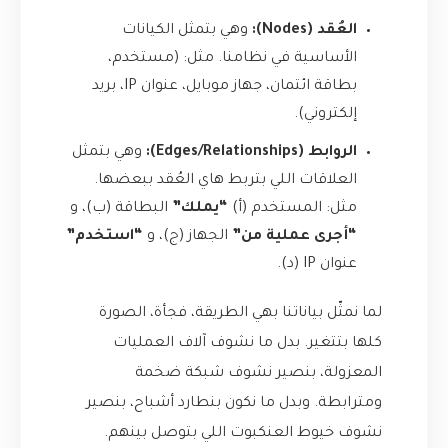
العُقد (Nodes):
وهي بتمثل الكيانات
الأساسية في نظامنا. مثل: (مستخدم،
بطاقة ائتمان، جهاز موبايل، عنوان IP، بريد
إلكتروني).
الروابط (Edges/Relationships):
وهي بتمثل
العلاقات اللي بتربط هاي العُقد ببعضها.
مثل: المستخدم (أ)
“يملك”
البطاقة (ب)، و
“أجرى عملية من”
الجهاز (ج)، و
“استخدم”
عنوان IP (د).
لما نمثّل بياناتنا بهي الطريقة، فجأة، الصورة
كلها بتتغير. بدل ما نشوف آلاف العمليات
المعزولة، بنصير نشوف شبكة ضخمة
ومترابطة. وبدل ما نكون بنطارد أشباح، بنصير
نشوف خيوط العنكبوت اللي بتوصل بينهم.