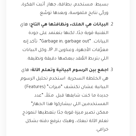
بسيط: مستخدم، بطاقة، جهاز. أثبت الفكرة،
ورجّي نتايج ملموسة، وبعدها توسّع.
البيانات هي الملك، ونظافتها هي التاج:
هاي
التقنية قوية جدًا، لكنها بتعتمد على جودة
البيانات. “Garbage in, garbage out”. تأكد إنه
معرّفات الأجهزة، وعناوين الـ IP، وكل البيانات
اللي بتربط العُقد ببعضها دقيقة ونظيفة.
اجمع بين الرسوم البيانية وتعلم الآلة:
هاي
هي الخلطة السحرية. استخدم تحليل الرسوم
البيانية عشان تكتشف “ميزات” (Features)
جديدة ما كنت شايفها قبل. مثلاً، “عدد
المستخدمين اللي بيشاركوا هذا الجهاز”
ممكن تصير ميزة قوية جدًا بتعطيها لنموذج
تعلم الآلة تبعك، وهيك بترفع دقته بشكل
خرافي.