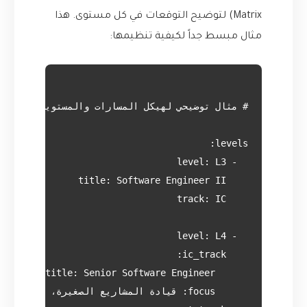
Matrix) لتوضيح التوقعات في كل مستوى. هذا
مثال مبسط جداً لكيفية تنظيمها: