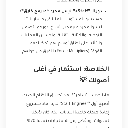
على التجربة والملاحظات.
دور الـ “Staff+” ليس مجرد “مبرمج خارق”:
مهندسو المستويات العليا في مسار الـ IC
ليسوا مجرد مبرمجين أسرع. دورهم يتضمن
التوجيه، والكتابة التقنية، وتحسين العمليات،
والتأثير على نطاق أوسع. هم “مضاعِفو
القوة” (Force Multipliers) للفرق من حولهم.
الخلاصة: استثمار في أغلى
أصولك 💡
ماذا حدث لـ “سامر”؟ بعد تطبيق النظام الجديد،
أصبح أول “Staff Engineer” لدينا. قاد مشروع
إعادة هيكلة قاعدة البيانات الذي كان يؤرقنا
لسنوات، وخفّض زمن الاستجابة بنسبة 70%.