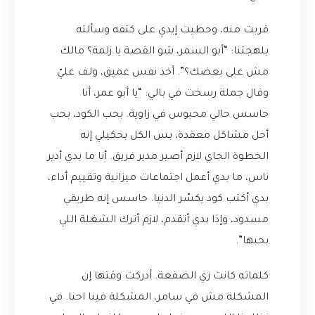
قربت منه، وحطيت إيدي على كتفه وسألته
بلهجتنا: “أبو السمر، شو القصة يا زلمة؟ مالك
مش على بعضك؟”. أخذ نفس عميق، ولف عليّ
وقال جملة رسخت في بالي: “يا أبو عمر، أنا
حاسس حالي محبوس في زاوية. بحب الكود، بحب
أحل مشاكل معقدة، بس الكل بحكيلي إنه
الخطوة الجاي لازم أصير مدير فريق. أنا ما بدي أدير
ناس، ما بدي أعمل اجتماعات ميزانية وتقييم أداء،
بدي أكتب كود يكسّر الدنيا. حاسس إنه طريقي
مسدود، وإذا بدي أتقدم، لازم أترك الشغلة اللي
بحبها”.
كلماته كانت زي الصفعة. أدركت وقتها إن
المشكلة مش في سامر، المشكلة فينا احنا. في