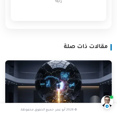
رأيه!
مقالات ذات صلة
ما هي المسارات الوظيفية المزدوجة
ناقشنا على تليجرام
@AbuOmarTech_bot
© 2026 أبو عمر. جميع الحقوق محفوظة.