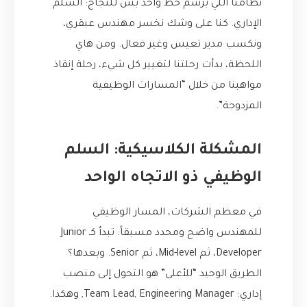
نظامنا اللي برسم خط واحد بس للنجاح: السلم
الإداري. كنا على وشك نخسر مهندس عبقري،
ونكسب مدير تعيس وغير فعال. ومن هاي
اللحظة، بدأت رحلتنا لتغيير كل شيء، رحلة إنقاذ
مواهبنا من خلال “المسارات الوظيفية
المزدوجة”.
المشكلة الكلاسيكية: السلم
الوظيفي ذو الاتجاه الواحد
في معظم الشركات، المسار الوظيفي
للمهندس واضح ومحدد مسبقاً: تبدأ كـ Junior
Developer، ثم Mid-level، ثم Senior. وبعدها؟
الطريق الوحيد “للأعلى” هو التحول إلى منصب
إداري: Team Lead, Engineering Manager, وهكذا.