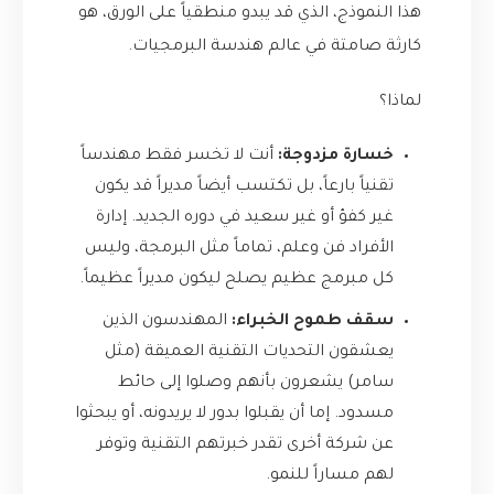
هذا النموذج، الذي قد يبدو منطقياً على الورق، هو
كارثة صامتة في عالم هندسة البرمجيات.
لماذا؟
خسارة مزدوجة:
أنت لا تخسر فقط مهندساً
تقنياً بارعاً، بل تكتسب أيضاً مديراً قد يكون
غير كفؤ أو غير سعيد في دوره الجديد. إدارة
الأفراد فن وعلم، تماماً مثل البرمجة، وليس
كل مبرمج عظيم يصلح ليكون مديراً عظيماً.
سقف طموح الخبراء:
المهندسون الذين
يعشقون التحديات التقنية العميقة (مثل
سامر) يشعرون بأنهم وصلوا إلى حائط
مسدود. إما أن يقبلوا بدور لا يريدونه، أو يبحثوا
عن شركة أخرى تقدر خبرتهم التقنية وتوفر
لهم مساراً للنمو.