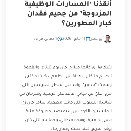
أنقذنا ‘المسارات الوظيفية
المزدوجة’ من جحيم فقدان
كبار المطورين؟
أبو عمر
11 مايو، 2026
1 دقائق قراءة
بتذكرها زي كأنها مبارح. كان يوم ثلاثاء، والقهوة
الصبح ما كان إلها نفس الطعم. دخلت مكتبي
وشفت “سامر”، واحد من أشطر المبرمجين اللي
مروا عليّ في حياتي، قاعد على كرسيه وسرحان في
شاشة اللابتوب اللي كانت مطفية. سامر كان زي
المايسترو، الكود بين إيديه بصير معزوفة فنية.
بس إله فترة، وهجه مطفي، وحماسه اللي كان
يولّع الفريق كله، خفت وصار رماد.