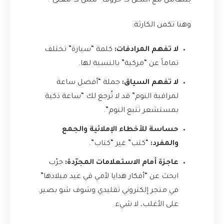
بتتعامل مع النص كـ”حروف” مش كـ”معنى”.
وهنا تكمن الكارثة:
لا تفهم المرادفات:
كلمة “سيارة” تختلف
تماماً عن “مركبة” بالنسبة لها.
لا تفهم السياق:
جملة “أفضل ساعة
لمراقبة النوم” قد لا تُرجع لك “ساعة ذكية
بمستشعر تتبع النوم”.
حساسة للأخطاء الإملائية والجمع
والمفرد:
“كتب” غير “كتاب”.
عاجزة أمام الاستعلامات المجرّدة:
جرّب
ابحث عن “أفكار هدايا لأمي في عيد ميلادها”
في متجر إلكتروني تقليدي وشوف شو بصير.
على الأغلب، لا شيء.