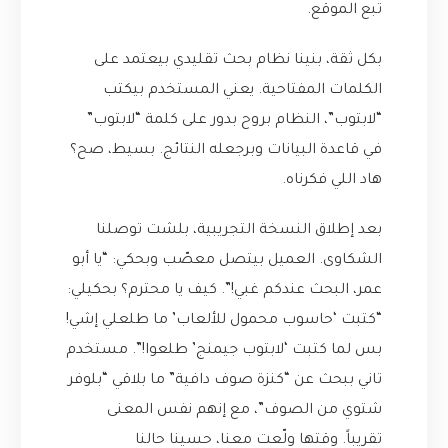
تبع الموقع.
بكل ثقة، بنينا نظام بحث تقليدي بيعتمد على
الكلمات المفتاحية. يعني المستخدم بيكتب
“لابتوب”، النظام بروح بدور على كلمة “لابتوب”
في قاعدة البيانات وبرجعله النتائج. بسيط، صح؟
هاد اللي فكرناه.
بعد إطلاق النسخة التجريبية، بلشت توصلنا
الشكاوى. العميل بيتصل معصّب وبحكي: “يا أبو
عمر، البحث عندكم غبي!”. كيف يا محترم؟ بحكيلي:
“كتبت ‘حاسوب محمول للألعاب’ ما طلعلي إشي!
بس لما كتبت ‘لابتوب جيمنج’ طلعوا!”. مستخدم
تاني ببحث عن “كنزة صوف دافية” ما بلاقي “بلوفر
شتوي من الصوف”، مع إنهم نفس المعنى
تقريباً. وقتها ولّعت معنا، حسينا حالنا