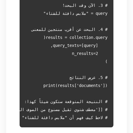
# لاحظ كيف فهم أن "ملابس دافئة للشتاء" أقرب للم
