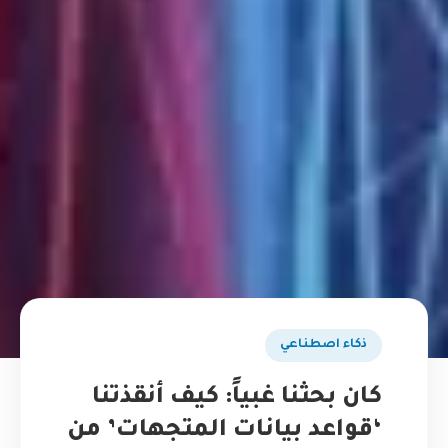
ذكاء اصطناعي
كان بحثنا غبياً: كيف أنقذتنا
‘قواعد بيانات المتجهات’ من