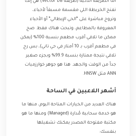
أما الطريقة الذكية (طريقة Vector DB) هي إنك
تفتح الخريطة اللي مقسمة مسبقاً لأحياء،
وتروح مباشرة على “الحي الإيطالي” أو الأحياء
المعروفة بالمطاعم، وتبحث هناك فقط. صح
ممكن ما تلاقي أقرب مطعم بنسبة 100% (يمكن
في مطعم أقرب بـ 10 أمتار في حي تاني)، بس رح
تلاقي نتيجة ممتازة بنسبة 99.9% وبجزء صغير
جداً من الوقت والجهد. هذا هو جوهر خوارزميات
ANN مثل HNSW.
أشهر اللاعبين في الساحة
هناك العديد من الخيارات المتاحة اليوم، منها ما
هو خدمة سحابية مُدارة (Managed) ومنها ما هو
مكتبة مفتوحة المصدر يمكنك تشغيلها
بنفسك: