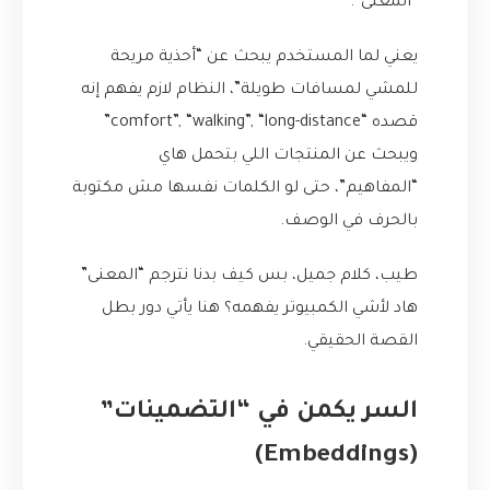
“المعنى”.
يعني لما المستخدم يبحث عن “أحذية مريحة
للمشي لمسافات طويلة”، النظام لازم يفهم إنه
قصده “comfort”, “walking”, “long-distance”
ويبحث عن المنتجات اللي بتحمل هاي
“المفاهيم”، حتى لو الكلمات نفسها مش مكتوبة
بالحرف في الوصف.
طيب، كلام جميل، بس كيف بدنا نترجم “المعنى”
هاد لأشي الكمبيوتر يفهمه؟ هنا يأتي دور بطل
القصة الحقيقي.
السر يكمن في “التضمينات”
(Embeddings)