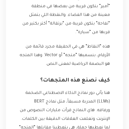
“أمير” بتكون قريبة من بعضها في منطقة
معينة من هذا الفضاء. والنقطة اللي بتمثل
“تفاحة” بتكون قريبة من “برتقالة” أكتر بكتير من
قربها من “سيارة”.
هذه “النقاط” هي في الحقيقة مجرد قائمة من
الأرقام، بنسميها “متجه” أو Vector. وهذا المتجه
هو البصمة الرياضية لمعنى النص.
كيف نصنع هذه المتجهات؟
هنا يأتي دور نماذج الذكاء الاصطناعي الضخمة
(LLMs) المدربة مسبقاً، مثل نماذج BERT
ورفاقه. هاي النماذج قرأت مليارات النصوص من
الإنترنت وتعلمت العلاقات الدقيقة بين الكلمات.
لما نعطيها جملة، هي بتعطينا مقابلها “المتجه”