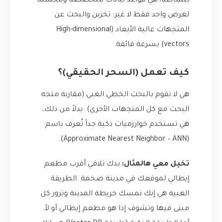
ببساطة، هي قواعد بيانات متخصصة ومُحسّنة
لغرض واحد فقط لا غير: تخزين والبحث عن
المتجهات عالية الأبعاد (High-dimensional
vectors) بسرعة فائقة.
كيف تعمل (السحر الحقيقي)؟
هي لا تقوم بالبحث الخطي الغبي (مقارنة متجه
البحث مع كل المتجهات الأخرى). بدلاً من ذلك،
هي تستخدم خوارزميات ذكية جداً تُعرف باسم
(Approximate Nearest Neighbor – ANN).
تخيل معي هالمثال:
بدك تلاقي أقرب مطعم
إيطالي لموقعك في مدينة ضخمة. الطريقة
الغبية هي إنك تمسك خريطة المدينة وتزور كل
مبنى فيها وتشوف إذا هو مطعم إيطالي أو لأ.