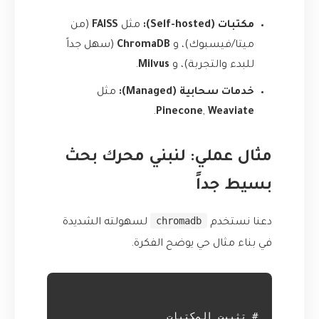
مكتبات (Self-hosted):
مثل
FAISS
(من
ميتا/فيسبوك)، و
ChromaDB
(سهل جداً
للبدء والتجربة)، و
Milvus
.
خدمات سحابية (Managed):
مثل
.
Pinecone
,
Weaviate
مثال عملي: لنبني محرك بحث
بسيط جداً
chromadb
دعنا نستخدم
لسهولته الشديدة
في بناء مثال حي يوضح الفكرة.