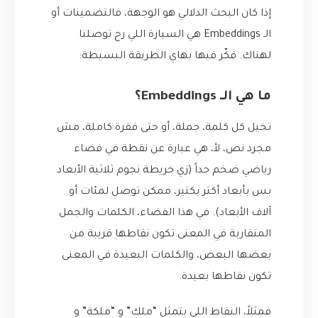
إذا كان البحث الدلالي هو الوجهة، فالتضمينات أو
الـ Embeddings هي السيارة اللي رح توصلنا
لهناك. فكّر فيها بهاي الطريقة البسيطة:
ما هي الـ Embeddings؟
تخيل كل كلمة، جملة، أو حتى فقرة كاملة، مش
مجرد نص، لأ، هي عبارة عن نقطة في فضاء
رياضي ضخم جداً (زي خريطة نجوم ثلاثية الأبعاد
بس بأبعاد أكتر بكتير، ممكن توصل لمئات أو
آلاف الأبعاد). في هذا الفضاء، الكلمات والجمل
المتقاربة في المعنى تكون نقاطها قريبة من
بعضها البعض، والكلمات البعيدة في المعنى
تكون نقاطها بعيدة.
فمثلاً، النقاط اللي بتمثل “ملك” و “ملكة” و