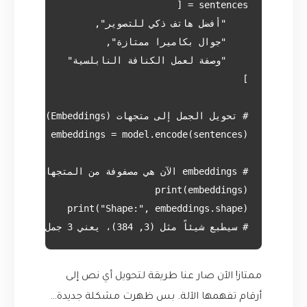
# سيطبع شيئاً مثل (3, 384)، يعني 3 جمل، كل جملة ممثلة بـ 384 رقم

ممتاز! الآن صار عنا طريقة لتحويل أي نص إلى
أرقام تفهمها الآلة. بس ظهرت مشكلة جديدة…