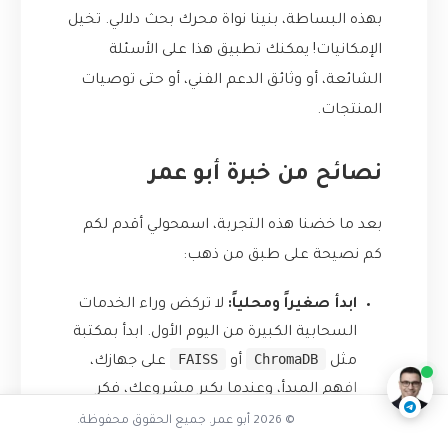
بهذه البساطة، بنينا نواة محرك بحث دلالي. تخيل
الإمكانيات! يمكنك تطبيق هذا على الأسئلة
الشائعة، أو وثائق الدعم الفني، أو حتى توصيات
المنتجات.
نصائح من خبرة أبو عمر
بعد ما خضنا هذه التجربة، اسمحولي أقدم لكم
كم نصيحة على طبق من ذهب:
ما هي قواعد بيانات المتجهات
ابدأ صغيراً ومحلياً:
لا تركض وراء الخدمات
ناقشنا على تليجرام
@AbuOmarTech_bot
السحابية الكبيرة من اليوم الأول. ابدأ بمكتبة
FAISS
ChromaDB
مثل
أو
على جهازك،
افهم المبدأ، وعندما يكبر مشروعك، فكر
بالانتقال.
© 2026 أبو عمر. جميع الحقوق محفوظة.