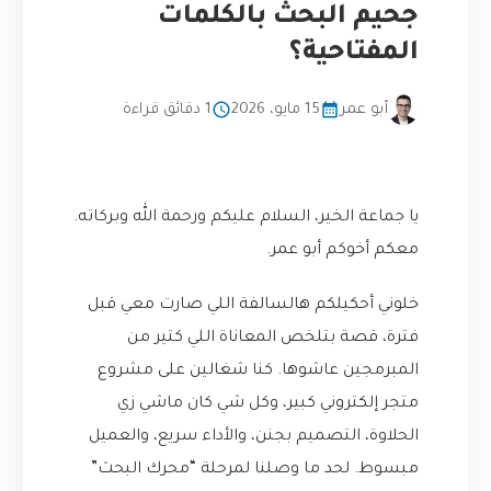
جحيم البحث بالكلمات
المفتاحية؟
أبو عمر
15 مايو، 2026
1 دقائق قراءة
يا جماعة الخير، السلام عليكم ورحمة الله وبركاته.
معكم أخوكم أبو عمر.
خلوني أحكيلكم هالسالفة اللي صارت معي قبل
فترة، قصة بتلخص المعاناة اللي كتير من
المبرمجين عاشوها. كنا شغالين على مشروع
متجر إلكتروني كبير، وكل شي كان ماشي زي
الحلاوة، التصميم بجنن، والأداء سريع، والعميل
مبسوط. لحد ما وصلنا لمرحلة “محرك البحث”