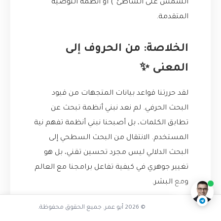
الشمس على الشاطئ”) أو أنظمة التوصية
المتقدمة.
الخلاصة: من الحروف إلى
المعنى ✨
لقد حررتنا قواعد بيانات المتجهات من قيود
البحث الحرفي. لم نعد نبني أنظمة تبحث عن
تطابق الكلمات، بل أصبحنا نبني أنظمة تفهم نية
المستخدم. الانتقال من البحث السطحي إلى
ما عيوب البحث الحرفي
البحث الدلالي ليس مجرد تحسين تقني، بل هو
ناقشنا على تليجرام
@AbuOmarTech_bot
تغيير جوهري في كيفية تفاعل برامجنا مع العالم
ومع البشر.
إذا كنت لا تزال تعاني من “جحيم البحث الحرفي”،
© 2026 أبو عمر. جميع الحقوق محفوظة.