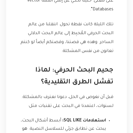
على معنى. خلينا نحكي عن إشي اسمه Vector
Databases”.
تلك الليلة كانت نقطة تحول. انتقلنا من عالم
البحث الحرفي المُحبِط إلى عالم البحث الدلالي
الساحر. وهذه هي قصتنا، وقصتكم أيضاً لو كنتم
تعانون من نفس المشكلة.
جحيم البحث الحرفي: لماذا
تفشل الطرق التقليدية؟
قبل أن نغوص في الحل، دعونا نعترف بالمشكلة.
لسنوات، اعتمدنا في البحث على تقنيات مثل:
استعلامات SQL LIKE:
أبسط أشكال البحث،
يبحث عن تطابق جزئي للسلاسل النصية. هو