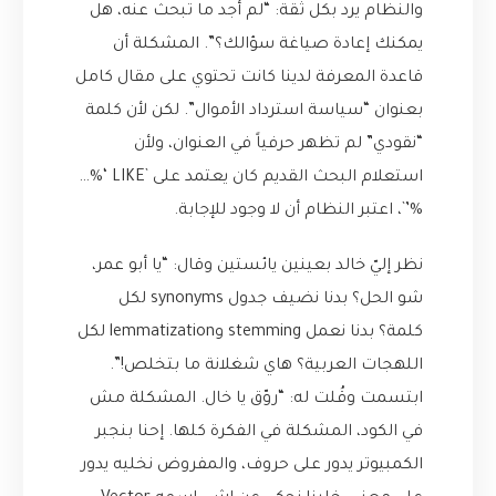
والنظام يرد بكل ثقة: “لم أجد ما تبحث عنه، هل
يمكنك إعادة صياغة سؤالك؟”. المشكلة أن
قاعدة المعرفة لدينا كانت تحتوي على مقال كامل
بعنوان “سياسة استرداد الأموال”. لكن لأن كلمة
“نقودي” لم تظهر حرفياً في العنوان، ولأن
استعلام البحث القديم كان يعتمد على `LIKE ‘%…
%’`، اعتبر النظام أن لا وجود للإجابة.
نظر إليّ خالد بعينين يائستين وقال: “يا أبو عمر،
شو الحل؟ بدنا نضيف جدول synonyms لكل
كلمة؟ بدنا نعمل stemming وlemmatization لكل
اللهجات العربية؟ هاي شغلانة ما بتخلص!”.
ابتسمت وقُلت له: “روّق يا خال. المشكلة مش
في الكود، المشكلة في الفكرة كلها. إحنا بنجبر
الكمبيوتر يدور على حروف، والمفروض نخليه يدور