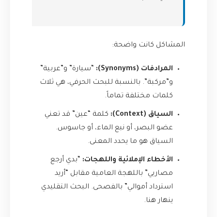
المشاكل كانت واضحة:
المرادفات (Synonyms):
“سيارة” و”عربية”
و”مركبة”. بالنسبة للبحث الحرفي، هي ثلاث
كلمات مختلفة تماماً.
السياق (Context):
كلمة “عين” قد تعني
عضو البصر، أو نبع الماء، أو جاسوس.
السياق هو ما يحدد المعنى.
الأخطاء الإملائية واللهجات:
“بدي أرجع
مصاريي” باللهجة العامية مقابل “أريد
استرداد أموالي” بالفصحى. البحث التقليدي
ينهار هنا.