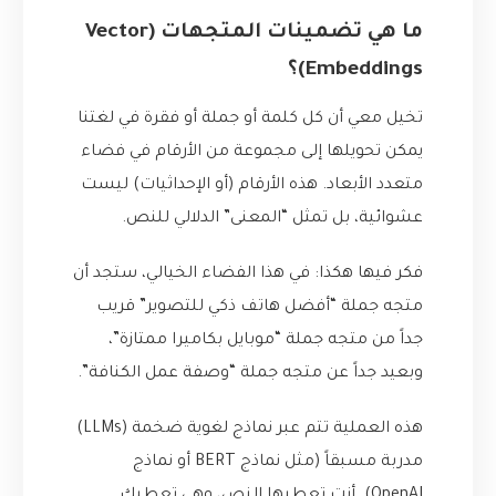
ما هي تضمينات المتجهات (Vector
Embeddings)؟
تخيل معي أن كل كلمة أو جملة أو فقرة في لغتنا
يمكن تحويلها إلى مجموعة من الأرقام في فضاء
متعدد الأبعاد. هذه الأرقام (أو الإحداثيات) ليست
عشوائية، بل تمثل “المعنى” الدلالي للنص.
فكر فيها هكذا: في هذا الفضاء الخيالي، ستجد أن
متجه جملة “أفضل هاتف ذكي للتصوير” قريب
جداً من متجه جملة “موبايل بكاميرا ممتازة”،
وبعيد جداً عن متجه جملة “وصفة عمل الكنافة”.
هذه العملية تتم عبر نماذج لغوية ضخمة (LLMs)
مدربة مسبقاً (مثل نماذج BERT أو نماذج