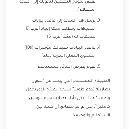
نفس
نموذج التضمين لتحويله إلى “متجه
استعلام”.
ترسل هذا المتجه إلى قاعدة بيانات
المتجهات وتطلب منها إيجاد أقرب `K`
متجهات له (مثلاً، أقرب 5).
قاعدة البيانات تعيد لك مؤشرات (IDs)
المحتوى الأصلي الأقرب دلالياً.
تقوم بعرض النتائج للمستخدم.
النتيجة؟ المستخدم الذي يبحث عن “تلفون
بطاريته تدوم طويلاً” سيجد المنتج الذي يحمل
وصف “هاتف ذكي بأداء بطارية يدوم ليومين
كاملين”، حتى لو لم تتطابق أي كلمة بين
الاستعلام والوصف!