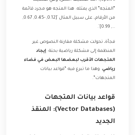
OpenAI). أنت تعطيها النص، وهي تعطيك
“المتجه” الذي يمثله. هذا المتجه هو مجرد قائمة
من الأرقام، على سبيل المثال `[0.12, -0.45, 0.67,
…, 0.99]`.
فجأة، تحولت مشكلة مقارنة النصوص غير
المنظمة إلى مشكلة رياضية بحتة:
إيجاد
المتجهات الأقرب لبعضها البعض في فضاء
رياضي
. وهذا ما تبرع فيه “قواعد بيانات
المتجهات”.
قواعد بيانات المتجهات
(Vector Databases): المنقذ
الجديد