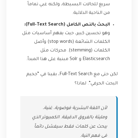
سريع للحالات البسيطة، ولكنه غبي تماماً
من الناحية الدلالية.
البحث بالنص الكامل (Full-Text Search):
وهو تحسين كبير، حيث يفهم أساسيات مثل
الكلمات الشائعة (stop words) وأصل
الكلمات (stemming). محركات مثل
Elasticsearch و Solr مبنية على هذا المبدأ.
لكن حتى مع Full-Text Search، بقينا في “جحيم
البحث الحرفي”. لماذا؟
لأن اللغة البشرية فوضوية، غنية،
ومليئة بالفروق الدقيقة. الكمبيوتر الذي
يبحث عن كلمات فقط سيفشل دائماً
في فهم النية.