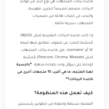
قاعدة بيانات المتجهات هي نوع جديد من قواعد
البيانات مصمم خصيصاً لتخزين، فهرسة،
والبحث في كميات هائلة من تضمينات
المتجهات بسرعة فائقة.
إذا كانت قاعدة البيانات التقليدية (مثل MySQL)
مُحسّنة للبحث عن صفوف تتطابق فيها قيمة
`id` أو `username`، فإن قاعدة بيانات المتجهات
(مثل Pinecone, Chroma, Weaviate) مُحسّنة
للإجابة على سؤال واحد بكفاءة مذهلة:
“بالنسبة
لهذا المتجه، ما هي أقرب 10 متجهات أخرى في
قاعدة البيانات؟”
.
كيف تعمل هذه المنظومة؟
العملية بسيطة ومكونة من خطوتين رئيسيتين: