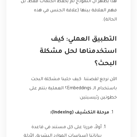
هذا يُظهر أن النموذج لم يحفظ الكلمات فقط، بل
فهم العلاقة بينها (علاقة الجنس في هذه
الحالة).
التطبيق العملي: كيف
استخدمناها لحل مشكلة
البحث؟
الآن نرجع لقصتنا. كيف حلينا مشكلة البحث
باستخدام الـ Embeddings؟ العملية بتتم على
خطوتين رئيسيتين:
مرحلة التكشيف (Indexing):
أولاً، مررنا على كل مستند في قاعدة
بياناتنا (سياسات الموارد البشرية، الأدلة