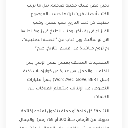
تخيل معي عندك مكتبة ضخمة. بدل ما ترتب
الكتب أبجديًا، قررت ترتبها حسب الموضوع.
حطيت كل كتب التاريخ جنب بعض، وكتب
الفيزياء في رف آخر، وكتب الطبخ في زاوية لحالها.
الآن لو سألتك وين كتاب عن “الحملة الصليبية”،
رح تروح مباشرة على قسم التاريخ، صح؟
التضمينات المتجهة بتعمل نفس الإشي بس
للكلمات والجمل. هي عبارة عن خوارزميات ذكية
(مثل Word2Vec, GloVe, BERT) بتقرأ مليارات
النصوص من الإنترنت وبتتعلم العلاقات بين
الكلمات.
النتيجة؟ كل كلمة أو جملة بتتحول لمتجه (قائمة
طويلة من الأرقام، مثلاً 300 أو 768 رقم). والجمال