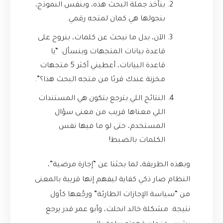
بنأخذ جملة البحث هذه، وبنفس النموذج،
بنحولها هي كمان لمتجه رقمي.
الآن، بدل ما نبحث عن كلمات، بنروح على
قاعدة بيانات المتجهات وبنسأل: “يا
قاعدة البيانات، أعطيني أكثر 5 متجهات
مخزنة عندك قربًا من متجه البحث هذا؟”.
النتائج اللي بترجع بتكون هي المستندات
اللي معناها قريب من معنى سؤال
المستخدم، حتى لو ما فيها نفس
الكلمات بالضبط!
وبهذه الطريقة، لما بحثنا عن “إجازة مرضية”،
النظام صار ذكي كفاية ليفهم إنها قريبة بالمعنى
من “سياسة الإجازات الطارئة” ورجّعها كأول
نتيجة. مشكلة خالد انحلت، وأبو عمر قدر يرجع