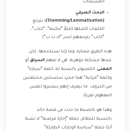
المستندات.
البحث الصرفي
(Stemming/Lemmatization):
بترجع
الكلمات لأصلها (مثلاً “مكتبة”، “كتاب”،
“كاتب” بترجعهم لجذر “ك ت ب”).
هذه الطرق ممتازة، وما زلنا نستخدمها، لكن
عندها مشكلة جوهرية: هي لا تفهم
السياق
أو
المعنى
. الكمبيوتر بالنسبة له، كلمة “سيارة”
وكلمة “مركبة” هما مجرد سلسلتين مختلفتين
من الحروف. ما بيعرف إنهم بيشيروا لنفس
المفهوم تقريبًا.
وهذا هو بالضبط ما حدث في قصة خالد.
بالنسبة للنظام، جملة “إجازة مرضية” لا تشبه
أبدًا جملة “سياسة الإجازات الطارئة”.