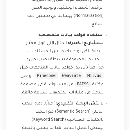
النماذج الحديثة قوية، لكن إزالة الحروف
الزائدة، الأخطاء الإملائية، وتوحيد النص
(Normalization) بيساعد في تحسين دقة
النتائج.
استخدم قواعد بيانات متخصصة
للمشاريع الكبيرة:
المثال اللي فوق ممتاز
للبداية. لكن لو عندك ملايين المستندات،
البحث في مصفوفة بسيطة بصير بطيء
جداً. هنا يأتي دور قواعد بيانات المتجهات مثل
Pinecone
Weaviate
Milvus
,
,
, أو حتى
FAISS
مكتبة
من فيسبوك، فهي مصممة
للبحث في مليارات المتجهات بسرعة فائقة.
لا تنسَ البحث التقليدي:
أحيانًا، دمج البحث
الدلالي (Semantic Search) مع البحث
بالكلمات المفتاحية (Keyword Search)
بيعطي أفضل النتائج. هذا ما يسمى بالبحث