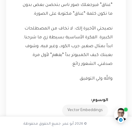
“عناق” فيرجعلك صور ناس بتحضن بعض بدون
ما تكون كلمة “عناق” مكتوبة على الصورة.
نصيحتي الأخيرة إلك: لا تخاف من المصطلحات
الكبيرة. الفكرة الأساسية بسيطة زي ما شرحنا.
ابدأ بمثال صغير، جرب الكود، وغير فيه، وشوف
بعينك كيف الكمبيوتر بدأ “يفهم” لأول مرة.
صدقني، الشعور رائع.
والله ولي التوفيق.
تفاعل مع الذكاء الاصطناعي
ناقشنا على تليجرام
@AbuOmarTech_bot
الوسوم:
Vector Embeddings
الذكاء الاصطناعي
بحث دلالي
© 2026 أبو عمر. جميع الحقوق محفوظة.