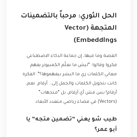
الحل الثوري: مرحباً بالتضمينات
المتجهة (Vector
Embeddings)
القصة وما فيها، إن جماعة الذكاء الاصطناعي
فكروا وقالوا: “ليش ما نعلّم الكمبيوتر يفهم
معاني الكلمات زي ما البشر بيفهموها؟”. الفكرة
كانت بتحويل الكلمات والجمل إلى… أرقام. نعم،
أرقام! بس مش أي أرقام، بل “متجهات”
(Vectors) في فضاء رياضي متعدد الأبعاد.
طيب شو يعني “تضمين متجه” يا
أبو عمر؟