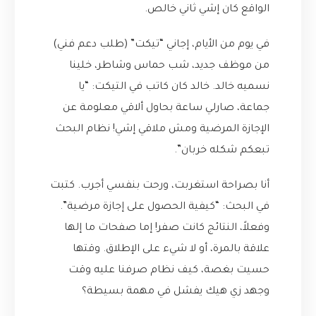
الواقع كان إشي ثاني خالص.
في يوم من الأيام، إجاني “تيكت” (طلب دعم فني)
من موظف جديد، شب حماس وشاطر، خلينا
نسميه خالد. خالد كان كاتب في التيكت: “يا
جماعة، صارلي ساعة بحاول ألاقي معلومة عن
الإجازة المرضية ومش ملاقي إشي! نظام البحث
تبعكم شكله خربان”.
أنا بصراحة استغربت، ورحت بنفسي أجرب. كتبت
في البحث: “كيفية الحصول على إجازة مرضية”.
وفعلاً، النتائج كانت صفر! إما صفحات ما إلها
علاقة بالمرة، أو لا شيء على الإطلاق. وقتها
حسيت بغصة، كيف نظام صرفنا عليه وقت
وجهد زي هيك يفشل في مهمة بسيطة؟