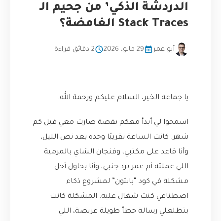
الدردشة الذكي’ من جحيم الـ
Stack Traces الغامضة؟
أبو عمر
29 مايو، 2026
2 دقائق قراءة
يا جماعة الخير، السلام عليكم ورحمة الله.
اسمحوا لي أبدأ معكم بقصة صارت معي قبل كم
شهر. كانت الساعة تقريبًا وحدة بعد نص الليل،
وأنا قاعد على مكتبي، وفنجان الشاي بالمرمية
اللي عملته أم عمر برد جنبي، وأنا بحاول أحل
مشكلة في كود “بايثون” لمشروع ذكاء
اصطناعي كنت شغال عليه. المشكلة كانت
بتطلعلي رسالة خطأ طويلة عريضة، اللي