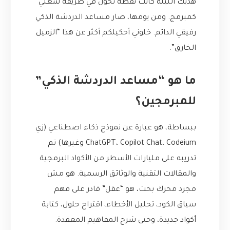
هذيك الليلة كانت نقطة تحول في طريقة شغلي
كمبرمج. ومن يومها، صار مساعد الدردشة الذكي
رفيقي الدائم. خلوني أحكيلكم أكثر عن هذا “الزميل
الخارق”.
ما هو “مساعد الدردشة الذكي”
للمبرمجين؟
ببساطة، هو عبارة عن نموذج ذكاء اصطناعي (زي
ChatGPT، Copilot Chat، Codeium وغيرها) تم
تدريبه على مليارات الأسطر من الأكواد البرمجية
والمقالات التقنية والوثائق الرسمية. هو مش
مجرد محرك بحث، هو “عقل” قادر على فهم
سياق الكود، تحليل الأخطاء، اقتراح حلول، كتابة
أكواد جديدة، وحتى شرح المفاهيم المعقدة.