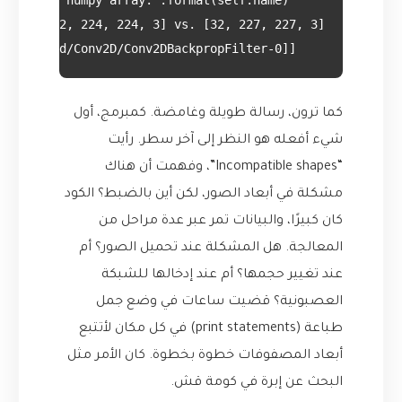
    [[node gradient_tape/sequential/conv2d/Conv2D/Conv2DBackpropFilter-0...]]

كما ترون، رسالة طويلة وغامضة. كمبرمج، أول
شيء أفعله هو النظر إلى آخر سطر. رأيت
“Incompatible shapes”، وفهمت أن هناك
مشكلة في أبعاد الصور، لكن أين بالضبط؟ الكود
كان كبيرًا، والبيانات تمر عبر عدة مراحل من
المعالجة. هل المشكلة عند تحميل الصور؟ أم
عند تغيير حجمها؟ أم عند إدخالها للشبكة
العصبونية؟ قضيت ساعات في وضع جمل
طباعة (print statements) في كل مكان لأتتبع
أبعاد المصفوفات خطوة بخطوة. كان الأمر مثل
البحث عن إبرة في كومة قش.