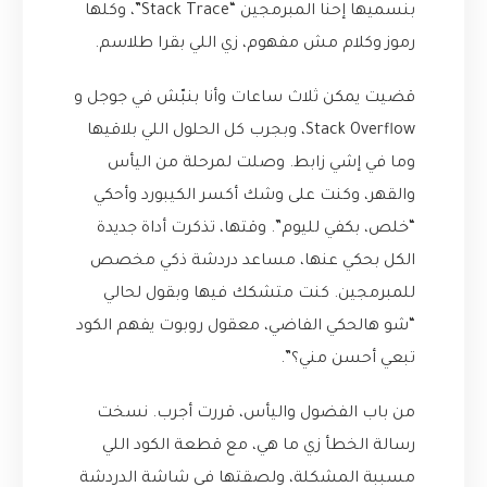
بنسميها إحنا المبرمجين “Stack Trace”، وكلها
رموز وكلام مش مفهوم، زي اللي بقرا طلاسم.
قضيت يمكن ثلاث ساعات وأنا بنبّش في جوجل و
Stack Overflow، وبجرب كل الحلول اللي بلاقيها
وما في إشي زابط. وصلت لمرحلة من اليأس
والقهر، وكنت على وشك أكسر الكيبورد وأحكي
“خلص، بكفي لليوم”. وقتها، تذكرت أداة جديدة
الكل بحكي عنها، مساعد دردشة ذكي مخصص
للمبرمجين. كنت متشكك فيها وبقول لحالي
“شو هالحكي الفاضي، معقول روبوت يفهم الكود
تبعي أحسن مني؟”.
من باب الفضول واليأس، قررت أجرب. نسخت
رسالة الخطأ زي ما هي، مع قطعة الكود اللي
مسببة المشكلة، ولصقتها في شاشة الدردشة