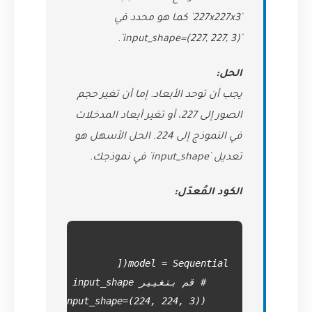
`227x227x3` كما هو محدد في
`input_shape=(227, 227, 3)`.
الحل:
يجب أن توحد الأبعاد. إما أن تغير حجم
الصور إلى 227، أو تغير أبعاد المدخلات
في النموذج إلى 224. الحل الأسهل هو
تعديل `input_shape` في نموذجك.
الكود المُعدّل: