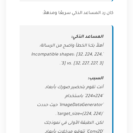
كان رد المساعد الذكي سريعًا ومذهلاً:
المساعد الذكي:
أهلاً بك! الخطأ واضح من الرسالة:
`Incompatible shapes: [32, 224, 224,
3] vs. [32, 227, 227, 3]`.
السبب:
أنت تقوم بتحضير صورك بأبعاد
`224×224` باستخدام
`ImageDataGenerator` حيث حددت
`target_size=(224, 224)`.
لكن، الطبقة الأولى في نموذجك
`Conv2D` تتوقع مدخلات بأبعاد