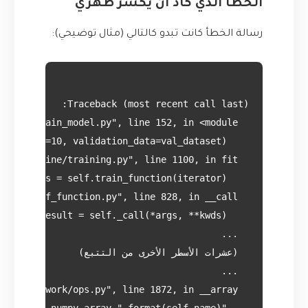
الخطأ الذي كاد أن يكسر ظهري
رسالة الخطأ كانت تبدو كالتالي (مثال توضيحي):