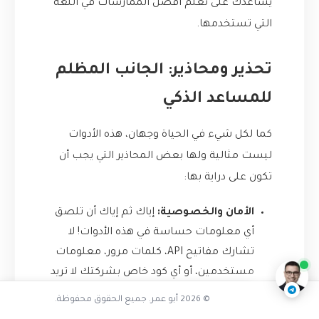
يساعدك على تعلم أفضل الممارسات في اللغة
التي تستخدمها.
تحذير ومحاذير: الجانب المظلم
للمساعد الذكي
كما لكل شيء في الحياة وجهان، هذه الأدوات
ليست مثالية ولها بعض المحاذير التي يجب أن
تكون على دراية بها:
تفاعل مع الذكاء الاصطناعي
الأمان والخصوصية:
إياك ثم إياك أن تلصق
أي معلومات حساسة في هذه الأدوات! لا
ناقشنا على تليجرام
@AbuOmarTech_bot
تشارك مفاتيح API، كلمات مرور، معلومات
مستخدمين، أو أي كود خاص بشركتك لا تريد
أن يراه أحد. تعامل معها كأنك تتحدث مع
© 2026 أبو عمر. جميع الحقوق محفوظة.
شخص غريب في مقهى.