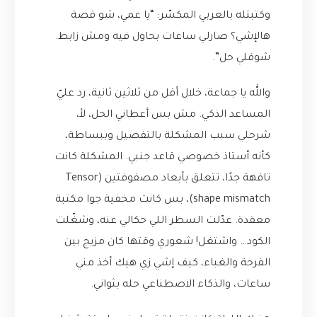
وكتبتله بالعربي المكسّر: “يا عمي، شو قصة
هالإشي؟ صارلي ساعات بحاول فيه ومش زابط.
شوفلي حل”.
والله يا جماعة، خلال أقل من ثلاثين ثانية، رد عليّ
المساعد الذكي. مش بس أعطاني الحل، لأ،
شرحلي سبب المشكلة بالتفصيل وببساطة،
كأنه أستاذ خصوصي قاعد جنبي. المشكلة كانت
تافهة جدًا، تتعلق بأبعاد مصفوفتين (Tensor
shape mismatch)، بس كانت مخفية جوا مكتبة
معقدة. عدّلت السطر اللي حكالي عنه، وشغّلت
الكود… واشتغل! شعوري وقتها كان مزيج بين
الفرحة والغباء، كيف إشي زي هيك أخذ مني
ساعات، والذكاء الاصطناعي حله بثواني.