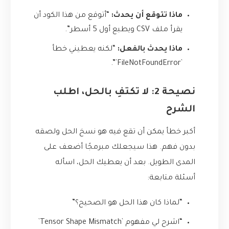
ماذا تتوقع أن يحدث:
“أتوقع من هذا الكود أن
يقرأ ملف CSV ويطبع أول 5 أسطر”.
ماذا يحدث بالفعل:
“لكنه يعطيني خطأ
`FileNotFoundError`”.
نصيحة 2: لا تكتفِ بالحل، اطلب
الشرح
أكبر خطأ يمكن أن تقع فيه هو نسخ الحل ولصقه
بدون فهم. هذا سيجعلك مبرمجًا أضعف على
المدى الطويل. بعد أن يعطيك الحل، اسأله
أسئلة متابعة:
“لماذا كان هذا الحل هو الصحيح؟”
“اشرح لي مفهوم `Tensor Shape Mismatch`