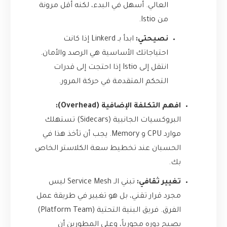
العالي. أسهل في البدء، لكنه أقل مرونة
من Istio.
نصيحتي:
ابدأ بـ Linkerd إذا كانت
احتياجاتك الأساسية هي الرصد والأمان.
انتقل إلى Istio إذا احتجت إلى قدرات
التحكم المتقدمة في حركة المرور.
افهم التكلفة الإضافية (Overhead):
البروكسيات الجانبية (Sidecars) تستهلك
موارد CPU و Memory. يجب أن تأخذ هذا في
الحسبان عند تخطيط سعة الكلاستر الخاص
بك.
تغيير ثقافي:
تبني الـ Service Mesh ليس
مجرد قرار تقني، بل هو تغيير في طريقة عمل
الفرق. فريق البنية التحتية (Platform Team)
يصبح دوره محورياً، وعلى المطورين أن