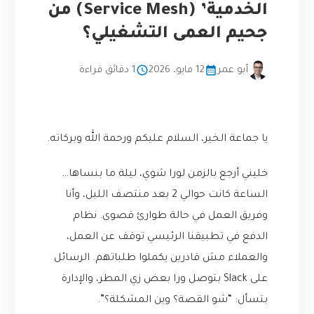
الخدمية’ (Service Mesh) من
جحيم العمى التشغيلي؟
أبو عمر
12 مايو، 2026
1 دقائق قراءة
يا جماعة الخير، السلام عليكم ورحمة الله وبركاته.
خليني أرجع بالزمن لورا شوي، ليلة ما بنساها…
الساعة كانت حوالي 2 بعد منتصف الليل، وأنا
وفريق العمل في حالة طوارئ قصوى. نظام
الدفع في تطبيقنا الرئيسي توقف عن العمل،
والعملاء مش قادرين يكملوا طلباتهم. الرسائل
على Slack بتوصل ورا بعض زي المطر، والإدارة
بتسأل: “شو القصة؟ وين المشكلة؟”.