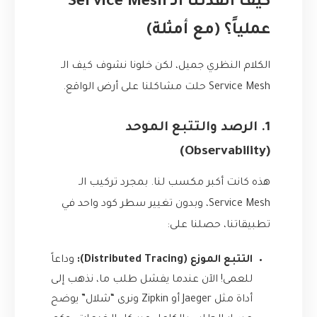
كيف أنقذتنا الـ Service Mesh
عملياً؟ (مع أمثلة)
الكلام النظري جميل، لكن خلونا نشوف كيف الـ
Service Mesh حلت مشاكلنا على أرض الواقع.
1. الرصد والتتبع الموحد
(Observability)
هذه كانت أكبر مكسب لنا. بمجرد تركيب الـ
Service Mesh، وبدون تغيير سطر كود واحد في
تطبيقاتنا، حصلنا على:
التتبع الموزع (Distributed Tracing):
وداعاً
للعمى! الآن عندما يفشل طلب ما، نذهب إلى
أداة مثل Jaeger أو Zipkin ونرى “شلال” يوضح