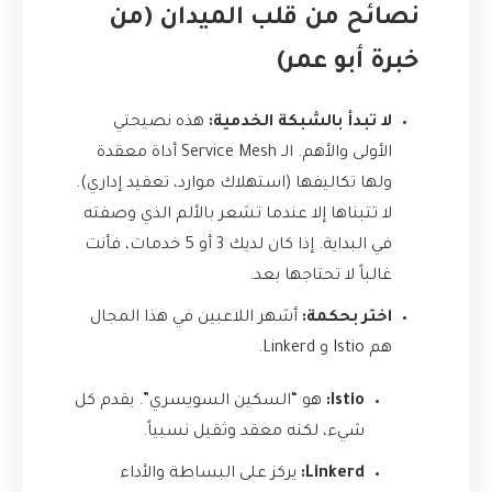
نصائح من قلب الميدان (من
خبرة أبو عمر)
لا تبدأ بالشبكة الخدمية:
هذه نصيحتي
الأولى والأهم. الـ Service Mesh أداة معقدة
ولها تكاليفها (استهلاك موارد، تعقيد إداري).
لا تتبناها إلا عندما تشعر بالألم الذي وصفته
في البداية. إذا كان لديك 3 أو 5 خدمات، فأنت
غالباً لا تحتاجها بعد.
اختر بحكمة:
أشهر اللاعبين في هذا المجال
هم Istio و Linkerd.
Istio:
هو “السكين السويسري”. يقدم كل
شيء، لكنه معقد وثقيل نسبياً.
Linkerd:
يركز على البساطة والأداء