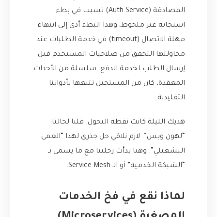
المصادقة (Auth Service) تسبب في بطء
استجابة غير ملحوظ، وهذا البطء أدى إلى انتهاء
مهلة الاتصال (timeout) في خدمة الطلبات عند
محاولتها التحقق من صلاحيات المستخدم قبل
إرسال الطلب لخدمة الدفع. سلسلة من الأحداث
المعقدة، كان من المستحيل تتبعها بأدواتنا
التقليدية.
هذيك الليلة كانت نقطة التحول. قلنا لحالنا:
“لهون وبس”. لازم نلاقي حل جذري لهذا “العمى
التشغيلي”. وهنا بدأت رحلتنا مع ما يسمى بـ
“الشبكة الخدمية” أو الـ Service Mesh.
لماذا نقع في فخ الخدمات