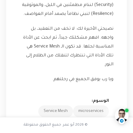
(Security) لننام مطمئنين في الليل، والموثوقية
(Resilience) لنبني نظاماً يصمد أمام العواصف.
نصيحتي الأخيرة لك: لا تخف من التعقيد، بل
واجهه. افهم مشكلتك جيداً، ثم ابحث عن الأداة
المناسبة لحلها. قد تكون الـ Service Mesh هي
تلك الأداة التي تنتظرك لتنقلك من الظلام إلى
النور.
ويا رب يوفق الجميع في رحلتهم.
هل الشبكة الخدمية حل سحري
ناقشنا على تليجرام
@AbuOmarTech_bot
الوسوم:
Service Mesh
microservices
المراقبة والرصد
خدمات مصغرة
© 2026 أبو عمر. جميع الحقوق محفوظة.