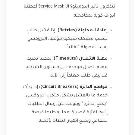
تتذكرون تأثير الدومينو؟ الـ Service Mesh أعطتنا
أدوات قوية لمكافحته:
إعادة المحاولة (Retries):
إذا فشل طلب
بسبب مشكلة شبكية مؤقتة، البروكسي
يعيد المحاولة تلقائياً.
مهلة الاتصال (Timeouts):
يمكننا تحديد
مهلة اتصال موحدة على مستوى الشبكة،
فلا يبقى طلب معلقاً إلى الأبد.
قواطع الدائرة (Circuit Breakers):
إذا بدأت
خدمة ما بالفشل بشكل متكرر، البروكسي
“يفتح الدائرة” ويتوقف عن إرسال الطلبات
إليها لفترة قصيرة، مما يعطيها فرصة
للتعافي ويمنع انهيار النظام بأكمله.