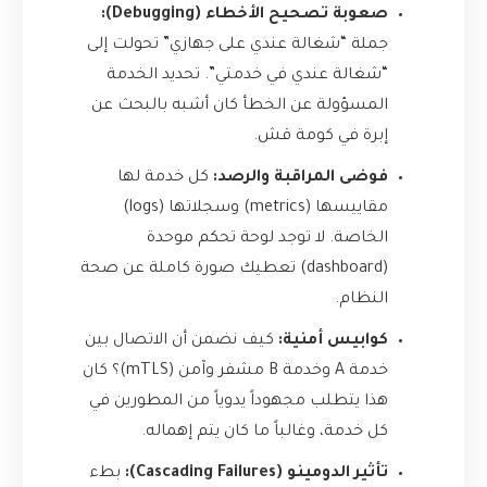
صعوبة تصحيح الأخطاء (Debugging):
جملة “شغالة عندي على جهازي” تحولت إلى
“شغالة عندي في خدمتي”. تحديد الخدمة
المسؤولة عن الخطأ كان أشبه بالبحث عن
إبرة في كومة قش.
فوضى المراقبة والرصد:
كل خدمة لها
مقاييسها (metrics) وسجلاتها (logs)
الخاصة. لا توجد لوحة تحكم موحدة
(dashboard) تعطيك صورة كاملة عن صحة
النظام.
كوابيس أمنية:
كيف نضمن أن الاتصال بين
خدمة A وخدمة B مشفر وآمن (mTLS)؟ كان
هذا يتطلب مجهوداً يدوياً من المطورين في
كل خدمة، وغالباً ما كان يتم إهماله.
تأثير الدومينو (Cascading Failures):
بطء