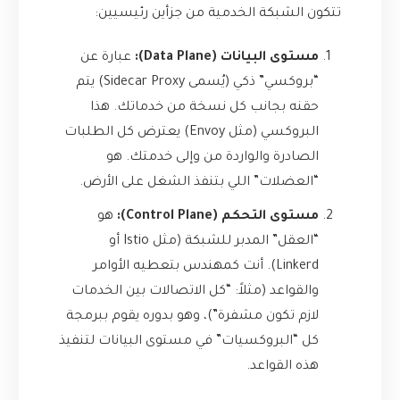
تتكون الشبكة الخدمية من جزأين رئيسيين:
مستوى البيانات (Data Plane):
عبارة عن
“بروكسي” ذكي (يُسمى Sidecar Proxy) يتم
حقنه بجانب كل نسخة من خدماتك. هذا
البروكسي (مثل Envoy) يعترض كل الطلبات
الصادرة والواردة من وإلى خدمتك. هو
“العضلات” اللي بتنفذ الشغل على الأرض.
مستوى التحكم (Control Plane):
هو
“العقل” المدبر للشبكة (مثل Istio أو
Linkerd). أنت كمهندس بتعطيه الأوامر
والقواعد (مثلاً: “كل الاتصالات بين الخدمات
لازم تكون مشفرة”)، وهو بدوره يقوم ببرمجة
كل “البروكسيات” في مستوى البيانات لتنفيذ
هذه القواعد.