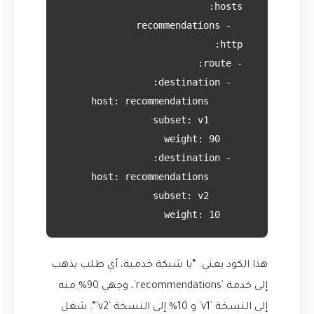
      weight: 10

هذا الكود يعني: “يا شبكة خدمية، أي طلب يذهب
إلى خدمة `recommendations`، وجهي 90% منه
إلى النسخة `v1` و 10% إلى النسخة `v2`”. شغل