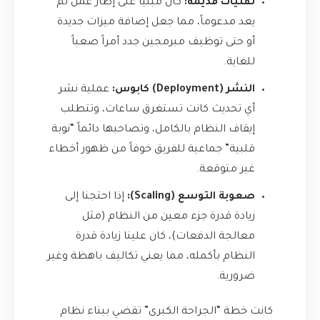
تقنيات قديمة:
كان مبنياً على إطار عمل لم
يعد مدعوماً، مما جعل إضافة ميزات جديدة
أو حتى توظيف مبرمجين جدد أمراً صعباً
للغاية.
النشر (Deployment) كابوس:
عملية نشر
أي تحديث كانت تستغرق ساعات، وتتطلب
إيقاف النظام بالكامل، وتصاحبها دائماً “نوبة
قلبية” جماعية للفريق خوفاً من ظهور أخطاء
غير متوقعة.
صعوبة التوسع (Scaling):
إذا احتجنا إلى
زيادة قدرة جزء معين من النظام (مثل
معالجة الدفعات)، كان علينا زيادة قدرة
النظام بأكمله، مما يعني تكاليف باهظة وغير
ضرورية.
كانت خطة “الجراحة الكبرى” تقضي ببناء نظام