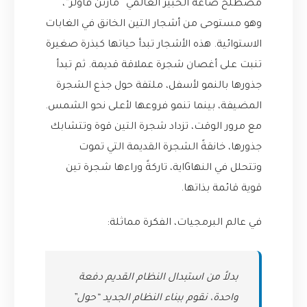
مصطلح صاغه الخبير العالمي “مارتن فاولر”،
وهو مستوحى من أشجار التين الخانق في الغابات
الاستوائية. هذه الأشجار تبدأ حياتها كبذرة صغيرة
تنبت على أغصان شجرة عملاقة قديمة. ثم تبدأ
جذورها بالنمو لأسفل، ملتفة حول جذع الشجرة
المضيفة، بينما تنمو فروعها لأعلى نحو الشمس.
مع مرور الوقت، تزداد شجرة التين قوة وتتشابك
جذورها، خانقةً الشجرة القديمة التي تموت
وتتحلل في النهاGاية، تاركةً وراءها شجرة تين
قوية قائمة بذاتها.
في عالم البرمجيات، الفكرة مماثلة:
بدلاً من استبدال النظام القديم دفعة
واحدة، نقوم ببناء النظام الجديد “حول”