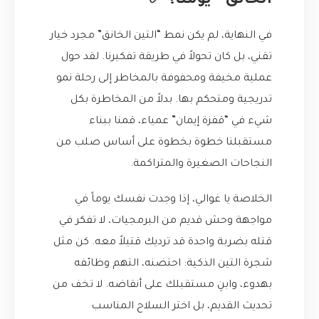
الخانق” يومنا؟ ✅
في النهاية، لم يكن نمط “التين الخانق” مجرد خيار
تقني، بل كان تحولاً في طريقة تفكيرنا. لقد حول
عملية مخيفة ومحفوفة بالمخاطر إلى رحلة نمو
تدريجية ومتحكم بها. بدلاً من المخاطرة بكل
شيء في “قفزة إيمان” عمياء، قمنا ببناء
مستقبلنا خطوة بخطوة على أساس صلب من
النجاحات الصغيرة والمتراكمة.
الخلاصة يا غوالي، إذا وجدت نفسك يوماً في
مواجهة وحش قديم من البرمجيات، لا تفكر في
قتله بضربة واحدة قد ترديك قتيلاً معه. كن مثل
شجرة التين الذكية: احتضنه، التهم وظائفه
بهدوء، وابنِ مستقبلك على أنقاضه. لا تخف من
تحديث القديم، بل اختر السلاح المناسب