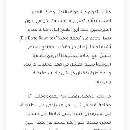
كانت الأجواء مشحونة بالتوتر. وصف المدير
العملية بأنها “ضرورية وحتمية”، لكن في عيون
المبرمجين، كنت أرى الهلع. إعادة كتابة نظام
بهذا الحجم في “دفعة واحدة” (Big Bang Rewrite)
أشبه تماماً بإجراء جراحة قلب مفتوح لمريض
مسنّ، مع إبقائه مستيقظاً ليؤدي مهامه
اليومية! نسبة الفشل في هكذا عمليات كارثية،
والمخاطرة بفقدان كل شيء كانت حقيقية
ومرعبة.
في تلك اللحظة، رفعت يدي بهدوء وقلت: “يا
جماعة، فيه حل ثاني… حل مستوحى من الطبيعة،
من شجرة تين عنيدة بتبني حياتها على حساب
شجرة قديمة. شو رأيكم نسمع عن نمط ‘التين