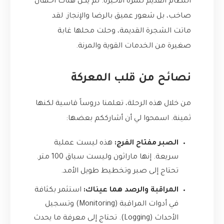
النظام القديم للمرة الأخيرة. لم يكن هناك احتفال
صاخب، بل شعور عميق بالرضا والإنجاز. لقد
ماتت الشجرة القديمة، وحلت محلها غابة
صغيرة من الخدمات القوية والمرنة.
نصائح من قلب المعركة
من خلال هذه الرحلة، تعلمنا دروساً قاسية لكنها
ثمينة. اسمحوا لي أن أشارككم بعضها:
الصبر مفتاح الفرج:
هذه ليست عملية
سريعة. إنها ماراثون وليست سباق 100 متر.
تحتاج إلى صبر وتخطيط طويل الأمد.
المراقبة والرصد هما عيناك:
استثمر بكثافة
في أدوات المراقبة (Monitoring) وتسجيل
الأحداث (Logging). تحتاج إلى معرفة ما يحدث