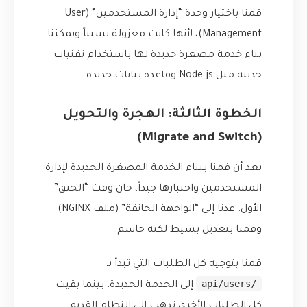
قمنا باختيار وحدة “إدارة المستخدمين” (User
Management)، لأنها كانت معزولة نسبياً ويمكننا
بناء خدمة مصغرة جديدة لها باستخدام تقنيات
حديثة مثل Node.js وقاعدة بيانات جديدة.
الخطوة الثالثة: الهجرة والتحويل
(Migrate and Switch)
بعد أن قمنا ببناء الخدمة المصغرة الجديدة لإدارة
المستخدمين واختبارها جيداً، حان وقت “الخنق”
الأول. عدنا إلى “الواجهة الخانقة” (ملف NGINX)
وقمنا بتعديل بسيط لكنه حاسم.
قمنا بتوجيه كل الطلبات التي تبدأ بـ
/api/users
إلى الخدمة الجديدة، بينما بقيت
كل الطلبات الأخرى تذهب إلى النظام القديم.