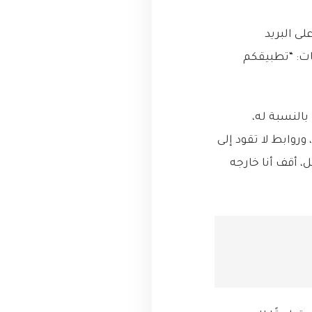
لى البريد
ات: “تطبيقكم
Screen Read) لتصفح هاتفه. بالنسبة له،
روابط لا تقود إلى
 أقف أنا خارجه