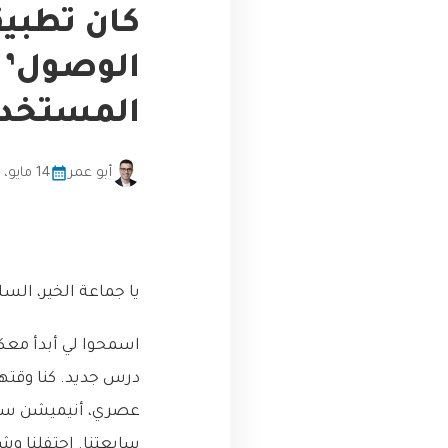
كان تطبيقن
المستخد
أبو عمر
14 مايو، 2026
يا جماعة الخير، السل
اسمحوا لي أبدأ معك
درس جديد. كنا وقتها
عصري، أنيميشن سلس
سايعتنا. احتفلنا وشع