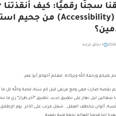
ا سجنًا رقميًا: كيف أنقذتنا ‘
الوصول’ (Accessibility) من جحيم
مين؟
1 دقائق قراءة
ام عليكم ورحمة الله وبركاته. معكم أخوكم أبو عمر.
م بقصة صارت معي ومع فريقي قبل كم سنة، قصة والله كل ما أت
 شغالين ليل نهار على تطبيق جديد، تطبيق “آخر طراز” زي ما بن
ة، ألوان بتخطف العقل… شغل مرتب على الآخر. يوم الإطلاق،
رنا إننا قدمنا للعالم تحفة فنية رقمية.