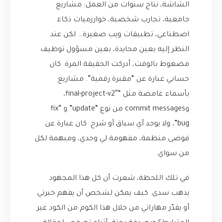
الشاشة، نتاج سنوات من العمل: مشاريع
جامعية، تجارب شخصية، خوارزميات ذكاء
اصطناعي، تطبيقات ويب صغيرة… لكن عند
النظر إليه بعين محايدة، بعين مسؤول توظيف
مضغوط بالوقت، أدركت الحقيقة المرة. كان
حسابي عبارة عن “مقبرة رقمية”. مشاريع
بأسماء غامضة مثل “final-project-v2″،
وcommit messages من نوع “update” و “fix
bug”، ولا يوجد أي سياق أو شرح. كان عبارة عن
فوضى منظمة، مفهومة لي وحدي، ومبهمة لكل
من سواي.
في تلك اللحظة، شعرت أن كل هذا المجهود
يذهب سدى. كيف يمكن لشخص أن يفهم خبرتي
أو يقدّر مهاراتي من خلال هذا الكوم من الكود غير