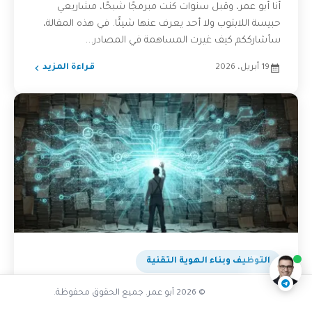
أنا أبو عمر، وقبل سنوات كنت مبرمجًا شبحًا، مشاريعي
حبيسة اللابتوب ولا أحد يعرف عنها شيئًا. في هذه المقالة،
سأشارككم كيف غيرت المساهمة في المصادر...
19 أبريل، 2026
قراءة المزيد
تفاعل مع الذكاء الاصطناعي
ناقشنا على تليجرام
@AbuOmarTech_bot
التوظيف وبناء الهوية التقنية
سيرتي الذاتية كانت مجرد حبر على ورق:
© 2026 أبو عمر. جميع الحقوق محفوظة.