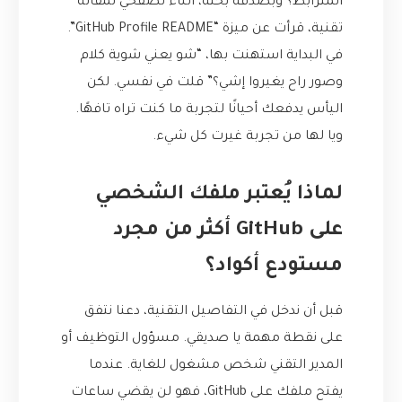
المترابط؟ وبصدفة بحتة، أثناء تصفحي لمقالة
تقنية، قرأت عن ميزة “GitHub Profile README”.
في البداية استهنت بها، “شو يعني شوية كلام
وصور راح يغيروا إشي؟” قلت في نفسي. لكن
اليأس يدفعك أحيانًا لتجربة ما كنت تراه تافهًا.
ويا لها من تجربة غيرت كل شيء.
لماذا يُعتبر ملفك الشخصي
على GitHub أكثر من مجرد
مستودع أكواد؟
قبل أن ندخل في التفاصيل التقنية، دعنا نتفق
على نقطة مهمة يا صديقي. مسؤول التوظيف أو
المدير التقني شخص مشغول للغاية. عندما
يفتح ملفك على GitHub، فهو لن يقضي ساعات