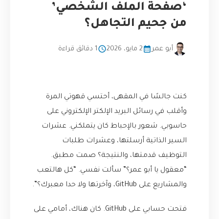
‘صفحة الملف الشخصي’
من جحيم التجاهل؟
أبو عمر
2 مايو، 2026
1 دقائق قراءة
كنت جالسًا في المقهى، أحتسي قهوتي المرة
وأقلب في رسائل البريد الإلكتر الإلكتروني على
حاسوبي. شعور بالإحباط كان يتملكني. عشرات
السير الذاتية أرسلتها، وعشرات طلبات
التوظيف قدمتها، والنتيجة؟ صمت مطبق.
“معقول يا أبو عمر؟” سألت نفسي. “كل هالتعب
والمشاريع على GitHub، وآخرتها ولا حدا معبرك؟”.
فتحت حسابي على GitHub. كان هناك، أمامي على