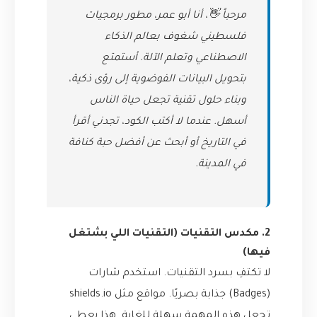
مرحباً 👋، أنا أبو عمر، مطور برمجيات
فلسطيني شغوف بعالم الذكاء
الاصطناعي وتعلم الآلة. أستمتع
بتحويل البيانات الفوضوية إلى رؤى ذكية،
وبناء حلول تقنية تجعل حياة الناس
أسهل. عندما لا أكتب الكود، تجدني أقرأ
في التاريخ أو أبحث عن أفضل حبة كنافة
في المدينة.
2. مكدس التقنيات (التقنيات اللي بشتغل
فيها)
لا تكتفِ بسرد التقنيات. استخدم شارات
(Badges) جذابة بصريًا. مواقع مثل
shields.io
تجعل هذه المهمة سهلة للغاية. هذا يعطي