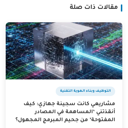
مقالات ذات صلة
التوظيف وبناء الهوية التقنية
مشاريعي كانت سجينة جهازي: كيف
أنقذتني ‘المساهمة في المصادر
المفتوحة’ من جحيم المبرمج المجهول؟