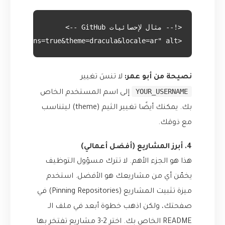
<img align="center" src="https://github-readme-stats.vercel.app/api?username=YOUR_USERNAME&show_icons=true&theme=dracula&locale=ar" alt="إحصائيات GitHub الخاصة بي" />

نصيحة من أبو عمر:
لا تنسَ تغيير
YOUR_USERNAME
إلى اسم المستخدم الخاص
بك. يمكنك أيضًا تغيير الثيم (theme) ليتناسب
مع ذوقك.
4. أبرز المشاريع (أفضل أعمالي)
هذا هو الجزء الأهم. لا تترك مسؤول التوظيف
يخمّن أي من مشاريعك هو الأفضل. استخدم
ميزة تثبيت المشاريع (Pinning Repositories) في
صفحتك، ولكن اذهب خطوة أبعد في ملف الـ
README الخاص بك. اختر 2-3 مشاريع تفتخر بها