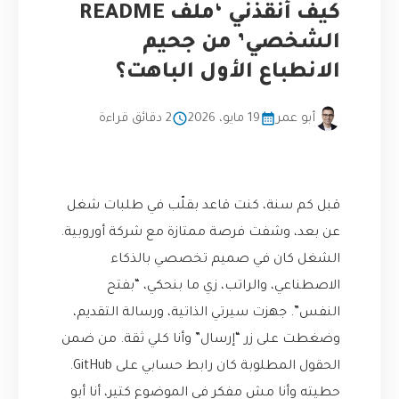
كيف أنقذني ‘ملف README
الشخصي’ من جحيم
الانطباع الأول الباهت؟
أبو عمر
19 مايو، 2026
2 دقائق قراءة
قبل كم سنة، كنت قاعد بقلّب في طلبات شغل
عن بعد، وشفت فرصة ممتازة مع شركة أوروبية.
الشغل كان في صميم تخصصي بالذكاء
الاصطناعي، والراتب، زي ما بنحكي، “بفتح
النفس”. جهزت سيرتي الذاتية، ورسالة التقديم،
وضغطت على زر “إرسال” وأنا كلي ثقة. من ضمن
الحقول المطلوبة كان رابط حسابي على GitHub.
حطيته وأنا مش مفكر في الموضوع كتير، أنا أبو