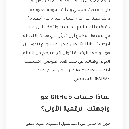
يا جماعة، حسيت كأن حدا كبّ عليّ سطل مي
باردة. فتحت حسابي وبدأت أشوفه بعيونهم.
والله معه حق! كان حسابي عبارة عن “مقبرة”
حقيقية للمشاريع المنسية والأفكار اللي ماتت
في مهدها. انطباع أول كارثي. في هذيك اللحظة،
أدركت أن GitHub بطل مجرد مستودع للكود، بل
هو الواجهة الرقمية الأولى لأي مبرمج في العالم
اليوم. وهناك، في قلب هذه الفوضى، اكتشفت
أداة بسيطة لكنها غيّرت كل شيء: ملف
README الشخصي.
لماذا حساب GitHub هو
واجهتك الرقمية الأولى؟
قبل ما ندخل في التفاصيل التقنية، خلينا نتفق