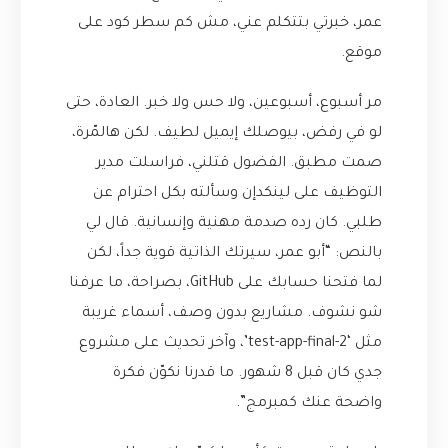
عمر، خبرتي بتتكلم عني، مش كم سطر كود على
موقع.
مر أسبوع، أسبوعين، ولا حس ولا خبر. العادة، حتى
لو في رفض، بيوصلك إيميل لطيف. لكن هالمّرة،
صمت مطبق. الفضول قتلني، فراسلت مدير
التوظيف على لينكدإن وسألته بكل احترام عن
طلبي. كان رده صدمة مهنية وإنسانية. قال لي
بالنص: “أبو عمر، سيرتك الذاتية قوية جداً، لكن
لما فتحنا حسابك على GitHub، بصراحة، ما عرفنا
شو نشوف. مشاريع بدون وصف، أسماء غريبة
مثل ‘test-app-final-2’، وآخر تحديث على مشروع
جدي كان قبل 8 شهور. ما قدرنا نكوّن فكرة
واضحة عنك كمبرمج”.