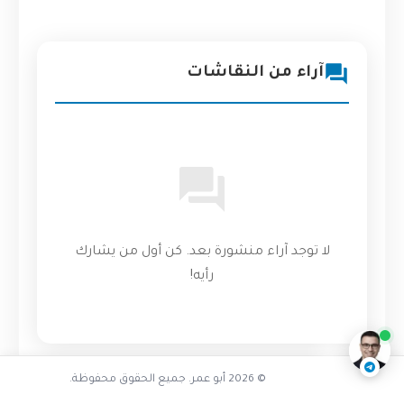
آراء من النقاشات
لا توجد آراء منشورة بعد. كن أول من يشارك
ما هو ملف README الشخصي
رأيه!
ناقشنا على تليجرام
@AbuOmarTech_bot
© 2026 أبو عمر. جميع الحقوق محفوظة.