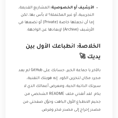
الأرشيف أو الخصوصية:
المشاريع القديمة،
التجريبية، أو غير المكتملة؟ لا بأس بها، لكن
إما أن تجعلها خاصة (Private) أو تضعها في
الأرشيف (Archive) لإبعادها عن الواجهة.
الخلاصة: انطباعك الأول بين
يديك 🚀
بالآخر يا جماعة الخير، حسابك على GitHub لم يعد
مجرد مكان لتخزين الكود. إنه هويتك التقنية،
سيرتك الذاتية الحية، ومعرض أعمالك الذي لا
ينام. لقد أنقذني ملف README الشخصي من
جحيم الانطباع الأول الباهت وحوّل صفحتي من
مصدر إحراج إلى مصدر فخر وفرص.