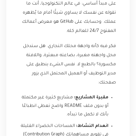
على مبدأ أساسي: في عالم التكنولوجيا، أنت ما
تقوله عن نفسك لا يساوي شيئًا أمام ما يُظهره
عملك. وحسابك على GitHub هو معرض أعمالك
المفتوح 24/7 للعالم كله.
فكر فيه كأنه واجهة محلك التجاري. هل ستدخل
محل واجهته مغبرة، بضاعته مبعثرة، واللافتة
مكسورة؟ بالطبع لا. نفس الشيء ينطبق على
مدير التوظيف أو العميل المحتمل الذي يزور
صفحتك:
مقبرة المشاريع:
مشاريع كثيرة غير مكتملة
أو بدون ملف README واضح تعطي انطباعًا
بأنك لا تكمل ما تبدأه.
انعدام النشاط:
المساحات الخضراء القليلة
في تقويم مساهماتك (Contribution Graph)