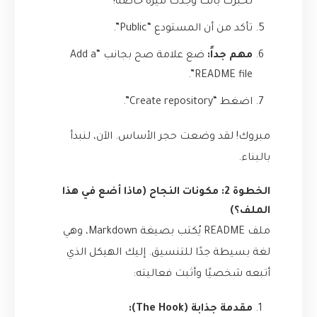
تخبرك بأنك وجدت ميزة خاصة!
تأكد من أن المستودع “Public”.
مهم جداً:
ضع علامة صح بجانب “Add a
README file”.
اضغط “Create repository”.
مبروك! لقد وضعت حجر الأساس. الآن، لنبدأ
بالبناء.
الخطوة 2: مكونات النجاح (ماذا أضع في هذا
الملف؟)
ملف README يُكتب بصيغة Markdown، وهي
لغة بسيطة جدًا للتنسيق. إليك الهيكل الذي
أتبعه شخصيًا وأثبت فعاليته:
مقدمة جذابة (The Hook):