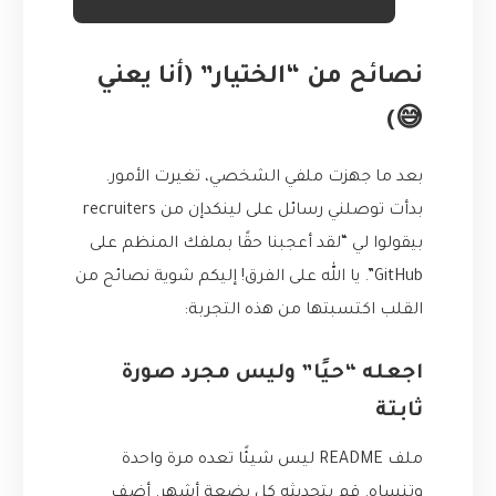
نصائح من “الختيار” (أنا يعني
😅)
بعد ما جهزت ملفي الشخصي، تغيرت الأمور.
بدأت توصلني رسائل على لينكدإن من recruiters
بيقولوا لي “لقد أعجبنا حقًا بملفك المنظم على
GitHub”. يا الله على الفرق! إليكم شوية نصائح من
القلب اكتسبتها من هذه التجربة:
اجعله “حيًا” وليس مجرد صورة
ثابتة
ملف README ليس شيئًا تعده مرة واحدة
وتنساه. قم بتحديثه كل بضعة أشهر. أضف