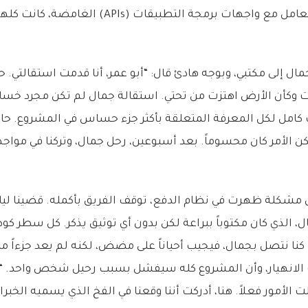
البنوك، وكل خبايا التعامل مع واجهات برمجة التطبيقات 
مال إلى مكتبي، وبوجه هادئ قال: “أبو عمر، أنا قدمت استقالتي
وكأن الأرض اهتزت من تحتي. استقالة جمال لم تكن مجرد خسار
كامل لكل المعرفة المتعلقة بأكثر جزء حساس في المشروع. حاولنا
كن الأمر كان محسوماً. بعد أسبوعين، رحل جمال، وتركنا في موا
 مشكلة ظهرت في نظام الدفع، توقف الفريق بأكمله. قضينا ليا
الذي كان مكتوباً ببراعة لكن بدون أي توثيق يذكر. كل سطر كود ك
 كنا نتصل بجمال، فيجيب أحياناً على مضض، لكنه لم يعد جزءاً 
 الانهيار، وأن المشروع كله سيفشل بسبب رحيل شخص واحد. “و
 الأمور فعلاً. هنا، أدركت أننا وقعنا في الفخ الذي يسميه الخبرا