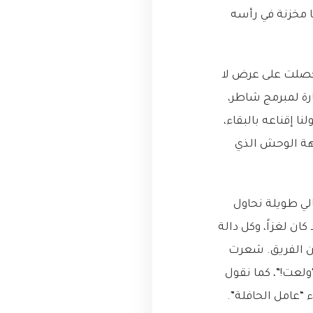
(APIs) الغامضة، كانت كلها مخزنة في رأسه
. حصلت على عرض لا
ة لمبرمج شاطر،
 إقناعه بالبقاء،
جهة الوحش الذي
لي طويلة نحاول
ان لغزاً، وكل دالة
من الفريق. شعرت
لعت!”، كما نقول
ء “عامل الحافلة”.