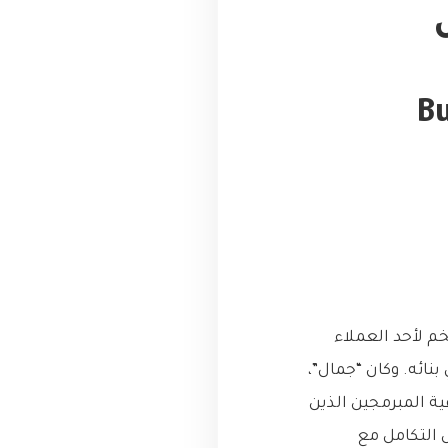
يم ‘عامل الحافلة’ (Bus
خم لأحد العملاء
ائه. وكان “جمال”،
ية المبرمجين الذين
 التكامل مع